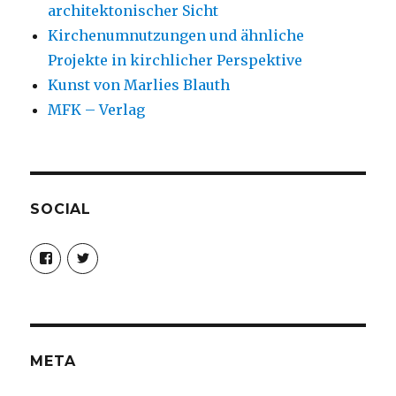
architektonischer Sicht
Kirchenumnutzungen und ähnliche
Projekte in kirchlicher Perspektive
Kunst von Marlies Blauth
MFK – Verlag
SOCIAL
Profil
Profil
von
von
christoph.fleischer1
ChristophFl
auf
auf
Facebook
Twitter
anzeigen
anzeigen
META