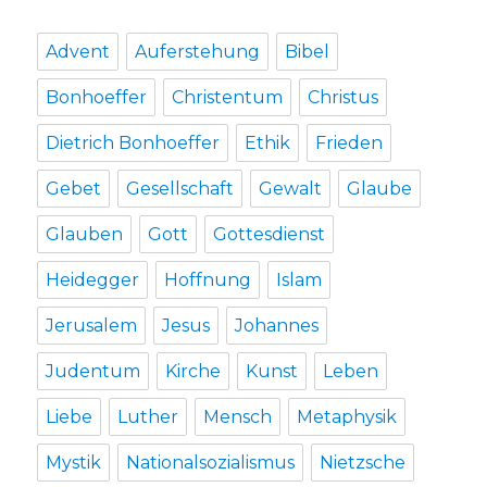
Advent
Auferstehung
Bibel
Bonhoeffer
Christentum
Christus
Dietrich Bonhoeffer
Ethik
Frieden
Gebet
Gesellschaft
Gewalt
Glaube
Glauben
Gott
Gottesdienst
Heidegger
Hoffnung
Islam
Jerusalem
Jesus
Johannes
Judentum
Kirche
Kunst
Leben
Liebe
Luther
Mensch
Metaphysik
Mystik
Nationalsozialismus
Nietzsche