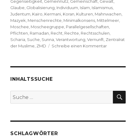
Gegenseitigkeit
,
Gemeinnutz
,
Gemeinschaft
,
Gewalt
,
Glaube
,
Globalisierung
,
Individuum
,
Islam
,
Islamismus
,
Judentum
,
Kairo
,
Kermani
,
Koran
,
Kulturen
,
Mahnwachen
,
Mazyek
,
Menschenrechte
,
Minimalkonsens
,
Mittelmeer
,
Moschee
,
Moscheegruppe
,
Parallelgesellschaften
,
Pflichten
,
Ramadan
,
Recht
,
Rechte
,
Rechtsschulen
,
Scharia
,
Suche
,
Sunna
,
Verantwortung
,
Vernunft
,
Zentralrat
zu
der Muslime
,
ZMD
Schreibe einen Kommentar
Islam?
Scharia?
Islamismus?
Christoph
Fleischer,
INHALTSSUCHE
Welver
2017
SU
Suche
nach:
SCHLAGWÖRTER