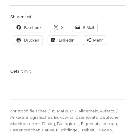
Sharen mit:
Facebook
X
E-Mail
Drucken
LinkedIn
Mehr
Gefällt mir:
Autor
Veröffentlicht
Kategorien
Schlag
christoph.fleischer
15. Mai 2017
Allgemein
,
Aufsatz
am
Ankara
,
Biografisches
,
Bukowina
,
Czernowitz
,
Deutsche
islamkonferenz
,
Dialog
,
Dialogkreis
,
Eigennutz
,
europa
,
Fastenbrechen
,
Fatwa
,
Flüchtlinge
,
Freiheit
,
Frieden
,