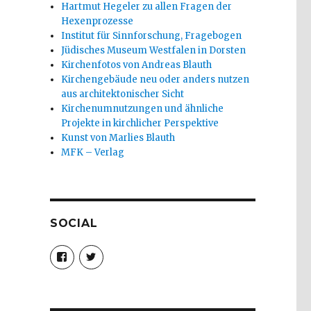
Hartmut Hegeler zu allen Fragen der
Hexenprozesse
Institut für Sinnforschung, Fragebogen
Jüdisches Museum Westfalen in Dorsten
Kirchenfotos von Andreas Blauth
Kirchengebäude neu oder anders nutzen
aus architektonischer Sicht
Kirchenumnutzungen und ähnliche
Projekte in kirchlicher Perspektive
Kunst von Marlies Blauth
MFK – Verlag
SOCIAL
Profil
Profil
von
von
christoph.fleischer1
ChristophFl
auf
auf
Facebook
Twitter
anzeigen
anzeigen