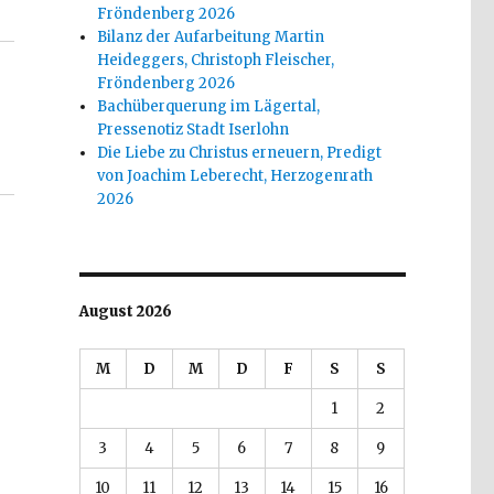
Fröndenberg 2026
Bilanz der Aufarbeitung Martin
Heideggers, Christoph Fleischer,
Fröndenberg 2026
Bachüberquerung im Lägertal,
Pressenotiz Stadt Iserlohn
Die Liebe zu Christus erneuern, Predigt
von Joachim Leberecht, Herzogenrath
2026
August 2026
M
D
M
D
F
S
S
1
2
3
4
5
6
7
8
9
10
11
12
13
14
15
16