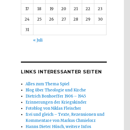
17
18
19
20
21
22
23
24
25
26
27
28
29
30
31
« Juli
LINKS INTERESSANTER SEITEN
Alles zum Thema Spiel
Blog über Theologie und Kirche
Dietrich Bonhoeffer 1906 – 1945
Erinnerungen der Kriegskinder
Fotoblog von Niklas Fleischer
frei und gleich – Texte, Rezensionen und
Kommentare von Markus Chmielorz
Hanns Dieter Hüsch, weitere Infos