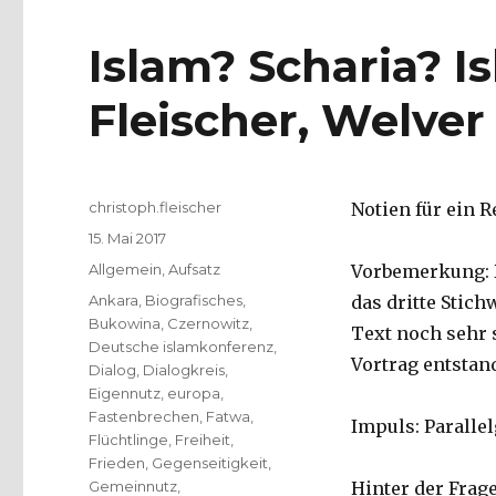
Islam? Scharia? 
Fleischer, Welver
Autor
christoph.fleischer
Notien für ein R
Veröffentlicht
15. Mai 2017
am
Kategorien
Allgemein
,
Aufsatz
Vorbemerkung: 
Schlagwörter
Ankara
,
Biografisches
,
das dritte Stic
Bukowina
,
Czernowitz
,
Text noch sehr 
Deutsche islamkonferenz
,
Vortrag entstand
Dialog
,
Dialogkreis
,
Eigennutz
,
europa
,
Fastenbrechen
,
Fatwa
,
Impuls: Parallel
Flüchtlinge
,
Freiheit
,
Frieden
,
Gegenseitigkeit
,
Gemeinnutz
,
Hinter der Frag