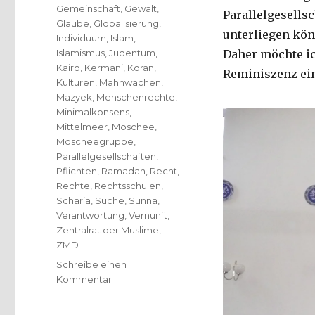
Gemeinschaft
,
Gewalt
,
Parallelgesells
Glaube
,
Globalisierung
,
unterliegen könn
Individuum
,
Islam
,
Islamismus
,
Judentum
,
Daher möchte ic
Kairo
,
Kermani
,
Koran
,
Reminiszenz ei
Kulturen
,
Mahnwachen
,
Mazyek
,
Menschenrechte
,
Minimalkonsens
,
Mittelmeer
,
Moschee
,
Moscheegruppe
,
Parallelgesellschaften
,
Pflichten
,
Ramadan
,
Recht
,
Rechte
,
Rechtsschulen
,
Scharia
,
Suche
,
Sunna
,
Verantwortung
,
Vernunft
,
Zentralrat der Muslime
,
ZMD
Schreibe einen
zu
Kommentar
Islam?
Scharia?