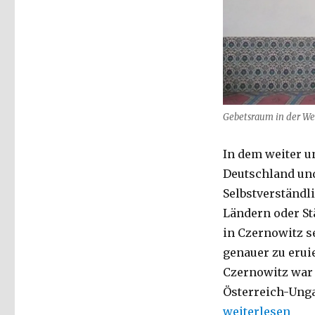
Islamismus?
Christoph
Fleischer,
Welver
2017
Gebetsraum in der We
In dem weiter u
Deutschland und
Selbstverständl
Ländern oder St
in Czernowitz s
genauer zu eruie
Czernowitz war 
Österreich-Unga
„Islam? Scharia
weiterlesen