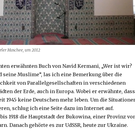
rler Moschee, um 2012
nten erwähnten Buch von Navid Kermani, „Wer ist wir?
 seine Muslime“, las ich eine Bemerkung über die
ichkeit von Parallelgesellschaften in verschiedenen
ädten der Erde, auch in Europa. Wobei er erwähnte, dass
eit 1945 keine Deutschen mehr leben. Um die Situatione
ren, schlug ich eine Seite dazu im Internet auf.
bis 1918 die Hauptstadt der Bukowina, einer Provinz vo
rn. Danach gehörte es zur UdSSR, heute zur Ukraine.
? Islamismus? Christoph Fleischer, Welver 2017“