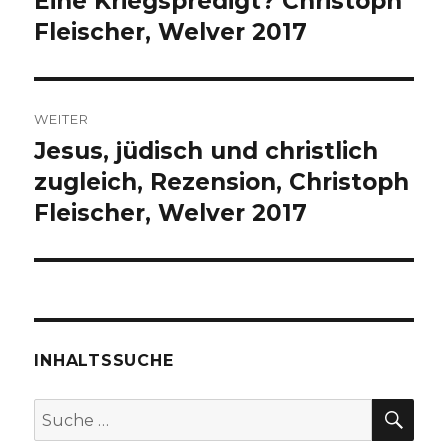
Eine Kriegspredigt? Christoph
Beitrag:
Fleischer, Welver 2017
WEITER
Jesus, jüdisch und christlich
Nächster
Beitrag:
zugleich, Rezension, Christoph
Fleischer, Welver 2017
INHALTSSUCHE
SU
Suche
nach: