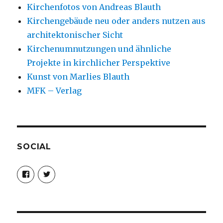
Kirchenfotos von Andreas Blauth
Kirchengebäude neu oder anders nutzen aus
architektonischer Sicht
Kirchenumnutzungen und ähnliche
Projekte in kirchlicher Perspektive
Kunst von Marlies Blauth
MFK – Verlag
SOCIAL
Profil
Profil
von
von
christoph.fleischer1
ChristophFl
auf
auf
Facebook
Twitter
anzeigen
anzeigen