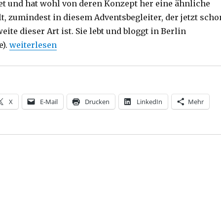
tet und hat wohl von deren Konzept her eine ähnliche
t, zumindest in diesem Adventsbegleiter, der jetzt scho
ite dieser Art ist. Sie lebt und bloggt in Berlin
„Adventsmotivationen, Rezension, Christoph Fleisch
e).
weiterlesen
X
E-Mail
Drucken
LinkedIn
Mehr