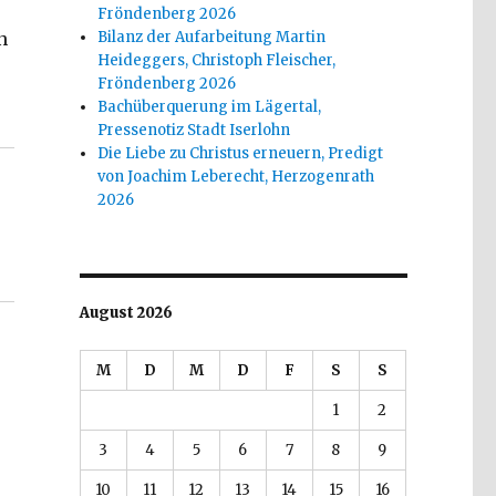
Fröndenberg 2026
Bilanz der Aufarbeitung Martin
n
Heideggers, Christoph Fleischer,
Fröndenberg 2026
er, Welver 2017“
Bachüberquerung im Lägertal,
Pressenotiz Stadt Iserlohn
Die Liebe zu Christus erneuern, Predigt
von Joachim Leberecht, Herzogenrath
2026
August 2026
M
D
M
D
F
S
S
1
2
3
4
5
6
7
8
9
10
11
12
13
14
15
16