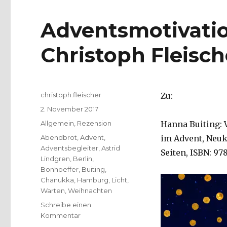
Adventsmotivatio
Christoph Fleisch
Autor
christoph.fleischer
Zu:
Veröffentlicht
2. November 2017
am
Kategorien
Allgemein
,
Rezension
Hanna Buiting: 
Schlagwörter
Abendbrot
,
Advent
,
im Advent, Neuki
Adventsbegleiter
,
Astrid
Seiten, ISBN: 978
Lindgren
,
Berlin
,
Bonhoeffer
,
Buiting
,
Chanukka
,
Hamburg
,
Licht
,
Warten
,
Weihnachten
Schreibe einen
zu
Kommentar
Adventsmotivationen,