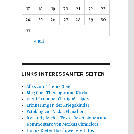
17
18
19
20
21
22
23
24
25
26
27
28
29
30
31
« Juli
LINKS INTERESSANTER SEITEN
Alles zum Thema Spiel
Blog über Theologie und Kirche
Dietrich Bonhoeffer 1906 – 1945
Erinnerungen der Kriegskinder
Fotoblog von Niklas Fleischer
frei und gleich – Texte, Rezensionen und
Kommentare von Markus Chmielorz
Hanns Dieter Hüsch, weitere Infos