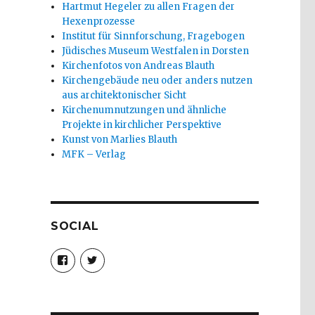
Hartmut Hegeler zu allen Fragen der
Hexenprozesse
Institut für Sinnforschung, Fragebogen
Jüdisches Museum Westfalen in Dorsten
Kirchenfotos von Andreas Blauth
Kirchengebäude neu oder anders nutzen
aus architektonischer Sicht
Kirchenumnutzungen und ähnliche
Projekte in kirchlicher Perspektive
Kunst von Marlies Blauth
MFK – Verlag
SOCIAL
Profil
Profil
von
von
christoph.fleischer1
ChristophFl
auf
auf
Facebook
Twitter
anzeigen
anzeigen