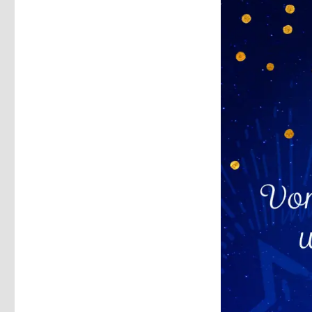
Rezension,
Christoph
Fleischer,
Welver
2017