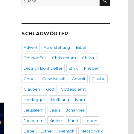
nach:
SCHLAGWÖRTER
Advent
Auferstehung
Bibel
Bonhoeffer
Christentum
Christus
Dietrich Bonhoeffer
Ethik
Frieden
Gebet
Gesellschaft
Gewalt
Glaube
Glauben
Gott
Gottesdienst
Heidegger
Hoffnung
Islam
Jerusalem
Jesus
Johannes
Judentum
Kirche
Kunst
Leben
Liebe
Luther
Mensch
Metaphysik