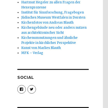
Hartmut Hegeler zu allen Fragen der
Hexenprozesse
Institut für Sinnforschung, Fragebogen
Jüdisches Museum Westfalen in Dorsten
Kirchenfotos von Andreas Blauth
Kirchengebäude neu oder anders nutzen
aus architektonischer Sicht
Kirchenumnutzungen und ähnliche
Projekte in kirchlicher Perspektive
Kunst von Marlies Blauth
MFK – Verlag
SOCIAL
Profil
Profil
von
von
christoph.fleischer1
ChristophFl
auf
auf
Facebook
Twitter
anzeigen
anzeigen