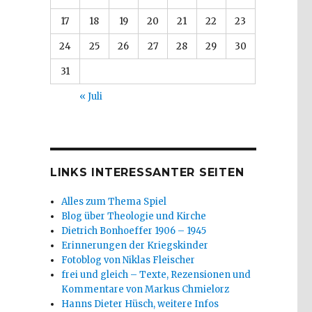
17
18
19
20
21
22
23
24
25
26
27
28
29
30
31
« Juli
LINKS INTERESSANTER SEITEN
Alles zum Thema Spiel
Blog über Theologie und Kirche
Dietrich Bonhoeffer 1906 – 1945
Erinnerungen der Kriegskinder
Fotoblog von Niklas Fleischer
frei und gleich – Texte, Rezensionen und
Kommentare von Markus Chmielorz
Hanns Dieter Hüsch, weitere Infos