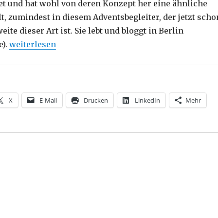
tet und hat wohl von deren Konzept her eine ähnliche
t, zumindest in diesem Adventsbegleiter, der jetzt scho
ite dieser Art ist. Sie lebt und bloggt in Berlin
„Adventsmotivationen, Rezension, Christoph Fleisch
e).
weiterlesen
X
E-Mail
Drucken
LinkedIn
Mehr