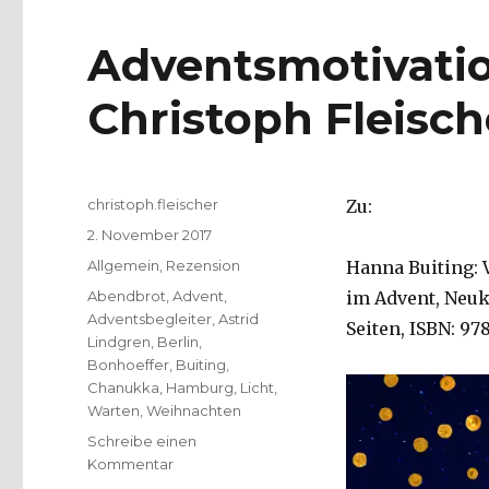
Adventsmotivatio
Christoph Fleisch
Autor
christoph.fleischer
Zu:
Veröffentlicht
2. November 2017
am
Kategorien
Allgemein
,
Rezension
Hanna Buiting: 
Schlagwörter
Abendbrot
,
Advent
,
im Advent, Neuki
Adventsbegleiter
,
Astrid
Seiten, ISBN: 978
Lindgren
,
Berlin
,
Bonhoeffer
,
Buiting
,
Chanukka
,
Hamburg
,
Licht
,
Warten
,
Weihnachten
Schreibe einen
zu
Kommentar
Adventsmotivationen,