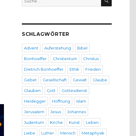
nach:
SCHLAGWÖRTER
Advent
Auferstehung
Bibel
Bonhoeffer
Christentum
Christus
Dietrich Bonhoeffer
Ethik
Frieden
Gebet
Gesellschaft
Gewalt
Glaube
Glauben
Gott
Gottesdienst
Heidegger
Hoffnung
Islam
Jerusalem
Jesus
Johannes
Judentum
Kirche
Kunst
Leben
Liebe
Luther
Mensch
Metaphysik