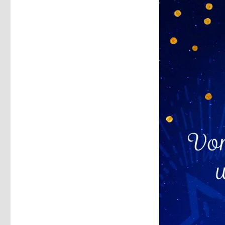
Rezension,
Christoph
Fleischer,
Welver
2017