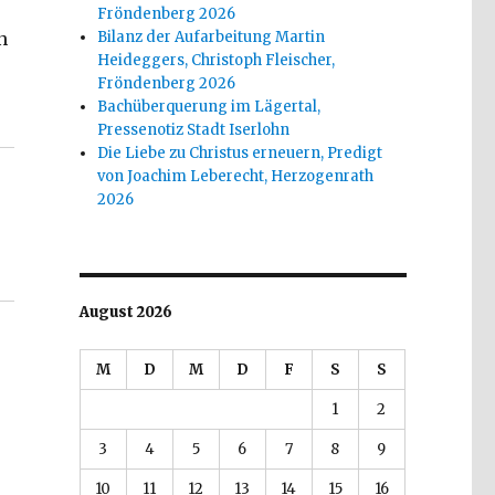
Fröndenberg 2026
Bilanz der Aufarbeitung Martin
n
Heideggers, Christoph Fleischer,
Fröndenberg 2026
er, Welver 2017“
Bachüberquerung im Lägertal,
Pressenotiz Stadt Iserlohn
Die Liebe zu Christus erneuern, Predigt
von Joachim Leberecht, Herzogenrath
2026
August 2026
M
D
M
D
F
S
S
1
2
3
4
5
6
7
8
9
10
11
12
13
14
15
16