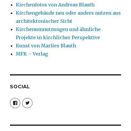
Kirchenfotos von Andreas Blauth
Kirchengebäude neu oder anders nutzen aus
architektonischer Sicht
Kirchenumnutzungen und ähnliche
Projekte in kirchlicher Perspektive
Kunst von Marlies Blauth
MFK – Verlag
SOCIAL
Profil
Profil
von
von
christoph.fleischer1
ChristophFl
auf
auf
Facebook
Twitter
anzeigen
anzeigen