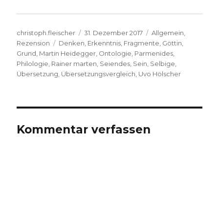
Autor
Veröffentlicht
Kategorien
christoph.fleischer
31. Dezember 2017
Allgemein
,
Schlagwörter
am
Rezension
Denken
,
Erkenntnis
,
Fragmente
,
Göttin
,
Grund
,
Martin Heidegger
,
Ontologie
,
Parmenides
,
Philologie
,
Rainer marten
,
Seiendes
,
Sein
,
Selbige
,
Übersetzung
,
Übersetzungsvergleich
,
Uvo Hölscher
Kommentar verfassen