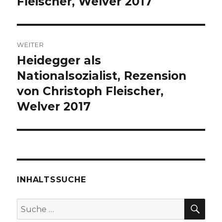
Fleischer, Welver 2017
WEITER
Heidegger als
Nächster
Beitrag:
Nationalsozialist, Rezension
von Christoph Fleischer,
Welver 2017
INHALTSSUCHE
SU
Suche
nach: