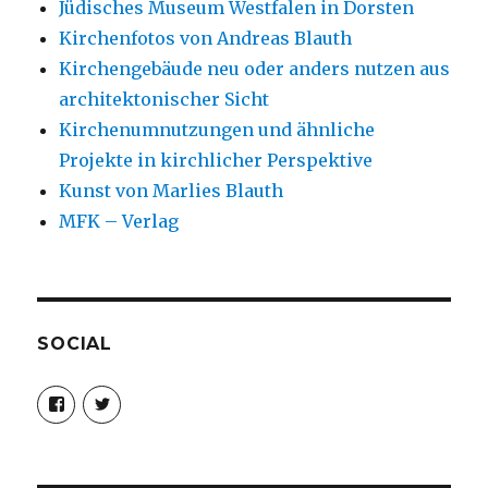
Jüdisches Museum Westfalen in Dorsten
Kirchenfotos von Andreas Blauth
Kirchengebäude neu oder anders nutzen aus
architektonischer Sicht
Kirchenumnutzungen und ähnliche
Projekte in kirchlicher Perspektive
Kunst von Marlies Blauth
MFK – Verlag
SOCIAL
Profil
Profil
von
von
christoph.fleischer1
ChristophFl
auf
auf
Facebook
Twitter
anzeigen
anzeigen