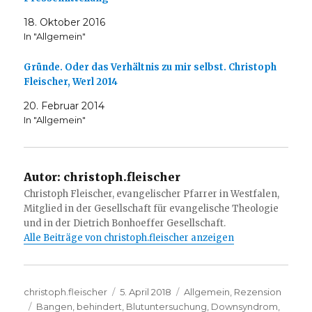
18. Oktober 2016
In "Allgemein"
Gründe. Oder das Verhältnis zu mir selbst. Christoph
Fleischer, Werl 2014
20. Februar 2014
In "Allgemein"
Autor:
christoph.fleischer
Christoph Fleischer, evangelischer Pfarrer in Westfalen,
Mitglied in der Gesellschaft für evangelische Theologie
und in der Dietrich Bonhoeffer Gesellschaft.
Alle Beiträge von christoph.fleischer anzeigen
Autor
Veröffentlicht
Kategorien
christoph.fleischer
5. April 2018
Allgemein
,
Rezension
Schlagwörter
am
Bangen
,
behindert
,
Blutuntersuchung
,
Downsyndrom
,