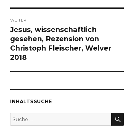
WEITER
Jesus, wissenschaftlich
Nächster
Beitrag:
gesehen, Rezension von
Christoph Fleischer, Welver
2018
INHALTSSUCHE
SU
Suche
nach: