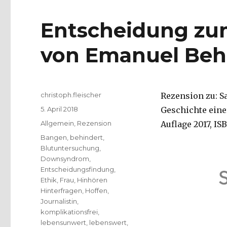
Entscheidung zu
von Emanuel Behn
Autor
christoph.fleischer
Rezension zu: Sa
Veröffentlicht
5. April 2018
Geschichte eine
am
Kategorien
Allgemein
,
Rezension
Auflage 2017, ISB
Schlagwörter
Bangen
,
behindert
,
Blutuntersuchung
,
Downsyndrom
,
Entscheidungsfindung
,
Ethik
,
Frau
,
Hinhören
Hinterfragen
,
Hoffen
,
Journalistin
,
komplikationsfrei
,
lebensunwert
,
lebenswert
,