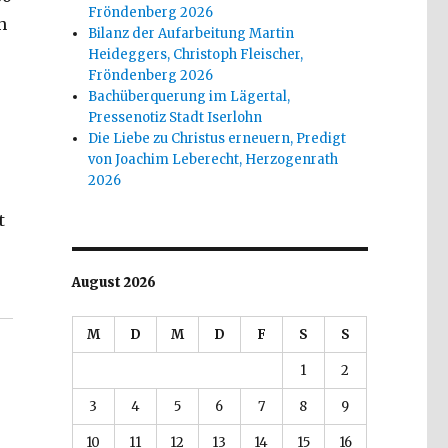
Fröndenberg 2026
h
Bilanz der Aufarbeitung Martin
Heideggers, Christoph Fleischer,
Fröndenberg 2026
Bachüberquerung im Lägertal,
Pressenotiz Stadt Iserlohn
Die Liebe zu Christus erneuern, Predigt
von Joachim Leberecht, Herzogenrath
2026
t
Emanuel Behnert, Lippetal 2018“
August 2026
M
D
M
D
F
S
S
1
2
3
4
5
6
7
8
9
10
11
12
13
14
15
16