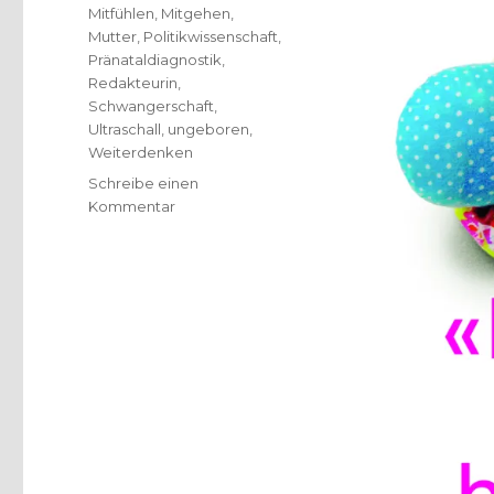
Mitfühlen
,
Mitgehen
,
Mutter
,
Politikwissenschaft
,
Pränataldiagnostik
,
Redakteurin
,
Schwangerschaft
,
Ultraschall
,
ungeboren
,
Weiterdenken
Schreibe einen
zu
Kommentar
Entscheidung
zum
Leben,
Rezension
von
Emanuel
Behnert,
Lippetal
2018