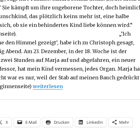
‘ Sie kämpft um ihre ungeborene Tochter, doch heimlic
unschkind, das plötzlich keins mehr ist, eine halbe
sich, ob sie ein behindertes Kind liebe können wird.“
lagaußenseite). „’Ich
ne den Himmel gezeigt‘, habe ich zu Christoph gesagt,
g Abend. Am 23. Dezember, in der 18. Woche ist der
 zwei Stunden auf Marja auf und abgefahren, ein neuer
ofessor, hat mein Kind vermessen, jedes Organ. Marja ha
cht war es nur, weil der Stab auf meinen Bauch gedrückt
„Entscheidung zum Leben, Rezension von 
aginnenseite)
weiterlesen
X
E-Mail
Drucken
LinkedIn
Mehr