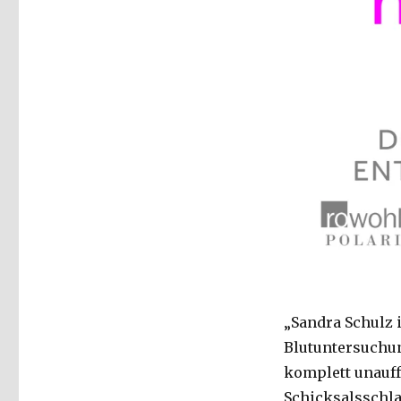
„Sandra Schulz i
Blutuntersuchung
komplett unauffä
Schicksalsschlag