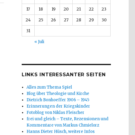
17
18
19
20
21
22
23
24
25
26
27
28
29
30
31
« Juli
LINKS INTERESSANTER SEITEN
Alles zum Thema Spiel
Blog über Theologie und Kirche
Dietrich Bonhoeffer 1906 – 1945
Erinnerungen der Kriegskinder
Fotoblog von Niklas Fleischer
frei und gleich – Texte, Rezensionen und
Kommentare von Markus Chmielorz
Hanns Dieter Hüsch, weitere Infos