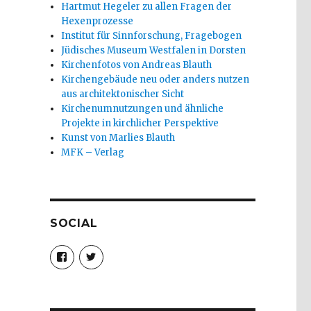
Hartmut Hegeler zu allen Fragen der
Hexenprozesse
Institut für Sinnforschung, Fragebogen
Jüdisches Museum Westfalen in Dorsten
Kirchenfotos von Andreas Blauth
Kirchengebäude neu oder anders nutzen
aus architektonischer Sicht
Kirchenumnutzungen und ähnliche
Projekte in kirchlicher Perspektive
Kunst von Marlies Blauth
MFK – Verlag
SOCIAL
Profil
Profil
von
von
christoph.fleischer1
ChristophFl
auf
auf
Facebook
Twitter
anzeigen
anzeigen