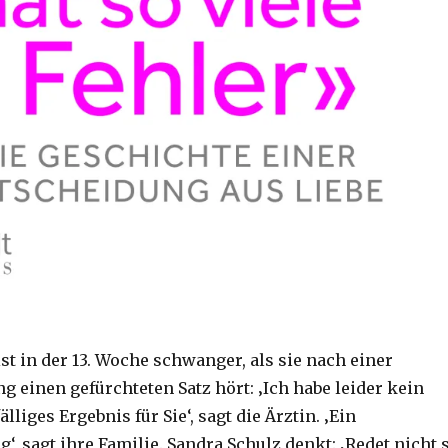
st in der 13. Woche schwanger, als sie nach einer
 einen gefürchteten Satz hört: ‚Ich habe leider kein
lliges Ergebnis für Sie‘, sagt die Ärztin. ‚Ein
‘, sagt ihre Familie. Sandra Schulz denkt: ‚Redet nicht 