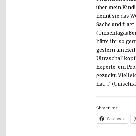
über mein Kind!
nennt sie das W
Sache und fragt 
(Umsch
hätte ihr so ger
gestern am Heili
Ultraschallkopf
Experte, ein Pr
gezuckt. Viellei
hat….“ (Umschl
Sharen mit:
Facebook