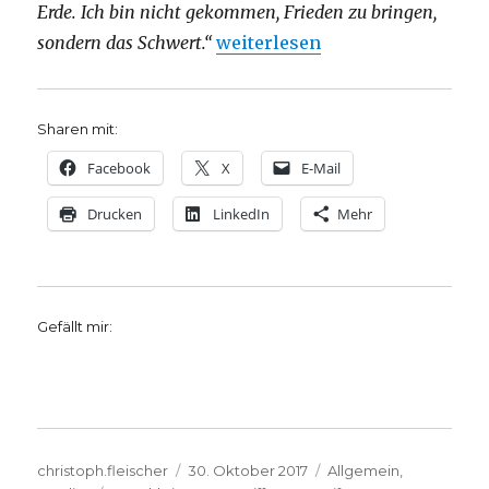
Erde. Ich bin nicht gekommen, Frieden zu bringen,
„Eine Kriegspredigt? Christoph
sondern das Schwert.“
weiterlesen
Sharen mit:
Facebook
X
E-Mail
Drucken
LinkedIn
Mehr
Gefällt mir:
Autor
Veröffentlicht
Kategorien
christoph.fleischer
30. Oktober 2017
Allgemein
,