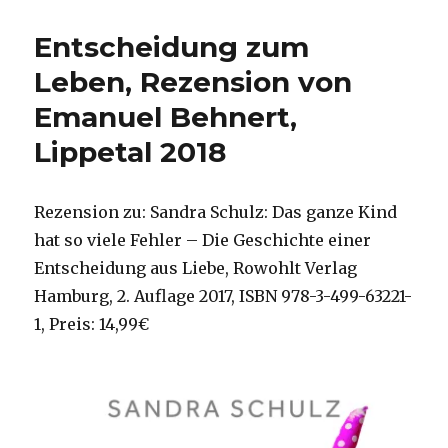
Sprache
der
Entscheidung zum
Symbole,
Christoph
Leben, Rezension von
Quarch
Emanuel Behnert,
Lippetal 2018
Rezension zu: Sandra Schulz: Das ganze Kind
hat so viele Fehler – Die Geschichte einer
Entscheidung aus Liebe, Rowohlt Verlag
Hamburg, 2. Auflage 2017, ISBN 978-3-499-63221-
1, Preis: 14,99€