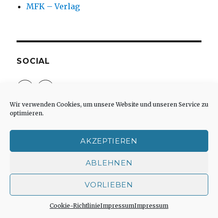
MFK – Verlag
SOCIAL
Profil
Profil
von
von
christoph.fleischer1
ChristophFl
Wir verwenden Cookies, um unsere Website und unseren Service zu
auf
auf
optimieren.
Facebook
Twitter
anzeigen
anzeigen
AKZEPTIEREN
META
ABLEHNEN
Anmelden
Eintrags-Feed
VORLIEBEN
Kommentar-Feed
Cookie-Richtlinie
Impressum
Impressum
WordPress.org