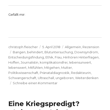
Gefällt mir:
Autor
Veröffentlicht
Kategorien
christoph.fleischer
5. April 2018
Allgemein
,
Rezension
Schlagwörter
am
Bangen
,
behindert
,
Blutuntersuchung
,
Downsyndrom
,
Entscheidungsfindung
,
Ethik
,
Frau
,
Hinhören Hinterfragen
,
Hoffen
,
Journalistin
,
komplikationsfrei
,
lebensunwert
,
lebenswert
,
Mitfühlen
,
Mitgehen
,
Mutter
,
Politikwissenschaft
,
Pränataldiagnostik
,
Redakteurin
,
Schwangerschaft
,
Ultraschall
,
ungeboren
,
Weiterdenken
zu
Schreibe einen Kommentar
Entscheidung
zum
Leben,
Eine Kriegspredigt?
Rezension
von