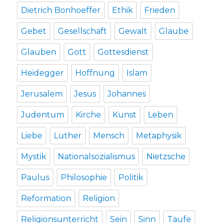
Dietrich Bonhoeffer
Ethik
Frieden
Gebet
Gesellschaft
Gewalt
Glaube
Glauben
Gott
Gottesdienst
Heidegger
Hoffnung
Islam
Jerusalem
Jesus
Johannes
Judentum
Kirche
Kunst
Leben
Liebe
Luther
Mensch
Metaphysik
Mystik
Nationalsozialismus
Nietzsche
Paulus
Philosophie
Politik
Reformation
Religion
Religionsunterricht
Sein
Sinn
Taufe