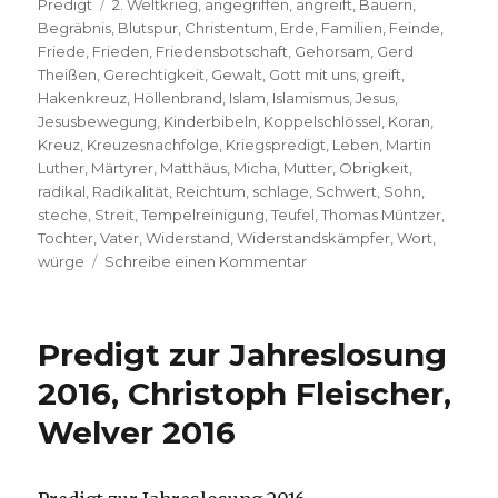
Schlagwörter
am
Predigt
2. Weltkrieg
,
angegriffen
,
angreift
,
Bauern
,
Begräbnis
,
Blutspur
,
Christentum
,
Erde
,
Familien
,
Feinde
,
Friede
,
Frieden
,
Friedensbotschaft
,
Gehorsam
,
Gerd
Theißen
,
Gerechtigkeit
,
Gewalt
,
Gott mit uns
,
greift
,
Hakenkreuz
,
Höllenbrand
,
Islam
,
Islamismus
,
Jesus
,
Jesusbewegung
,
Kinderbibeln
,
Koppelschlössel
,
Koran
,
Kreuz
,
Kreuzesnachfolge
,
Kriegspredigt
,
Leben
,
Martin
Luther
,
Märtyrer
,
Matthäus
,
Micha
,
Mutter
,
Obrigkeit
,
radikal
,
Radikalität
,
Reichtum
,
schlage
,
Schwert
,
Sohn
,
steche
,
Streit
,
Tempelreinigung
,
Teufel
,
Thomas Müntzer
,
Tochter
,
Vater
,
Widerstand
,
Widerstandskämpfer
,
Wort
,
zu
würge
Schreibe einen Kommentar
Eine
Kriegspredigt?
Christoph
Predigt zur Jahreslosung
Fleischer,
Welver
2016, Christoph Fleischer,
2017
Welver 2016