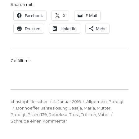
Sharen mit:
Facebook
X
E-Mail
Drucken
LinkedIn
Mehr
Gefällt mir:
Autor
Veröffentlicht
Kategorien
christoph.fleischer
4. Januar 2016
Allgemein
,
Predigt
Schlagwörter
am
Bonhoeffer
,
Jahreslosung
,
Jesaja
,
Maria
,
Mutter
,
Predigt
,
Psalm 139
,
Rebekka
,
Trost
,
Trösten
,
Vater
zu
Schreibe einen Kommentar
Predigt
zur