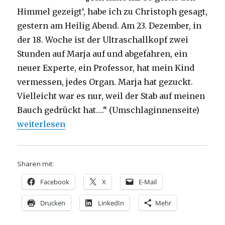
Himmel gezeigt‘, habe ich zu Christoph gesagt,
gestern am Heilig Abend. Am 23. Dezember, in
der 18. Woche ist der Ultraschallkopf zwei
Stunden auf Marja auf und abgefahren, ein
neuer Experte, ein Professor, hat mein Kind
vermessen, jedes Organ. Marja hat gezuckt.
Vielleicht war es nur, weil der Stab auf meinen
Bauch gedrückt hat….“ (Umschlaginnenseite)
„Entscheidung zum Leben, Rezension von Emanuel 
weiterlesen
Sharen mit:
Facebook
X
E-Mail
Drucken
LinkedIn
Mehr