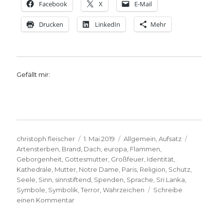
Facebook
X
E-Mail
Drucken
LinkedIn
Mehr
Gefällt mir:
Autor
Veröffentlicht
Kategorien
Schlagw
christoph.fleischer
1. Mai 2019
Allgemein
,
Aufsatz
am
Artensterben
,
Brand
,
Dach
,
europa
,
Flammen
,
Geborgenheit
,
Gottesmutter
,
Großfeuer
,
Identität
,
Kathedrale
,
Mutter
,
Notre Dame
,
Paris
,
Religion
,
Schutz
,
Seele
,
Sinn
,
sinnstiftend
,
Spenden
,
Sprache
,
Sri Lanka
,
Symbole
,
Symbolik
,
Terror
,
Wahrzeichen
Schreibe
zu
einen Kommentar
Die