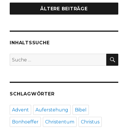
Jahreslosung
2016,
ÄLTERE BEITRÄGE
Christoph
Fleischer,
Welver
2016
INHALTSSUCHE
SU
Suche
nach:
SCHLAGWÖRTER
Advent
Auferstehung
Bibel
Bonhoeffer
Christentum
Christus