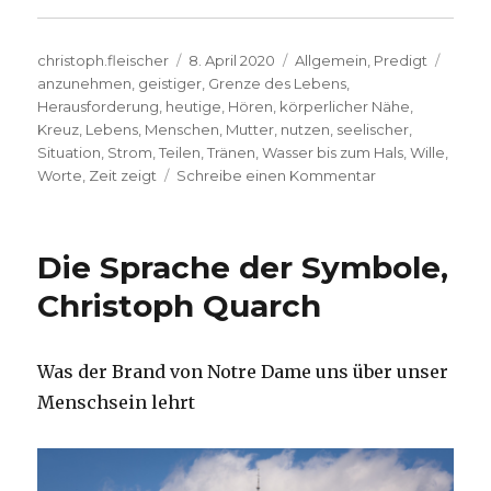
Autor
Veröffentlicht
Kategorien
Schla
christoph.fleischer
8. April 2020
Allgemein
,
Predigt
am
anzunehmen
,
geistiger
,
Grenze des Lebens
,
Herausforderung
,
heutige
,
Hören
,
körperlicher Nähe
,
Kreuz
,
Lebens
,
Menschen
,
Mutter
,
nutzen
,
seelischer
,
Situation
,
Strom
,
Teilen
,
Tränen
,
Wasser bis zum Hals
,
Wille
,
zu
Worte
,
Zeit zeigt
Schreibe einen Kommentar
Predigten
zu
Passion
Die Sprache der Symbole,
und
Ostern,
Christoph Quarch
Emanuel
Behnert,
Lippetal
Was der Brand von Notre Dame uns über unser
2020
Menschsein lehrt