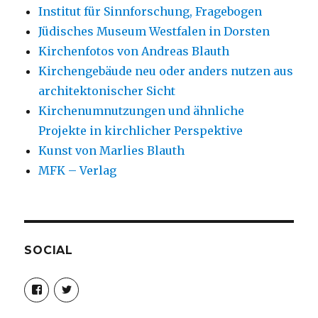
Institut für Sinnforschung, Fragebogen
Jüdisches Museum Westfalen in Dorsten
Kirchenfotos von Andreas Blauth
Kirchengebäude neu oder anders nutzen aus
architektonischer Sicht
Kirchenumnutzungen und ähnliche
Projekte in kirchlicher Perspektive
Kunst von Marlies Blauth
MFK – Verlag
SOCIAL
Profil
Profil
von
von
christoph.fleischer1
ChristophFl
auf
auf