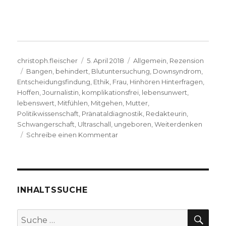
Autor
Veröffentlicht
Kategorien
christoph.fleischer
5. April 2018
Allgemein
,
Rezension
Schlagwörter
am
Bangen
,
behindert
,
Blutuntersuchung
,
Downsyndrom
,
Entscheidungsfindung
,
Ethik
,
Frau
,
Hinhören Hinterfragen
,
Hoffen
,
Journalistin
,
komplikationsfrei
,
lebensunwert
,
lebenswert
,
Mitfühlen
,
Mitgehen
,
Mutter
,
Politikwissenschaft
,
Pränataldiagnostik
,
Redakteurin
,
Schwangerschaft
,
Ultraschall
,
ungeboren
,
Weiterdenken
zu
Schreibe einen Kommentar
Entscheidung
zum
Leben,
Rezension
von
INHALTSSUCHE
Emanuel
Behnert,
SU
Suche
Lippetal