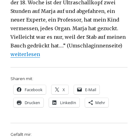
der 18. Woche ist der Ultraschallkopf zwei
Stunden auf Marja auf und abgefahren, ein
neuer Experte, ein Professor, hat mein Kind
vermessen, jedes Organ. Marja hat gezuckt.
Vielleicht war es nur, weil der Stab auf meinen
Bauch gedrückt hat….“ (Umschlaginnenseite)
„Entscheidung zum Leben, Rezension von Emanuel 
weiterlesen
Sharen mit:
Facebook
X
E-Mail
Drucken
LinkedIn
Mehr
Gefällt mir: