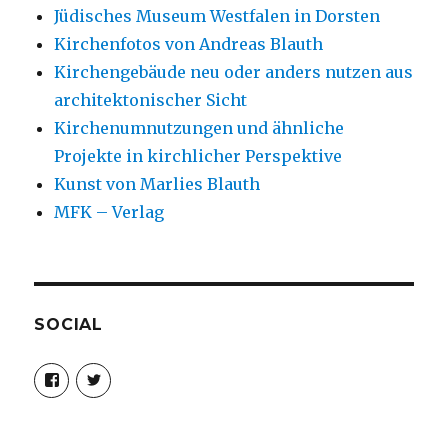
Jüdisches Museum Westfalen in Dorsten
Kirchenfotos von Andreas Blauth
Kirchengebäude neu oder anders nutzen aus
architektonischer Sicht
Kirchenumnutzungen und ähnliche
Projekte in kirchlicher Perspektive
Kunst von Marlies Blauth
MFK – Verlag
SOCIAL
Profil
Profil
von
von
christoph.fleischer1
ChristophFl
auf
auf
Facebook
Twitter