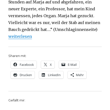
Stunden auf Marja auf und abgefahren, ein
neuer Experte, ein Professor, hat mein Kind
vermessen, jedes Organ. Marja hat gezuckt.
Vielleicht war es nur, weil der Stab auf meinen
Bauch gedrückt hat….“ (Umschlaginnenseite)
„Entscheidung zum Leben, Rezension von Emanuel 
weiterlesen
Sharen mit:
Facebook
X
E-Mail
Drucken
LinkedIn
Mehr
Gefällt mir: