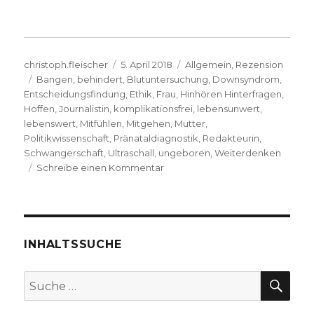
Autor
Veröffentlicht
Kategorien
christoph.fleischer
5. April 2018
Allgemein
,
Rezension
Schlagwörter
am
Bangen
,
behindert
,
Blutuntersuchung
,
Downsyndrom
,
Entscheidungsfindung
,
Ethik
,
Frau
,
Hinhören Hinterfragen
,
Hoffen
,
Journalistin
,
komplikationsfrei
,
lebensunwert
,
lebenswert
,
Mitfühlen
,
Mitgehen
,
Mutter
,
Politikwissenschaft
,
Pränataldiagnostik
,
Redakteurin
,
Schwangerschaft
,
Ultraschall
,
ungeboren
,
Weiterdenken
zu
Schreibe einen Kommentar
Entscheidung
zum
Leben,
Rezension
von
INHALTSSUCHE
Emanuel
Behnert,
SU
Suche
Lippetal
nach:
2018