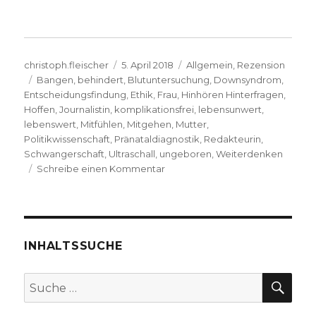
Autor
Veröffentlicht
Kategorien
christoph.fleischer
5. April 2018
Allgemein
,
Rezension
Schlagwörter
am
Bangen
,
behindert
,
Blutuntersuchung
,
Downsyndrom
,
Entscheidungsfindung
,
Ethik
,
Frau
,
Hinhören Hinterfragen
,
Hoffen
,
Journalistin
,
komplikationsfrei
,
lebensunwert
,
lebenswert
,
Mitfühlen
,
Mitgehen
,
Mutter
,
Politikwissenschaft
,
Pränataldiagnostik
,
Redakteurin
,
Schwangerschaft
,
Ultraschall
,
ungeboren
,
Weiterdenken
zu
Schreibe einen Kommentar
Entscheidung
zum
Leben,
Rezension
von
INHALTSSUCHE
Emanuel
Behnert,
SU
Suche
Lippetal
nach:
2018