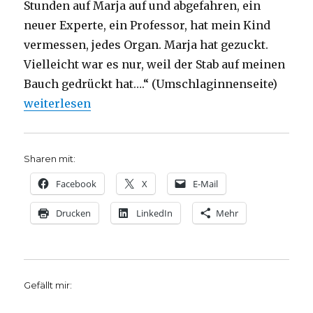
Stunden auf Marja auf und abgefahren, ein
neuer Experte, ein Professor, hat mein Kind
vermessen, jedes Organ. Marja hat gezuckt.
Vielleicht war es nur, weil der Stab auf meinen
Bauch gedrückt hat….“ (Umschlaginnenseite)
„Entscheidung zum Leben, Rezension von Emanuel 
weiterlesen
Sharen mit:
Facebook
X
E-Mail
Drucken
LinkedIn
Mehr
Gefällt mir: