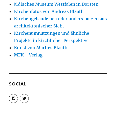
Jüdisches Museum Westfalen in Dorsten
Kirchenfotos von Andreas Blauth
Kirchengebäude neu oder anders nutzen aus
architektonischer Sicht
Kirchenumnutzungen und ähnliche
Projekte in kirchlicher Perspektive
Kunst von Marlies Blauth
MFK – Verlag
SOCIAL
Profil
Profil
von
von
christoph.fleischer1
ChristophFl
auf
auf
Facebook
Twitter