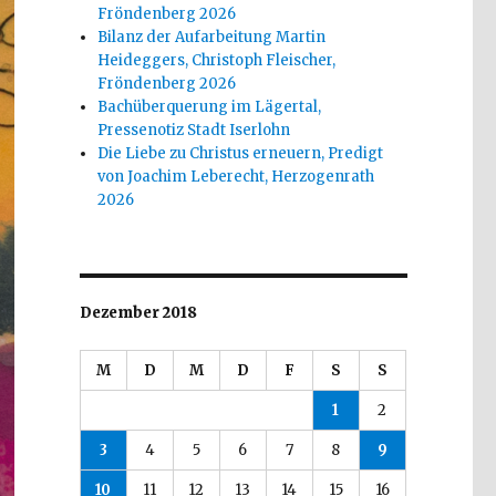
Fröndenberg 2026
Bilanz der Aufarbeitung Martin
Heideggers, Christoph Fleischer,
Fröndenberg 2026
Bachüberquerung im Lägertal,
Pressenotiz Stadt Iserlohn
Die Liebe zu Christus erneuern, Predigt
von Joachim Leberecht, Herzogenrath
2026
Dezember 2018
M
D
M
D
F
S
S
1
2
3
4
5
6
7
8
9
10
11
12
13
14
15
16