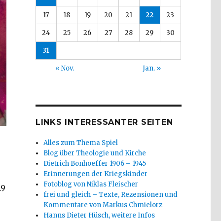
17
18
19
20
21
22
23
24
25
26
27
28
29
30
31
« Nov.
Jan. »
LINKS INTERESSANTER SEITEN
Alles zum Thema Spiel
Blog über Theologie und Kirche
Dietrich Bonhoeffer 1906 – 1945
Erinnerungen der Kriegskinder
Fotoblog von Niklas Fleischer
19
frei und gleich – Texte, Rezensionen und
, Rezension von Christoph Fleischer, Welver 2018“
Kommentare von Markus Chmielorz
Hanns Dieter Hüsch, weitere Infos