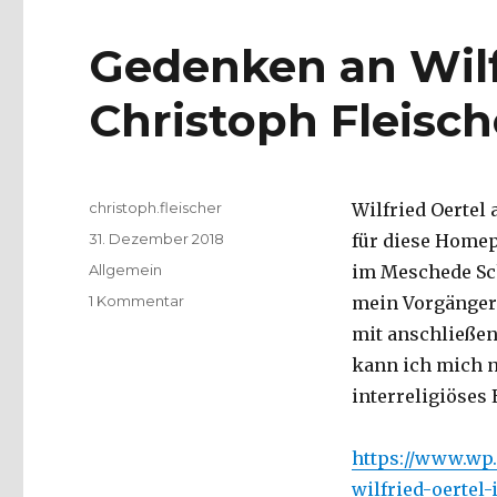
Gedenken an Wilf
Christoph Fleisch
Autor
christoph.fleischer
Wilfried Oertel 
Veröffentlicht
31. Dezember 2018
für diese Homep
am
Kategorien
Allgemein
im Meschede Sch
zu
1 Kommentar
mein Vorgänger
Gedenken
mit anschließen
an
kann ich mich n
Wilfried
Oertel,
interreligiöses
Christoph
Fleischer,
https://www.wp
Welver
2018
wilfried-oertel