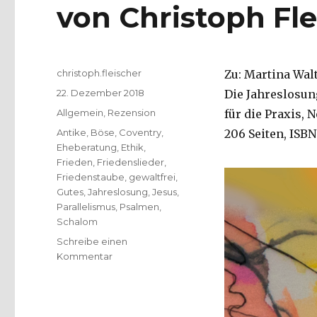
von Christoph Fle
Autor
christoph.fleischer
Zu: Martina Walt
Veröffentlicht
22. Dezember 2018
Die Jahreslosun
am
Kategorien
Allgemein
,
Rezension
für die Praxis,
Schlagwörter
Antike
,
Böse
,
Coventry
,
206 Seiten, ISBN:
Eheberatung
,
Ethik
,
Frieden
,
Friedenslieder
,
Friedenstaube
,
gewaltfrei
,
Gutes
,
Jahreslosung
,
Jesus
,
Parallelismus
,
Psalmen
,
Schalom
Schreibe einen
zu
Kommentar
Frieden
als
Jahresmotto,
Rezension