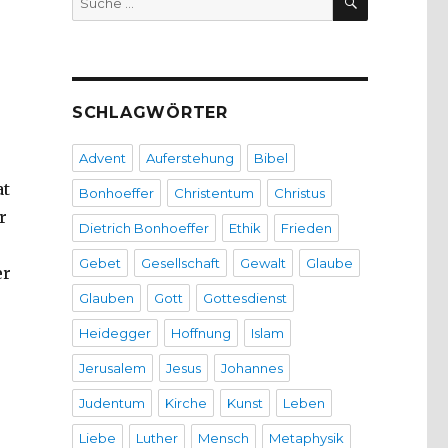
nach:
SCHLAGWÖRTER
Advent
Auferstehung
Bibel
at
Bonhoeffer
Christentum
Christus
r
Dietrich Bonhoeffer
Ethik
Frieden
Gebet
Gesellschaft
Gewalt
Glaube
er
Glauben
Gott
Gottesdienst
Heidegger
Hoffnung
Islam
Jerusalem
Jesus
Johannes
Judentum
Kirche
Kunst
Leben
Liebe
Luther
Mensch
Metaphysik