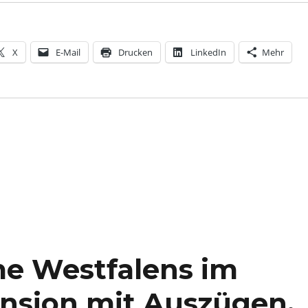
X
E-Mail
Drucken
LinkedIn
Mehr
me Westfalens im
nsion mit Auszügen,