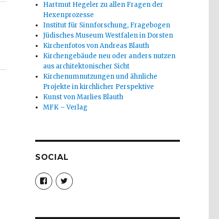
Hartmut Hegeler zu allen Fragen der
Hexenprozesse
Institut für Sinnforschung, Fragebogen
Jüdisches Museum Westfalen in Dorsten
Kirchenfotos von Andreas Blauth
Kirchengebäude neu oder anders nutzen
aus architektonischer Sicht
Kirchenumnutzungen und ähnliche
Projekte in kirchlicher Perspektive
Kunst von Marlies Blauth
MFK – Verlag
SOCIAL
Profil
Profil
von
von
christoph.fleischer1
ChristophFl
auf
auf
Facebook
Twitter
anzeigen
anzeigen