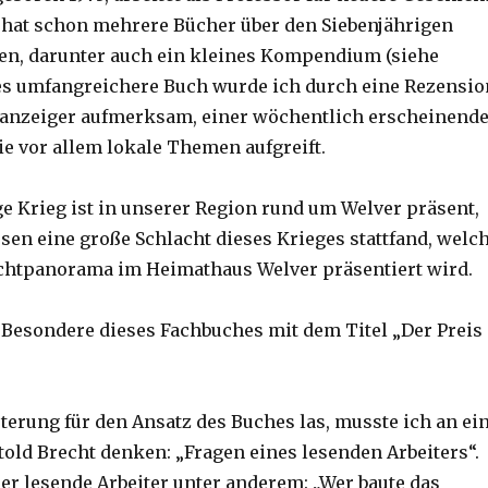
r hat schon mehrere Bücher über den Siebenjährigen
en, darunter auch ein kleines Kompendium (siehe
ses umfangreichere Buch wurde ich durch eine Rezensio
tanzeiger aufmerksam, einer wöchentlich erscheinend
ie vor allem lokale Themen aufgreift.
ge Krieg ist in unserer Region rund um Welver präsent,
usen eine große Schlacht dieses Krieges stattfand, welc
chtpanorama im Heimathaus Welver präsentiert wird.
s Besondere dieses Fachbuches mit dem Titel „Der Preis
uterung für den Ansatz des Buches las, musste ich an ei
told Brecht denken: „Fragen eines lesenden Arbeiters“.
der lesende Arbeiter unter anderem: „Wer baute das