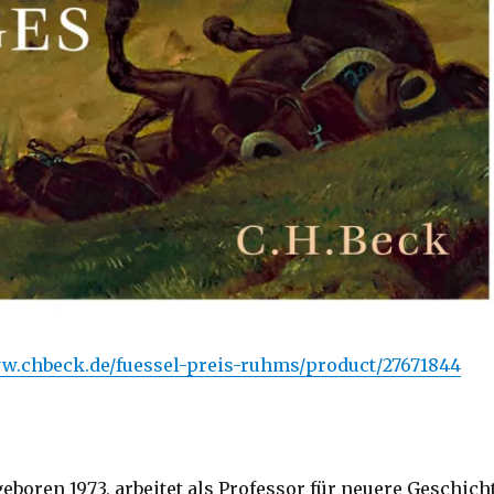
ww.chbeck.de/fuessel-preis-ruhms/product/27671844
eboren 1973, arbeitet als Professor für neuere Geschich