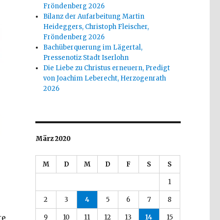
Fröndenberg 2026
Bilanz der Aufarbeitung Martin
Heideggers, Christoph Fleischer,
Fröndenberg 2026
Bachüberquerung im Lägertal,
Pressenotiz Stadt Iserlohn
Die Liebe zu Christus erneuern, Predigt
von Joachim Leberecht, Herzogenrath
2026
März 2020
M
D
M
D
F
S
S
1
2
3
4
5
6
7
8
te
9
10
11
12
13
14
15