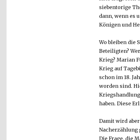
siebentorige Th
dann, wenn es u
Königen und He
Wo bleiben die 
Beteiligten? Wer
Krieg? Marian F
Krieg auf Tageb
schon im 18. Ja
worden sind. Hie
Kriegshandlung
haben. Diese Er
Damit wird aber 
Nacherzählung g
Die Frage, die M