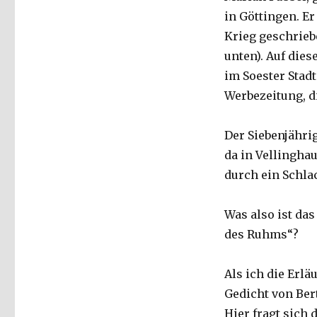
in Göttingen. E
Krieg geschrieb
unten). Auf die
im Soester Stad
Werbezeitung, d
Der Siebenjähri
da in Vellingha
durch ein Schla
Was also ist da
des Ruhms“?
Als ich die Erlä
Gedicht von Ber
Hier fragt sich 