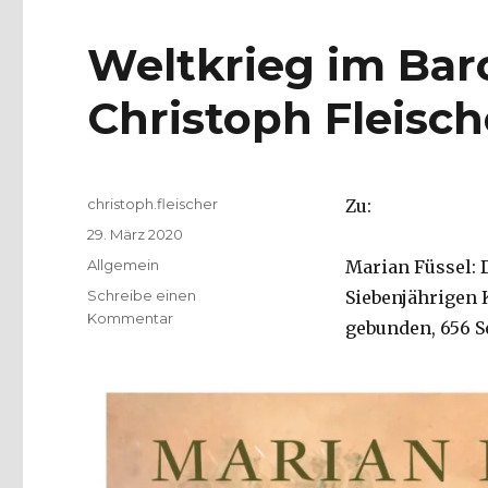
Weltkrieg im Bar
Christoph Fleisch
Autor
christoph.fleischer
Zu:
Veröffentlicht
29. März 2020
am
Kategorien
Allgemein
Marian Füssel: 
Schreibe einen
Siebenjährigen K
zu
Kommentar
gebunden, 656 Se
Weltkrieg
im
Barock,
Rezension
von
Christoph
Fleischer,