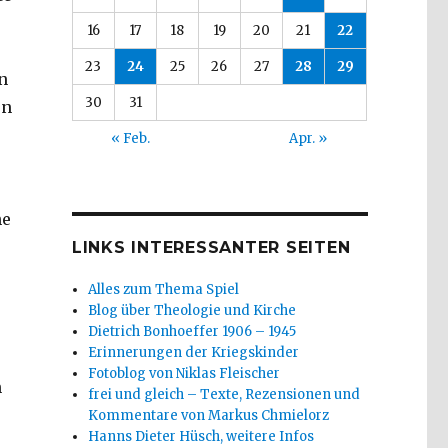
16
17
18
19
20
21
22
23
24
25
26
27
28
29
n
30
31
en
« Feb.
Apr. »
he
LINKS INTERESSANTER SEITEN
Alles zum Thema Spiel
Blog über Theologie und Kirche
Dietrich Bonhoeffer 1906 – 1945
Erinnerungen der Kriegskinder
Fotoblog von Niklas Fleischer
n
frei und gleich – Texte, Rezensionen und
Kommentare von Markus Chmielorz
Hanns Dieter Hüsch, weitere Infos