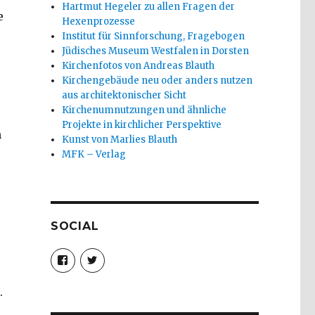
Hartmut Hegeler zu allen Fragen der
e
Hexenprozesse
Institut für Sinnforschung, Fragebogen
Jüdisches Museum Westfalen in Dorsten
Kirchenfotos von Andreas Blauth
Kirchengebäude neu oder anders nutzen
aus architektonischer Sicht
Kirchenumnutzungen und ähnliche
Projekte in kirchlicher Perspektive
m
Kunst von Marlies Blauth
MFK – Verlag
SOCIAL
Profil
Profil
von
von
christoph.fleischer1
ChristophFl
auf
auf
.
Facebook
Twitter
anzeigen
anzeigen