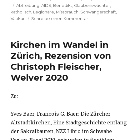
Schlagwörter
am
Abtreibung
,
AIDS
,
Benedikt
,
Glaubenswächter
,
katholisch
,
Legionäre
,
Missbrauch
,
Schwangerschaft
,
zu
Vatikan
Schreibe einen Kommentar
Die
Reihen
fest
Kirchen im Wandel in
geschlossen,
Rezension
Zürich, Rezension von
von
Christoph Fleischer,
Christoph
Fleischer,
Welver 2020
Welver
2021
Zu:
Yves Baer, Francois G. Baer: Die Zürcher
Altstadtkirchen, Eine Stadtgeschichte entlang
der Sakralbauten, NZZ Libro im Schwabe