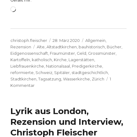
Wird
geladen …
Autor
Veröffentlicht
Kategorien
christoph.fleischer
28. März 2020
Allgemein
,
Schlagwörter
am
Rezension
Alte
,
Altstadtkirchen
,
bauhistorisch
,
Bücher
,
Eidgenossenschaft
,
Fraumünster
,
Geld
,
Grossmünster
,
Kartoffeln
,
katholisch
,
Kirche
,
Lagerstätten
,
Liebfrauenkirche
,
Nationalsaal
,
Predigerkirche
,
reformierte
,
Schweiz
,
Spitäler
,
stadtgeschichtlich
,
Stadtkirchen
,
Tagsatzung
,
Wasserkirche
,
Zürich
1
zu
Kommentar
Kirchen
im
Wandel
Lyrik aus London,
in
Zürich,
Rezension und Interview,
Rezension
Christoph Fleischer
von
Christoph