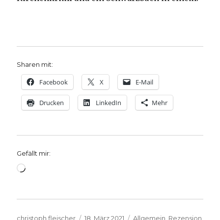
Sharen mit:
Facebook
X
E-Mail
Drucken
LinkedIn
Mehr
Gefällt mir:
Wird
geladen …
Autor
Veröffentlicht
Kategorien
christoph.fleischer
18. März 2021
Allgemein
,
Rezension