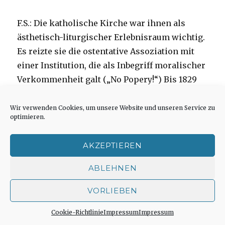
F.S.: Die katholische Kirche war ihnen als
ästhetisch-liturgischer Erlebnisraum wichtig.
Es reizte sie die ostentative Assoziation mit
einer Institution, die als Inbegriff moralischer
Verkommenheit galt („No Popery!“) Bis 1829
waren Katholiken in Großbritannien Bürger
Zweiter Klasse, vor allem in Irland. Fragen des
Wir verwenden Cookies, um unsere Website und unseren Service zu
optimieren.
persönlichen Glaubens oder der Moral waren
ihnen ziemlich gleichgültig; sie interessierten
AKZEPTIEREN
sich nur für die kulturschaffenden Impulse.
Diese fehlten ihnen in der geist- und
ABLEHNEN
substanzlos gewordenen anglikanischen
VORLIEBEN
Staatskirche. Bei noch gravierenderen
Erosionserscheinungen im Protestantismus
Cookie-Richtlinie
Impressum
Impressum
unserer Tage ein zunehmend aktuelles