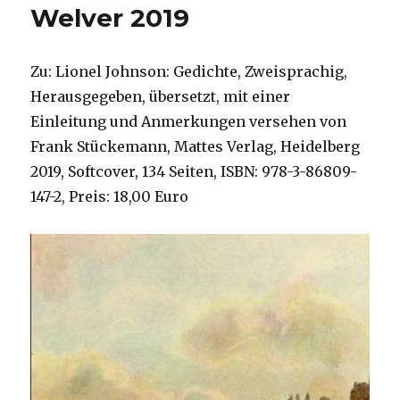
Welver 2019
Fleischer,
Welver
2020
Zu: Lionel Johnson: Gedichte, Zweisprachig,
Herausgegeben, übersetzt, mit einer
Einleitung und Anmerkungen versehen von
Frank Stückemann, Mattes Verlag, Heidelberg
2019, Softcover, 134 Seiten, ISBN: 978-3-86809-
147-2, Preis: 18,00 Euro