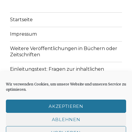
Startseite
Impressum
Weitere Veröffentlichungen in Büchern oder
Zeitschriften
Einleitungstext: Fragen zur inhaltlichen
Position der Homepage und zum Begriff des
„schwachen Glaubens“
Wir verwenden Cookies, um unsere Website und unseren Service zu
optimieren.
Einladung zur Mitarbeit: Rezensionen,
Aufsätze, Gedichte und Predigten
AKZEPTIEREN
Cookie-Richtlinie (EU)
ABLEHNEN