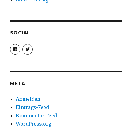
SOCIAL
Profil
Profil
von
von
christoph.fleischer1
ChristophFl
auf
auf
Facebook
Twitter
anzeigen
anzeigen
META
Anmelden
Eintrags-Feed
Kommentar-Feed
WordPress.org