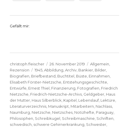
Gefällt mir:
Autor
Veröffentlicht
Kategorien
christoph.fleischer
26. November 2019
Allgemein
,
Schlagwörter
am
Rezension
1945
,
Abbildung
,
Archiv
,
Bankier
,
Bilder
,
Biografien
,
Briefbestand
,
Buchtitel
,
Büste
,
Einnahmen
,
Elisabeth Förster-Nietzsche
,
Entstehungsgeschichte
,
Entwürfe
,
Ernest Thiel
,
Finanzierung
,
Fotografien
,
Friedrich
Nietzsche
,
Friedrich-Nietzsche-Archivs
,
Geldgeber
,
Haus
der Mutter
,
Haus Silberblick
,
Kapitel
,
Lebenslauf
,
Lektüre
,
Literaturverzeichnis
,
Manuskript
,
Mitarbeitern
,
Nachlass
,
Naumburg
,
Nietzsche
,
Nietzsches
,
Notizhefte
,
Paraguay
,
Philosophen
,
Schreibkugel
,
Schreibmaschine
,
Schriften
,
schwedisch
,
schwere Gehirnerkrankung
,
Schwester
,