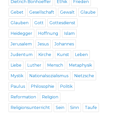
Dietrich Bonhoeffer
Ethik
Frieden
Gebet
Gesellschaft
Gewalt
Glaube
Glauben
Gott
Gottesdienst
Heidegger
Hoffnung
Islam
Jerusalem
Jesus
Johannes
Judentum
Kirche
Kunst
Leben
Liebe
Luther
Mensch
Metaphysik
Mystik
Nationalsozialismus
Nietzsche
Paulus
Philosophie
Politik
Reformation
Religion
Religionsunterricht
Sein
Sinn
Taufe