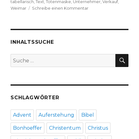
tabellarisch
,
Text
,
Totenmaske
,
Unternehmer
,
Verkauf
,
zu
Weimar
Schreibe einen Kommentar
Nietzsches
Archiv,
Rezension
von
Christoph
INHALTSSUCHE
Fleischer,
Welver
SU
Suche
2019
nach:
SCHLAGWÖRTER
Advent
Auferstehung
Bibel
Bonhoeffer
Christentum
Christus