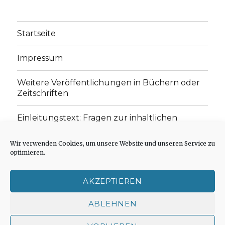
Startseite
Impressum
Weitere Veröffentlichungen in Büchern oder
Zeitschriften
Einleitungstext: Fragen zur inhaltlichen
Position der Homepage und zum Begriff des
„schwachen Glaubens“
Wir verwenden Cookies, um unsere Website und unseren Service zu
optimieren.
Einladung zur Mitarbeit: Rezensionen,
Aufsätze, Gedichte und Predigten
AKZEPTIEREN
Cookie-Richtlinie (EU)
ABLEHNEN