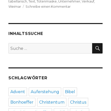
tabellarisch
,
Text
,
Totenmaske
,
Unternehmer
,
Verkauf
,
zu
Weimar
Schreibe einen Kommentar
Nietzsches
Archiv,
Rezension
von
Christoph
INHALTSSUCHE
Fleischer,
Welver
SU
Suche
2019
nach:
SCHLAGWÖRTER
Advent
Auferstehung
Bibel
Bonhoeffer
Christentum
Christus