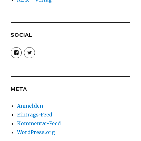
SOCIAL
Profil
Profil
von
von
christoph.fleischer1
ChristophFl
auf
auf
Facebook
Twitter
anzeigen
anzeigen
META
Anmelden
Eintrags-Feed
Kommentar-Feed
WordPress.org