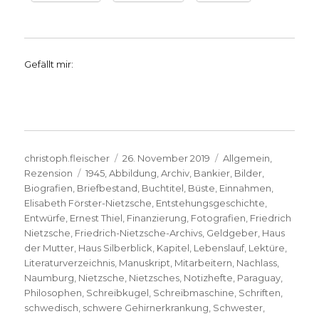
Gefällt mir:
Autor
Veröffentlicht
Kategorien
christoph.fleischer
26. November 2019
Allgemein
,
Schlagwörter
am
Rezension
1945
,
Abbildung
,
Archiv
,
Bankier
,
Bilder
,
Biografien
,
Briefbestand
,
Buchtitel
,
Büste
,
Einnahmen
,
Elisabeth Förster-Nietzsche
,
Entstehungsgeschichte
,
Entwürfe
,
Ernest Thiel
,
Finanzierung
,
Fotografien
,
Friedrich
Nietzsche
,
Friedrich-Nietzsche-Archivs
,
Geldgeber
,
Haus
der Mutter
,
Haus Silberblick
,
Kapitel
,
Lebenslauf
,
Lektüre
,
Literaturverzeichnis
,
Manuskript
,
Mitarbeitern
,
Nachlass
,
Naumburg
,
Nietzsche
,
Nietzsches
,
Notizhefte
,
Paraguay
,
Philosophen
,
Schreibkugel
,
Schreibmaschine
,
Schriften
,
schwedisch
,
schwere Gehirnerkrankung
,
Schwester
,