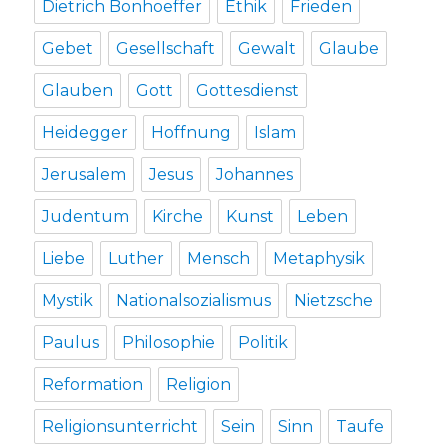
Dietrich Bonhoeffer
Ethik
Frieden
Gebet
Gesellschaft
Gewalt
Glaube
Glauben
Gott
Gottesdienst
Heidegger
Hoffnung
Islam
Jerusalem
Jesus
Johannes
Judentum
Kirche
Kunst
Leben
Liebe
Luther
Mensch
Metaphysik
Mystik
Nationalsozialismus
Nietzsche
Paulus
Philosophie
Politik
Reformation
Religion
Religionsunterricht
Sein
Sinn
Taufe