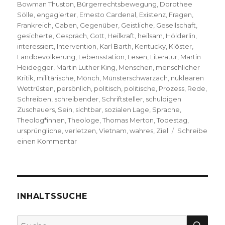
Bowman Thuston
,
Bürgerrechtsbewegung
,
Dorothee
Sölle
,
engagierter
,
Ernesto Cardenal
,
Existenz
,
Fragen
,
Frankreich
,
Gaben
,
Gegenüber
,
Geistliche
,
Gesellschaft
,
gesicherte
,
Gespräch
,
Gott
,
Heilkraft
,
heilsam
,
Hölderlin
,
interessiert
,
Intervention
,
Karl Barth
,
Kentucky
,
Klöster
,
Landbevölkerung
,
Lebensstation
,
Lesen
,
Literatur
,
Martin
Heidegger
,
Martin Luther King
,
Menschen
,
menschlicher
Kritik
,
militärische
,
Mönch
,
Münsterschwarzach
,
nuklearen
Wettrüsten
,
persönlich
,
politisch
,
politische
,
Prozess
,
Rede
,
Schreiben
,
schreibender
,
Schriftsteller
,
schuldigen
Zuschauers
,
Sein
,
sichtbar
,
sozialen Lage
,
Sprache
,
Theolog*innen
,
Theologe
,
Thomas Merton
,
Todestag
,
ursprüngliche
,
verletzen
,
Vietnam
,
wahres
,
Ziel
Schreibe
zu
einen Kommentar
Im
Abstand
von
der
Welt
INHALTSSUCHE
sich
für
SU
Suche
die