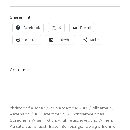
Sharen mit:
Facebook
X
E-Mail
Drucken
LinkedIn
Mehr
Gefällt mir:
Autor
Veröffentlicht
Kategorien
christoph.fleischer
29. September 2019
Allgemein
,
Schlagwörter
am
Rezension
10. Dezember 1968
,
Achtsamkeit des
Sprechens
,
Anselm Grün
,
Antikriegsbewegung
,
Armen
,
Aufsatz
,
authentisch
,
Basel
,
Befreiungstheologie
,
Bonnie