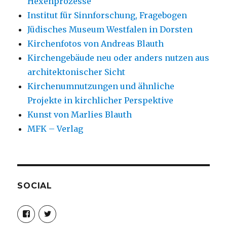
Hexenprozesse
Institut für Sinnforschung, Fragebogen
Jüdisches Museum Westfalen in Dorsten
Kirchenfotos von Andreas Blauth
Kirchengebäude neu oder anders nutzen aus
architektonischer Sicht
Kirchenumnutzungen und ähnliche
Projekte in kirchlicher Perspektive
Kunst von Marlies Blauth
MFK – Verlag
SOCIAL
Profil
Profil
von
von
christoph.fleischer1
ChristophFl