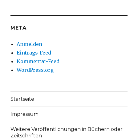
auf
auf
Facebook
Twitter
anzeigen
anzeigen
META
Anmelden
Eintrags-Feed
Kommentar-Feed
WordPress.org
Startseite
Impressum
Weitere Veröffentlichungen in Büchern oder
Zeitschriften