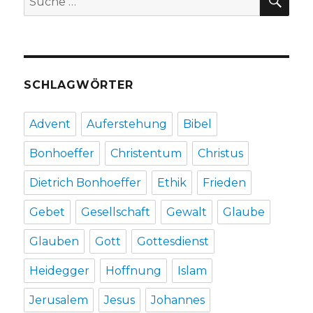
nach:
Welt
einsetzen,
Rezension
von
Markus
SCHLAGWÖRTER
Chmielorz
und
Christoph
Advent
Auferstehung
Bibel
Fleischer,
Dortmund/Welver
Bonhoeffer
Christentum
Christus
2019
Dietrich Bonhoeffer
Ethik
Frieden
Gebet
Gesellschaft
Gewalt
Glaube
Glauben
Gott
Gottesdienst
Heidegger
Hoffnung
Islam
Jerusalem
Jesus
Johannes