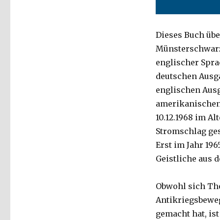
die
Welt
einsetzen,
Dieses Buch übe
Rezension
Münsterschwarza
von
Markus
englischer Spra
Chmielorz
deutschen Ausga
und
englischen Ausg
Christoph
Fleischer,
amerikanischen 
Dortmund/Welver
10.12.1968 im Al
2019
Stromschlag gest
Erst im Jahr 196
Geistliche aus 
Obwohl sich Tho
Antikriegsbewe
gemacht hat, ist