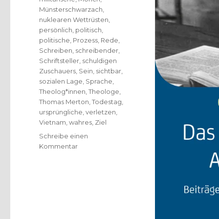
Münsterschwarzach
,
nuklearen Wettrüsten
,
persönlich
,
politisch
,
politische
,
Prozess
,
Rede
,
Schreiben
,
schreibender
,
Schriftsteller
,
schuldigen
Zuschauers
,
Sein
,
sichtbar
,
sozialen Lage
,
Sprache
,
Theolog*innen
,
Theologe
,
Thomas Merton
,
Todestag
,
ursprüngliche
,
verletzen
,
Vietnam
,
wahres
,
Ziel
Schreibe einen
zu
Kommentar
Im
Abstand
von
der
Welt
sich
für