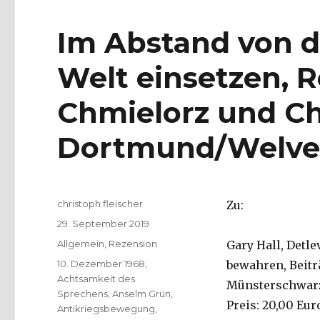
Im Abstand von de
Welt einsetzen, 
Chmielorz und Chr
Dortmund/Welver
Autor
christoph.fleischer
Zu:
Veröffentlicht
29. September 2019
am
Kategorien
Allgemein
,
Rezension
Gary Hall, Detle
Schlagwörter
10. Dezember 1968
,
bewahren, Beitr
Achtsamkeit des
Münsterschwarzac
Sprechens
,
Anselm Grün
,
Preis: 20,00 Eur
Antikriegsbewegung
,