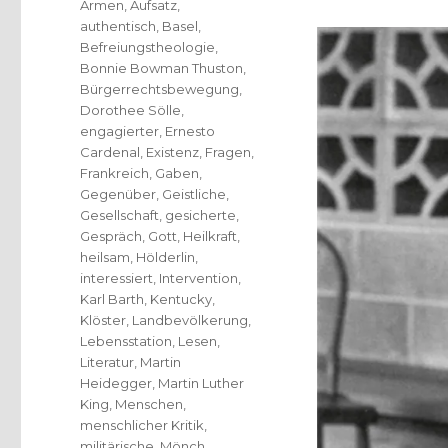
Armen
,
Aufsatz
,
authentisch
,
Basel
,
Befreiungstheologie
,
Bonnie Bowman Thuston
,
Bürgerrechtsbewegung
,
Dorothee Sölle
,
engagierter
,
Ernesto
Cardenal
,
Existenz
,
Fragen
,
Frankreich
,
Gaben
,
Gegenüber
,
Geistliche
,
Gesellschaft
,
gesicherte
,
Gespräch
,
Gott
,
Heilkraft
,
heilsam
,
Hölderlin
,
interessiert
,
Intervention
,
Karl Barth
,
Kentucky
,
Klöster
,
Landbevölkerung
,
Lebensstation
,
Lesen
,
Literatur
,
Martin
Heidegger
,
Martin Luther
King
,
Menschen
,
menschlicher Kritik
,
militärische
,
Mönch
,