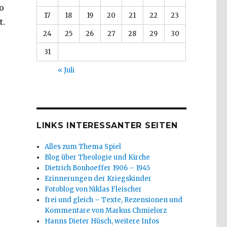
o
17
18
19
20
21
22
23
t.
24
25
26
27
28
29
30
31
« Juli
LINKS INTERESSANTER SEITEN
Alles zum Thema Spiel
Blog über Theologie und Kirche
Dietrich Bonhoeffer 1906 – 1945
Erinnerungen der Kriegskinder
Fotoblog von Niklas Fleischer
frei und gleich – Texte, Rezensionen und
t sich für die Welt einsetzen, Rezension von Markus C
Kommentare von Markus Chmielorz
Hanns Dieter Hüsch, weitere Infos