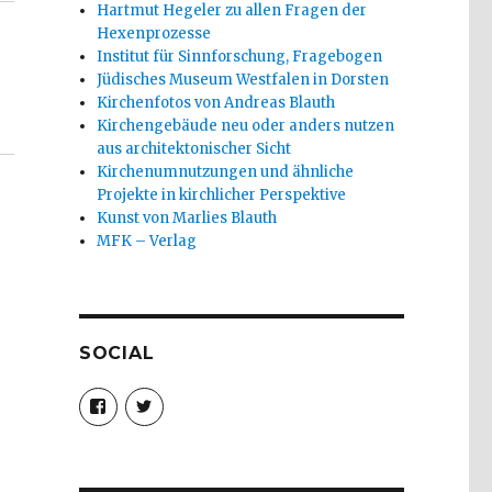
Hartmut Hegeler zu allen Fragen der
Hexenprozesse
Institut für Sinnforschung, Fragebogen
Jüdisches Museum Westfalen in Dorsten
Kirchenfotos von Andreas Blauth
Kirchengebäude neu oder anders nutzen
aus architektonischer Sicht
Kirchenumnutzungen und ähnliche
Projekte in kirchlicher Perspektive
Kunst von Marlies Blauth
MFK – Verlag
SOCIAL
Profil
Profil
von
von
christoph.fleischer1
ChristophFl
auf
auf
Facebook
Twitter
anzeigen
anzeigen