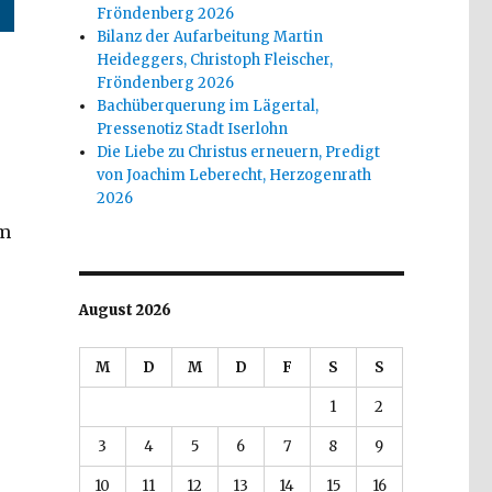
Fröndenberg 2026
Bilanz der Aufarbeitung Martin
Heideggers, Christoph Fleischer,
Fröndenberg 2026
Bachüberquerung im Lägertal,
Pressenotiz Stadt Iserlohn
Die Liebe zu Christus erneuern, Predigt
von Joachim Leberecht, Herzogenrath
2026
am
August 2026
M
D
M
D
F
S
S
1
2
3
4
5
6
7
8
9
10
11
12
13
14
15
16