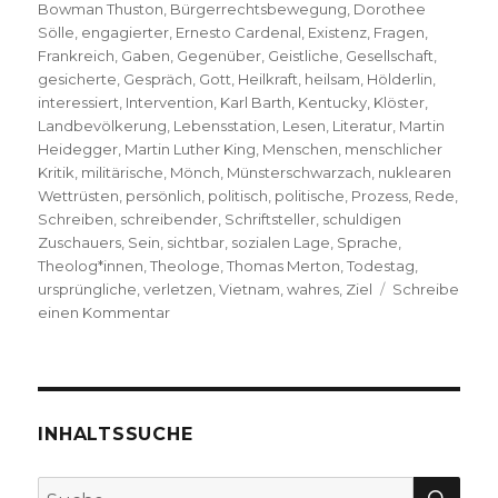
Bowman Thuston
,
Bürgerrechtsbewegung
,
Dorothee
Sölle
,
engagierter
,
Ernesto Cardenal
,
Existenz
,
Fragen
,
Frankreich
,
Gaben
,
Gegenüber
,
Geistliche
,
Gesellschaft
,
gesicherte
,
Gespräch
,
Gott
,
Heilkraft
,
heilsam
,
Hölderlin
,
interessiert
,
Intervention
,
Karl Barth
,
Kentucky
,
Klöster
,
Landbevölkerung
,
Lebensstation
,
Lesen
,
Literatur
,
Martin
Heidegger
,
Martin Luther King
,
Menschen
,
menschlicher
Kritik
,
militärische
,
Mönch
,
Münsterschwarzach
,
nuklearen
Wettrüsten
,
persönlich
,
politisch
,
politische
,
Prozess
,
Rede
,
Schreiben
,
schreibender
,
Schriftsteller
,
schuldigen
Zuschauers
,
Sein
,
sichtbar
,
sozialen Lage
,
Sprache
,
Theolog*innen
,
Theologe
,
Thomas Merton
,
Todestag
,
ursprüngliche
,
verletzen
,
Vietnam
,
wahres
,
Ziel
Schreibe
zu
einen Kommentar
Im
Abstand
von
der
Welt
INHALTSSUCHE
sich
für
SU
Suche
die