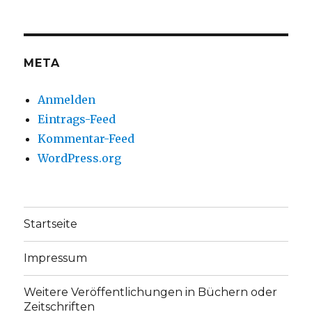
auf
auf
Facebook
Twitter
anzeigen
anzeigen
META
Anmelden
Eintrags-Feed
Kommentar-Feed
WordPress.org
Startseite
Impressum
Weitere Veröffentlichungen in Büchern oder
Zeitschriften