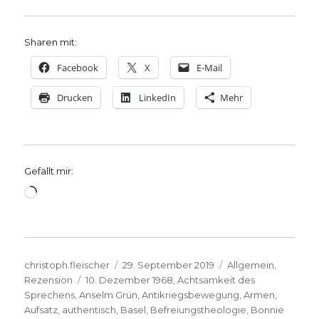
Sharen mit:
Facebook
X
E-Mail
Drucken
LinkedIn
Mehr
Gefällt mir:
Wird
geladen …
Autor
Veröffentlicht
Kategorien
christoph.fleischer
29. September 2019
Allgemein
,
Schlagwörter
am
Rezension
10. Dezember 1968
,
Achtsamkeit des
Sprechens
,
Anselm Grün
,
Antikriegsbewegung
,
Armen
,
Aufsatz
,
authentisch
,
Basel
,
Befreiungstheologie
,
Bonnie