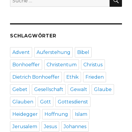
nach:
Welt
einsetzen,
Rezension
von
Markus
SCHLAGWÖRTER
Chmielorz
und
Christoph
Advent
Auferstehung
Bibel
Fleischer,
Dortmund/Welver
Bonhoeffer
Christentum
Christus
2019
Dietrich Bonhoeffer
Ethik
Frieden
Gebet
Gesellschaft
Gewalt
Glaube
Glauben
Gott
Gottesdienst
Heidegger
Hoffnung
Islam
Jerusalem
Jesus
Johannes