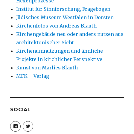
Hexenprozesse
Institut für Sinnforschung, Fragebogen
Jüdisches Museum Westfalen in Dorsten
Kirchenfotos von Andreas Blauth
Kirchengebäude neu oder anders nutzen aus
architektonischer Sicht
Kirchenumnutzungen und ähnliche
Projekte in kirchlicher Perspektive
Kunst von Marlies Blauth
MFK – Verlag
SOCIAL
Profil
Profil
von
von
christoph.fleischer1
ChristophFl