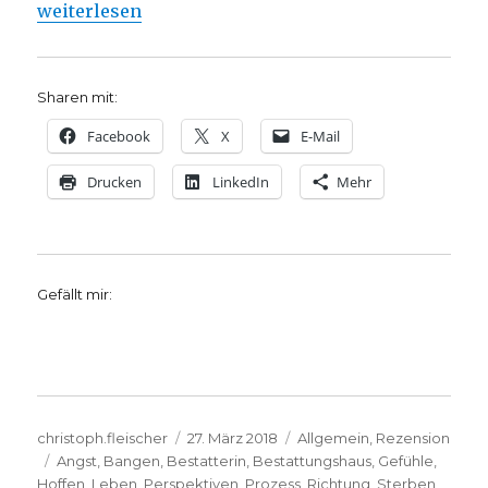
„Eine Bestatterin und Trauerbegleiterin berichtet,
weiterlesen
Sharen mit:
Facebook
X
E-Mail
Drucken
LinkedIn
Mehr
Gefällt mir:
Autor
Veröffentlicht
Kategorien
christoph.fleischer
27. März 2018
Allgemein
,
Rezension
Schlagwörter
am
Angst
,
Bangen
,
Bestatterin
,
Bestattungshaus
,
Gefühle
,
Hoffen
,
Leben
,
Perspektiven
,
Prozess
,
Richtung
,
Sterben
,