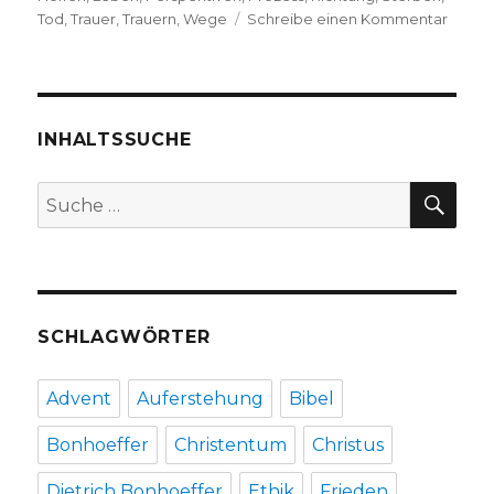
zu
Tod
,
Trauer
,
Trauern
,
Wege
Schreibe einen Kommentar
Eine
Bestat
und
Trauer
berich
INHALTSSUCHE
Emanu
Behne
SU
Suche
Lippet
nach:
2018
SCHLAGWÖRTER
Advent
Auferstehung
Bibel
Bonhoeffer
Christentum
Christus
Dietrich Bonhoeffer
Ethik
Frieden