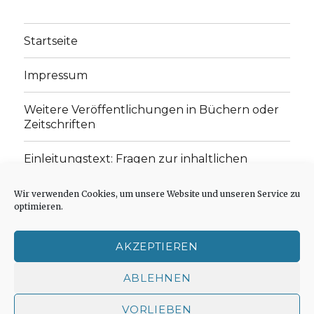
Startseite
Impressum
Weitere Veröffentlichungen in Büchern oder
Zeitschriften
Einleitungstext: Fragen zur inhaltlichen
Position der Homepage und zum Begriff des
„schwachen Glaubens“
Wir verwenden Cookies, um unsere Website und unseren Service zu
optimieren.
Einladung zur Mitarbeit: Rezensionen,
Aufsätze, Gedichte und Predigten
AKZEPTIEREN
Cookie-Richtlinie (EU)
ABLEHNEN
VORLIEBEN