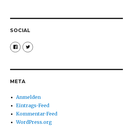
SOCIAL
Profil
Profil
von
von
christoph.fleischer1
ChristophFl
auf
auf
Facebook
Twitter
anzeigen
anzeigen
META
Anmelden
Eintrags-Feed
Kommentar-Feed
WordPress.org