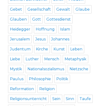
Gebet
Gesellschaft
Gewalt
Glaube
Glauben
Gott
Gottesdienst
Heidegger
Hoffnung
Islam
Jerusalem
Jesus
Johannes
Judentum
Kirche
Kunst
Leben
Liebe
Luther
Mensch
Metaphysik
Mystik
Nationalsozialismus
Nietzsche
Paulus
Philosophie
Politik
Reformation
Religion
Religionsunterricht
Sein
Sinn
Taufe