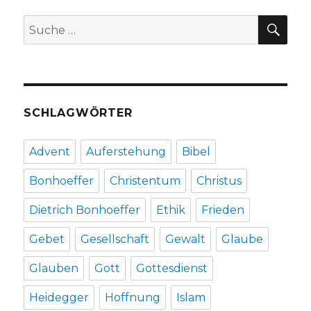
Behnert,
SU
Suche
Lippetal
nach:
2015
SCHLAGWÖRTER
Advent
Auferstehung
Bibel
Bonhoeffer
Christentum
Christus
Dietrich Bonhoeffer
Ethik
Frieden
Gebet
Gesellschaft
Gewalt
Glaube
Glauben
Gott
Gottesdienst
Heidegger
Hoffnung
Islam