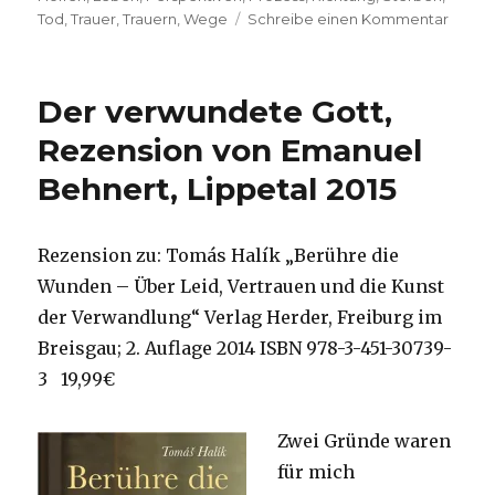
zu
Tod
,
Trauer
,
Trauern
,
Wege
Schreibe einen Kommentar
Eine
Bestat
und
Der verwundete Gott,
Trauer
berich
Rezension von Emanuel
Emanu
Behnert, Lippetal 2015
Behne
Lippet
2018
Rezension zu: Tomás Halík „Berühre die
Wunden – Über Leid, Vertrauen und die Kunst
der Verwandlung“ Verlag Herder, Freiburg im
Breisgau; 2. Auflage 2014 ISBN 978-3-451-30739-
3 19,99€
Zwei Gründe waren
für mich