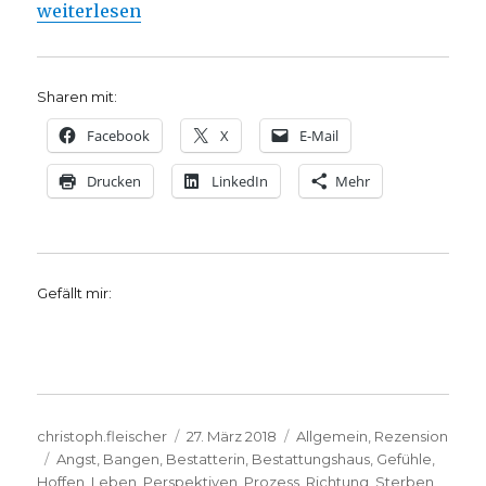
„Eine Bestatterin und Trauerbegleiterin berichtet,
weiterlesen
Sharen mit:
Facebook
X
E-Mail
Drucken
LinkedIn
Mehr
Gefällt mir:
Autor
Veröffentlicht
Kategorien
christoph.fleischer
27. März 2018
Allgemein
,
Rezension
Schlagwörter
am
Angst
,
Bangen
,
Bestatterin
,
Bestattungshaus
,
Gefühle
,
Hoffen
,
Leben
,
Perspektiven
,
Prozess
,
Richtung
,
Sterben
,