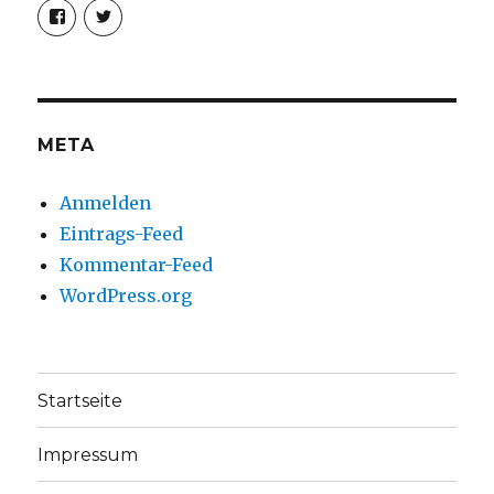
Profil
Profil
von
von
christoph.fleischer1
ChristophFl
auf
auf
Facebook
Twitter
anzeigen
anzeigen
META
Anmelden
Eintrags-Feed
Kommentar-Feed
WordPress.org
Startseite
Impressum