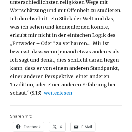
unterschiedlichsten religiösen Wege mit
Wertschätzung und mit Offenheit zu studieren.
Ich durchschritt ein Stück der Welt und das,
was ich sehen und kennenlernen konnte,
erlaubt mir nicht in der einfachen Logik des
„Entweder – Oder“ zu verharren…. Mir ist
bewusst, dass wenn jemand etwas anderes als
ich sagt und denkt, dies schlicht daran liegen
kann, dass er von einem anderen Standpunkt,
einer anderen Perspektive, einer anderen
Tradition, oder einer anderen Erfahrung her
„Der verwundete Gott, Rezension von
schaut.“ (S.13)
weiterlesen
Sharen mit:
Facebook
X
E-Mail