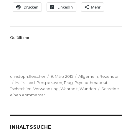
Drucken
LinkedIn
Mehr
Gefällt mir:
Autor
Veröffentlicht
Kategorien
christoph.fleischer
9. März 2015
Allgemein
,
Rezension
Schlagwörter
am
Halík
,
Leid
,
Perspektiven
,
Prag
,
Psychotherapeut
,
Tschechien
,
Verwandlung
,
Wahrheit
,
Wunden
Schreibe
zu
einen Kommentar
Der
verwundete
Gott,
Rezension
von
INHALTSSUCHE
Emanuel