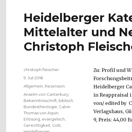
Heidelberger Ka
Mittelalter und N
Christoph Fleisch
Autor
christoph.fleischer
Zu: Profil und 
Veröffentlicht
9. Juli 2018
Forschungsbeitr
am
Kategorien
Allgemein
,
Rezension
Heidelberger Ca
Schlagwörter
Anselm von Canterbury
,
in Reappraisal 
Bekenntnisschrift
,
biblisch
,
von/ edited by 
Bundestheologie
,
Calvin
Verlagshaus, Güt
Thomas von Aquin
,
Erlösung
,
evangelisch
,
9, Preis: 44,00 E
Gerechtigkeit
,
Gott
,
Heidelberger
,