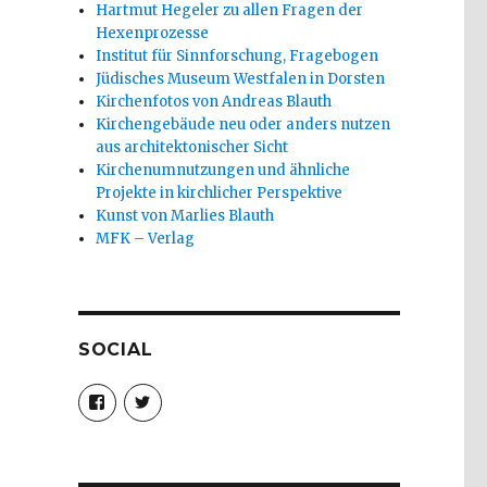
Hartmut Hegeler zu allen Fragen der
Hexenprozesse
Institut für Sinnforschung, Fragebogen
Jüdisches Museum Westfalen in Dorsten
Kirchenfotos von Andreas Blauth
Kirchengebäude neu oder anders nutzen
aus architektonischer Sicht
Kirchenumnutzungen und ähnliche
Projekte in kirchlicher Perspektive
Kunst von Marlies Blauth
MFK – Verlag
SOCIAL
Profil
Profil
von
von
christoph.fleischer1
ChristophFl
auf
auf
Facebook
Twitter
anzeigen
anzeigen