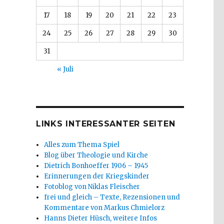
17
18
19
20
21
22
23
24
25
26
27
28
29
30
31
« Juli
LINKS INTERESSANTER SEITEN
Alles zum Thema Spiel
Blog über Theologie und Kirche
Dietrich Bonhoeffer 1906 – 1945
Erinnerungen der Kriegskinder
Fotoblog von Niklas Fleischer
frei und gleich – Texte, Rezensionen und
Kommentare von Markus Chmielorz
Hanns Dieter Hüsch, weitere Infos