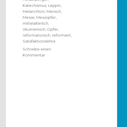
Katechismus
,
Leppin
,
Melanchton
,
Mensch
,
Messe
,
Messopfer
,
mittelalterlich
,
ökumenisch
,
Opfer
,
reformatorisch
,
reformiert
,
Satisfaktionslehre
Schreibe einen
zu
Kommentar
Heidelberger
Katechismus
zwischen
Mittelalter
und
Neuzeit,
Rezension
von
Christoph
Fleischer,
Welver
2018