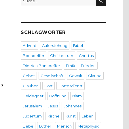
nach:
SCHLAGWÖRTER
Advent
Auferstehung
Bibel
Bonhoeffer
Christentum
Christus
Dietrich Bonhoeffer
Ethik
Frieden
Gebet
Gesellschaft
Gewalt
Glaube
ys
Glauben
Gott
Gottesdienst
Heidegger
Hoffnung
Islam
Jerusalem
Jesus
Johannes
6-
Judentum
Kirche
Kunst
Leben
Liebe
Luther
Mensch
Metaphysik