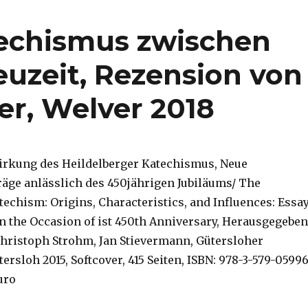
techismus zwischen
euzeit, Rezension von
er, Welver 2018
Wirkung des Heildelberger Katechismus, Neue
äge anlässlich des 450jährigen Jubiläums/ The
techism: Origins, Characteristics, and Influences: Essa
in the Occasion of ist 450th Anniversary, Herausgegeben
Christoph Strohm, Jan Stievermann, Gütersloher
ersloh 2015, Softcover, 415 Seiten, ISBN: 978-3-579-0599
uro