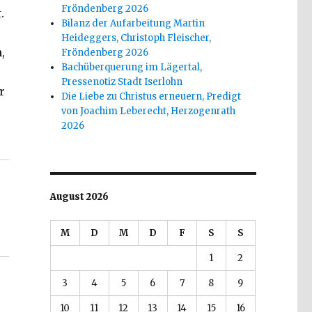
Fröndenberg 2026
.
Bilanz der Aufarbeitung Martin
Heideggers, Christoph Fleischer,
,
Fröndenberg 2026
Bachüberquerung im Lägertal,
Pressenotiz Stadt Iserlohn
r
Die Liebe zu Christus erneuern, Predigt
von Joachim Leberecht, Herzogenrath
2026
er Katechismus zwischen Mittelalter und Neuzeit, Reze
August 2026
M
D
M
D
F
S
S
1
2
3
4
5
6
7
8
9
10
11
12
13
14
15
16