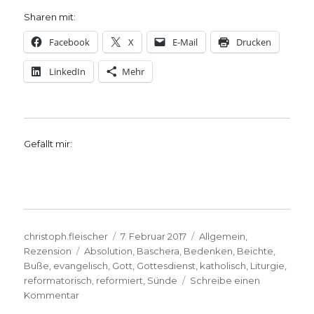
Sharen mit:
Facebook
X
E-Mail
Drucken
LinkedIn
Mehr
Gefällt mir:
Autor
Veröffentlicht
Kategorien
christoph.fleischer
7. Februar 2017
Allgemein
,
Schlagwörter
am
Rezension
Absolution
,
Baschera
,
Bedenken
,
Beichte
,
Buße
,
evangelisch
,
Gott
,
Gottesdienst
,
katholisch
,
Liturgie
,
reformatorisch
,
reformiert
,
Sünde
Schreibe einen
zu
Kommentar
Wie