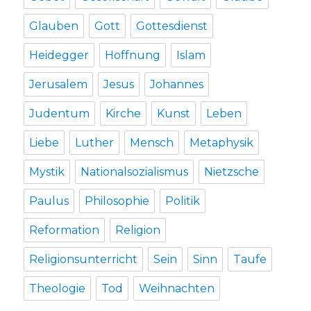
Glauben
Gott
Gottesdienst
Heidegger
Hoffnung
Islam
Jerusalem
Jesus
Johannes
Judentum
Kirche
Kunst
Leben
Liebe
Luther
Mensch
Metaphysik
Mystik
Nationalsozialismus
Nietzsche
Paulus
Philosophie
Politik
Reformation
Religion
Religionsunterricht
Sein
Sinn
Taufe
Theologie
Tod
Weihnachten