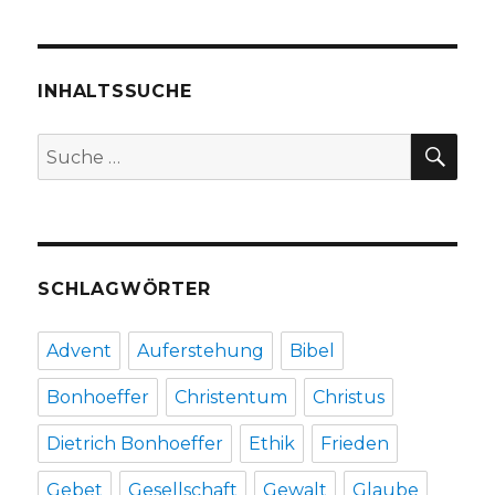
stehe
ich
da
vor
INHALTSSUCHE
Gott?
Rezension
SU
Suche
von
nach:
Christoph
Fleischer,
Welver
2017
SCHLAGWÖRTER
Advent
Auferstehung
Bibel
Bonhoeffer
Christentum
Christus
Dietrich Bonhoeffer
Ethik
Frieden
Gebet
Gesellschaft
Gewalt
Glaube