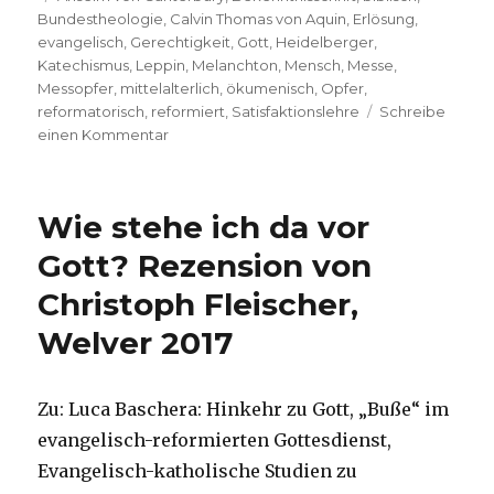
Bundestheologie
,
Calvin Thomas von Aquin
,
Erlösung
,
evangelisch
,
Gerechtigkeit
,
Gott
,
Heidelberger
,
Katechismus
,
Leppin
,
Melanchton
,
Mensch
,
Messe
,
Messopfer
,
mittelalterlich
,
ökumenisch
,
Opfer
,
reformatorisch
,
reformiert
,
Satisfaktionslehre
Schreibe
zu
einen Kommentar
Heidelberger
Katechismus
zwischen
Wie stehe ich da vor
Mittelalter
und
Gott? Rezension von
Neuzeit,
Christoph Fleischer,
Rezension
von
Welver 2017
Christoph
Fleischer,
Welver
Zu: Luca Baschera: Hinkehr zu Gott, „Buße“ im
2018
evangelisch-reformierten Gottesdienst,
Evangelisch-katholische Studien zu