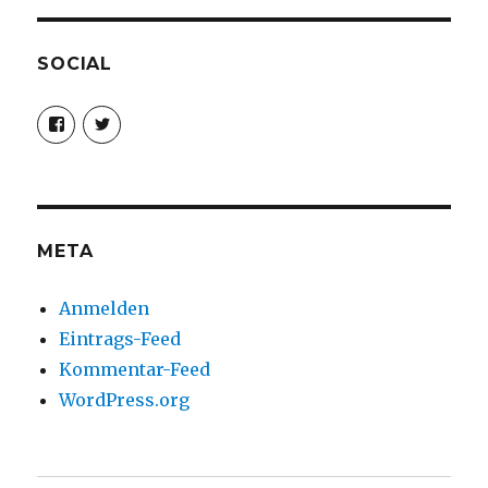
SOCIAL
Profil
Profil
von
von
christoph.fleischer1
ChristophFl
auf
auf
Facebook
Twitter
anzeigen
anzeigen
META
Anmelden
Eintrags-Feed
Kommentar-Feed
WordPress.org