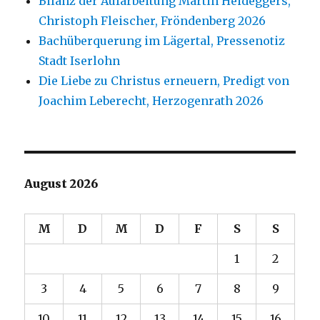
Bilanz der Aufarbeitung Martin Heideggers,
Christoph Fleischer, Fröndenberg 2026
Bachüberquerung im Lägertal, Pressenotiz
Stadt Iserlohn
Die Liebe zu Christus erneuern, Predigt von
Joachim Leberecht, Herzogenrath 2026
August 2026
M
D
M
D
F
S
S
1
2
3
4
5
6
7
8
9
10
11
12
13
14
15
16