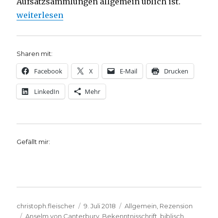
Aufsatzsammlungen allgemein üblich ist.
„Heidelberger Katechismus zwischen Mittelalter un
weiterlesen
Sharen mit:
Facebook
X
E-Mail
Drucken
LinkedIn
Mehr
Gefällt mir:
Autor
Veröffentlicht
Kategorien
christoph.fleischer
9. Juli 2018
Allgemein
,
Rezension
Schlagwörter
am
Anselm von Canterbury
,
Bekenntnisschrift
,
biblisch
,