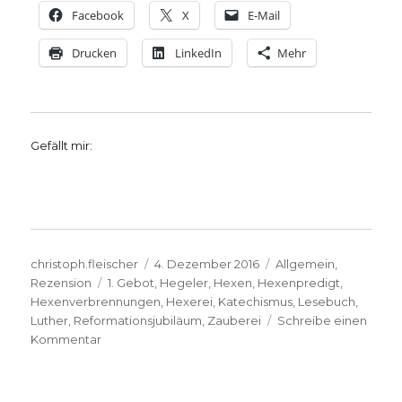
Facebook
X
E-Mail
Drucken
LinkedIn
Mehr
Gefällt mir:
Autor
Veröffentlicht
Kategorien
christoph.fleischer
4. Dezember 2016
Allgemein
,
Schlagwörter
am
Rezension
1. Gebot
,
Hegeler
,
Hexen
,
Hexenpredigt
,
Hexenverbrennungen
,
Hexerei
,
Katechismus
,
Lesebuch
,
Luther
,
Reformationsjubiläum
,
Zauberei
Schreibe einen
zu
Kommentar
Hinweis:
Martin
Luthers