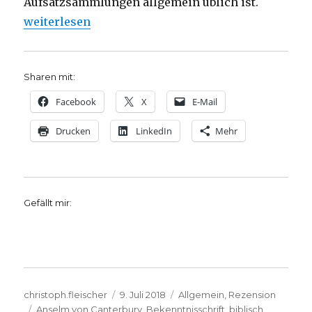
Aufsatzsammlungen allgemein üblich ist.
„Heidelberger Katechismus zwischen Mittelalter un
weiterlesen
Sharen mit:
Facebook
X
E-Mail
Drucken
LinkedIn
Mehr
Gefällt mir:
Autor
Veröffentlicht
Kategorien
christoph.fleischer
9. Juli 2018
Allgemein
,
Rezension
Schlagwörter
am
Anselm von Canterbury
,
Bekenntnisschrift
,
biblisch
,