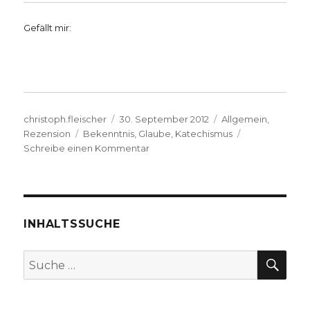
Gefällt mir:
Autor
Veröffentlicht
Kategorien
christoph.fleischer
30. September 2012
Allgemein
,
Schlagwörter
am
Rezension
Bekenntnis
,
Glaube
,
Katechismus
zu
Schreibe einen Kommentar
Glauben
ins
Wort
fassen,
Rezension
INHALTSSUCHE
von
Christoph
SU
Suche
Fleischer
nach:
,
Werl
2012