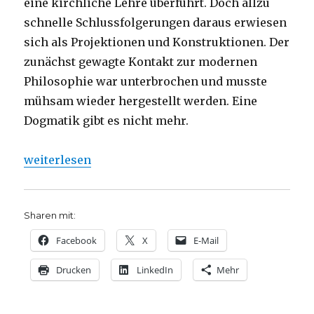
eine kirchliche Lehre überführt. Doch allzu
schnelle Schlussfolgerungen daraus erwiesen
sich als Projektionen und Konstruktionen. Der
zunächst gewagte Kontakt zur modernen
Philosophie war unterbrochen und musste
mühsam wieder hergestellt werden. Eine
Dogmatik gibt es nicht mehr.
„Glauben ins Wort fassen, Rezension von Christoph 
weiterlesen
Sharen mit:
Facebook
X
E-Mail
Drucken
LinkedIn
Mehr