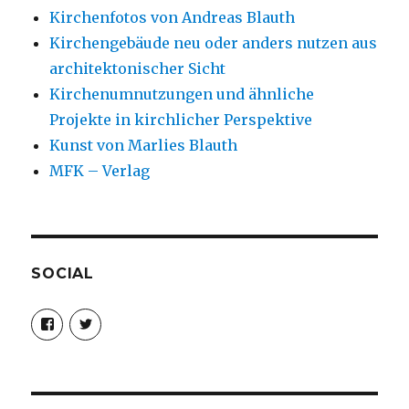
Kirchenfotos von Andreas Blauth
Kirchengebäude neu oder anders nutzen aus
architektonischer Sicht
Kirchenumnutzungen und ähnliche
Projekte in kirchlicher Perspektive
Kunst von Marlies Blauth
MFK – Verlag
SOCIAL
Profil
Profil
von
von
christoph.fleischer1
ChristophFl
auf
auf
Facebook
Twitter
anzeigen
anzeigen