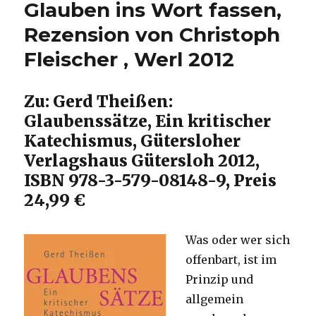
Glauben ins Wort fassen,
Hexenpredigten
aufgelegt,
Rezension von Christoph
Hartmut
Fleischer , Werl 2012
Hegeler,
Unna
2016
Zu: Gerd Theißen:
Glaubenssätze, Ein kritischer
Katechismus, Gütersloher
Verlagshaus Gütersloh 2012,
ISBN 978-3-579-08148-9, Preis
24,99 €
Was oder wer sich
offenbart, ist im
Prinzip und
allgemein