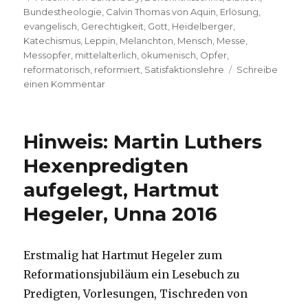
Bundestheologie
,
Calvin Thomas von Aquin
,
Erlösung
,
evangelisch
,
Gerechtigkeit
,
Gott
,
Heidelberger
,
Katechismus
,
Leppin
,
Melanchton
,
Mensch
,
Messe
,
Messopfer
,
mittelalterlich
,
ökumenisch
,
Opfer
,
reformatorisch
,
reformiert
,
Satisfaktionslehre
Schreibe
zu
einen Kommentar
Heidelberger
Katechismus
zwischen
Hinweis: Martin Luthers
Mittelalter
und
Hexenpredigten
Neuzeit,
aufgelegt, Hartmut
Rezension
von
Hegeler, Unna 2016
Christoph
Fleischer,
Welver
Erstmalig hat Hartmut Hegeler zum
2018
Reformationsjubiläum ein Lesebuch zu
Predigten, Vorlesungen, Tischreden von