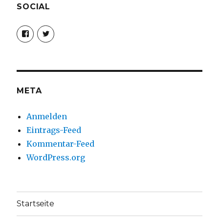
SOCIAL
Profil
Profil
von
von
christoph.fleischer1
ChristophFl
auf
auf
Facebook
Twitter
anzeigen
anzeigen
META
Anmelden
Eintrags-Feed
Kommentar-Feed
WordPress.org
Startseite