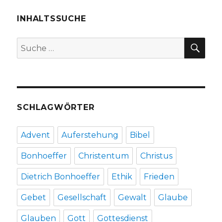
Entdeckung
der
INHALTSSUCHE
modernen
Kunst,
SU
Suche
Rezension
nach:
von
Christoph
Fleischer,
Welver
2017
SCHLAGWÖRTER
Advent
Auferstehung
Bibel
Bonhoeffer
Christentum
Christus
Dietrich Bonhoeffer
Ethik
Frieden
Gebet
Gesellschaft
Gewalt
Glaube
Glauben
Gott
Gottesdienst