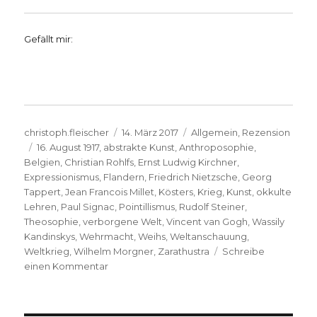
Gefällt mir:
Autor
Veröffentlicht
Kategorien
christoph.fleischer
14. März 2017
Allgemein
,
Rezension
Schlagwörter
am
16. August 1917
,
abstrakte Kunst
,
Anthroposophie
,
Belgien
,
Christian Rohlfs
,
Ernst Ludwig Kirchner
,
Expressionismus
,
Flandern
,
Friedrich Nietzsche
,
Georg
Tappert
,
Jean Francois Millet
,
Kösters
,
Krieg
,
Kunst
,
okkulte
Lehren
,
Paul Signac
,
Pointillismus
,
Rudolf Steiner
,
Theosophie
,
verborgene Welt
,
Vincent van Gogh
,
Wassily
Kandinskys
,
Wehrmacht
,
Weihs
,
Weltanschauung
,
Weltkrieg
,
Wilhelm Morgner
,
Zarathustra
Schreibe
zu
einen Kommentar
Wilhelm
Morgner
–