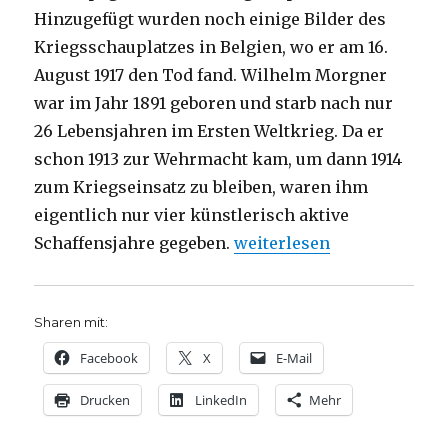
Hinzugefügt wurden noch einige Bilder des
Kriegsschauplatzes in Belgien, wo er am 16.
August 1917 den Tod fand. Wilhelm Morgner
war im Jahr 1891 geboren und starb nach nur
26 Lebensjahren im Ersten Weltkrieg. Da er
schon 1913 zur Wehrmacht kam, um dann 1914
zum Kriegseinsatz zu bleiben, waren ihm
eigentlich nur vier künstlerisch aktive
„Wilhelm Morgner – Entde
Schaffensjahre gegeben.
weiterlesen
Sharen mit:
Facebook
X
E-Mail
Drucken
LinkedIn
Mehr