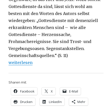
Gottesdienste da sind, lässt sich wohl am
besten mit den Worten des Autors selbst
wiedergeben: „Gottesdienste mit demenziell
erkrankten Menschen sind – wie alle
Gottesdienste – Herzenssache,
Frohmachereignisse. Sie sind Trost- und
Vergebungsoasen. Segenstankstellen.
Gemeinschaftsquellen.“ (S. 11)
„Mit Demenzkranken und Senioren Gottesdienst fei
weiterlesen
Sharen mit:
Facebook
X
E-Mail
Drucken
LinkedIn
Mehr