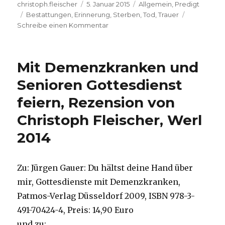
Autor
Veröffentlicht
Kategorien
christoph.fleischer
5. Januar 2015
Allgemein
,
Predigt
Schlagwörter
am
Bestattungen
,
Erinnerung
,
Sterben
,
Tod
,
Trauer
zu
Schreibe einen Kommentar
Kirchliche
Bestattung
ohne
Mit Demenzkranken und
geprägte
gottesdienstliche
Senioren Gottesdienst
Gestalt,
feiern, Rezension von
ein
Beispiel,
Christoph Fleischer, Werl
Emanuel
Behnert,
2014
Lippetal
2015
Zu: Jürgen Gauer: Du hältst deine Hand über
mir, Gottesdienste mit Demenzkranken,
Patmos-Verlag Düsseldorf 2009, ISBN 978-3-
491-70424-4, Preis: 14,90 Euro
und zu: