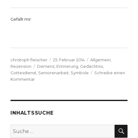
Gefällt mir:
Autor
Veröffentlicht
Kategorien
christoph.fleischer
25. Februar 2014
Allgemein
,
Schlagwörter
am
Rezension
Demenz
,
Erinnerung
,
Gedächtnis
,
Gottesdienst
,
Seniorenarbeit
,
Symbole
Schreibe einen
zu
Kommentar
Mit
Demenzkranken
und
Senioren
Gottesdienst
INHALTSSUCHE
feiern,
Rezension
SU
Suche
von
nach:
Christoph