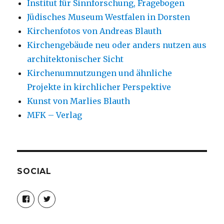
Institut für Sinnforschung, Fragebogen
Jüdisches Museum Westfalen in Dorsten
Kirchenfotos von Andreas Blauth
Kirchengebäude neu oder anders nutzen aus
architektonischer Sicht
Kirchenumnutzungen und ähnliche
Projekte in kirchlicher Perspektive
Kunst von Marlies Blauth
MFK – Verlag
SOCIAL
Profil
Profil
von
von
christoph.fleischer1
ChristophFl
auf
auf