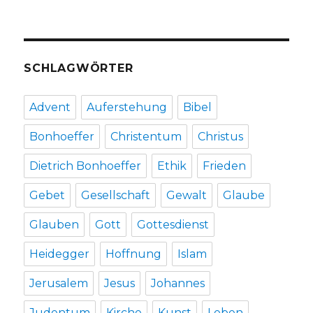
Fleischer,
Werl
2014
SCHLAGWÖRTER
Advent
Auferstehung
Bibel
Bonhoeffer
Christentum
Christus
Dietrich Bonhoeffer
Ethik
Frieden
Gebet
Gesellschaft
Gewalt
Glaube
Glauben
Gott
Gottesdienst
Heidegger
Hoffnung
Islam
Jerusalem
Jesus
Johannes
Judentum
Kirche
Kunst
Leben