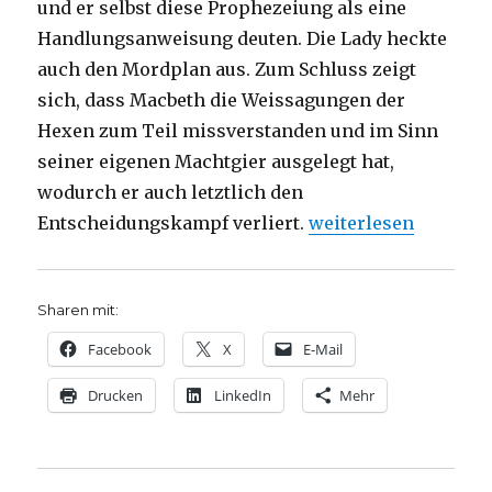
und er selbst diese Prophezeiung als eine
Handlungsanweisung deuten. Die Lady heckte
auch den Mordplan aus. Zum Schluss zeigt
sich, dass Macbeth die Weissagungen der
Hexen zum Teil missverstanden und im Sinn
seiner eigenen Machtgier ausgelegt hat,
wodurch er auch letztlich den
„Macbeth – keine Wil
Entscheidungskampf verliert.
weiterlesen
Sharen mit:
Facebook
X
E-Mail
Drucken
LinkedIn
Mehr