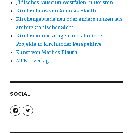
Jüdisches Museum Westfalen in Dorsten
Kirchenfotos von Andreas Blauth
Kirchengebäude neu oder anders nutzen aus
architektonischer Sicht
Kirchenumnutzungen und ähnliche
Projekte in kirchlicher Perspektive
Kunst von Marlies Blauth
MFK – Verlag
SOCIAL
Profil
Profil
von
von
christoph.fleischer1
ChristophFl
auf
auf
Facebook
Twitter
anzeigen
anzeigen