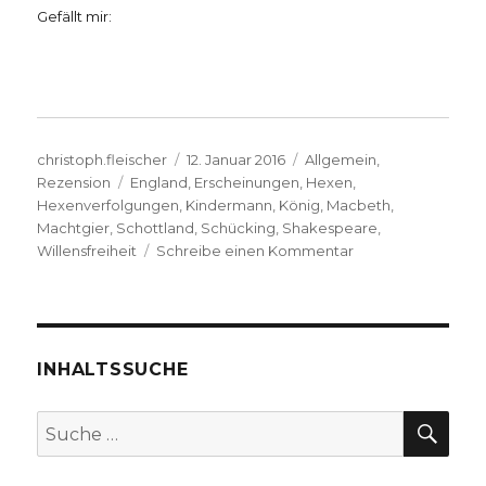
Gefällt mir:
Autor
Veröffentlicht
Kategorien
christoph.fleischer
12. Januar 2016
Allgemein
,
Schlagwörter
am
Rezension
England
,
Erscheinungen
,
Hexen
,
Hexenverfolgungen
,
Kindermann
,
König
,
Macbeth
,
Machtgier
,
Schottland
,
Schücking
,
Shakespeare
,
zu
Willensfreiheit
Schreibe einen Kommentar
Macbeth
–
keine
Willensfreiheit,
oder
INHALTSSUCHE
doch?
Rezension
SU
Suche
von
nach:
Christoph
Fleischer,