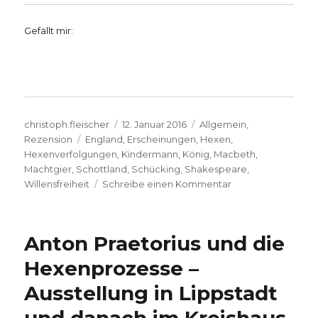
Gefällt mir:
Autor
Veröffentlicht
Kategorien
christoph.fleischer
12. Januar 2016
Allgemein
,
Schlagwörter
am
Rezension
England
,
Erscheinungen
,
Hexen
,
Hexenverfolgungen
,
Kindermann
,
König
,
Macbeth
,
Machtgier
,
Schottland
,
Schücking
,
Shakespeare
,
zu
Willensfreiheit
Schreibe einen Kommentar
Macbeth
–
keine
Anton Praetorius und die
Willensfreiheit,
oder
Hexenprozesse –
doch?
Ausstellung in Lippstadt
Rezension
von
Christoph