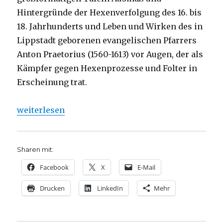
Hintergründe der Hexenverfolgung des 16. bis
18. Jahrhunderts und Leben und Wirken des in
Lippstadt geborenen evangelischen Pfarrers
Anton Praetorius (1560-1613) vor Augen, der als
Kämpfer gegen Hexenprozesse und Folter in
Erscheinung trat.
„Anton Praetorius und die Hexenprozesse – Ausstel
weiterlesen
Sharen mit:
Facebook
X
E-Mail
Drucken
LinkedIn
Mehr