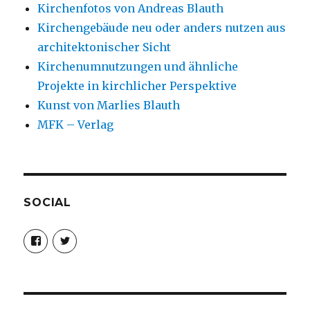
Kirchenfotos von Andreas Blauth
Kirchengebäude neu oder anders nutzen aus
architektonischer Sicht
Kirchenumnutzungen und ähnliche
Projekte in kirchlicher Perspektive
Kunst von Marlies Blauth
MFK – Verlag
SOCIAL
Profil
Profil
von
von
christoph.fleischer1
ChristophFl
auf
auf
Facebook
Twitter
anzeigen
anzeigen