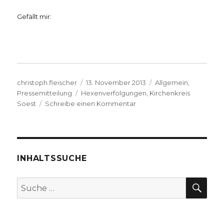
Gefällt mir:
Autor
Veröffentlicht
Kategorien
christoph.fleischer
13. November 2013
Allgemein
,
Schlagwörter
am
Pressemitteilung
Hexenverfolgungen
,
Kirchenkreis
zu
Soest
Schreibe einen Kommentar
Anton
Praetorius
und
die
Hexenprozesse
INHALTSSUCHE
–
Ausstellung
SU
Suche
in
nach:
Lippstadt
und
danach