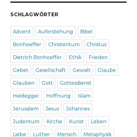
im
Kreishaus
SCHLAGWÖRTER
Soest,
Vortrag
in
Advent
Auferstehung
Bibel
Werl
und
Bonhoeffer
Christentum
Christus
Gedenkgottesdienst
in
Dietrich Bonhoeffer
Ethik
Frieden
Lippstadt
Gebet
Gesellschaft
Gewalt
Glaube
Glauben
Gott
Gottesdienst
Heidegger
Hoffnung
Islam
Jerusalem
Jesus
Johannes
Judentum
Kirche
Kunst
Leben
Liebe
Luther
Mensch
Metaphysik