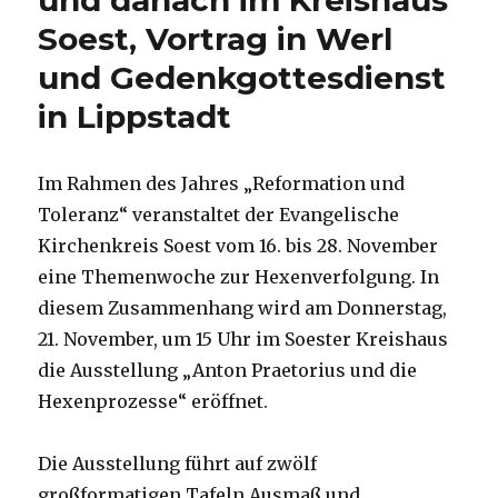
und danach im Kreishaus
Fleischer,
Soest, Vortrag in Werl
Welver
und Gedenkgottesdienst
2016
in Lippstadt
Im Rahmen des Jahres „Reformation und
Toleranz“ veranstaltet der Evangelische
Kirchenkreis Soest vom 16. bis 28. November
eine Themenwoche zur Hexenverfolgung. In
diesem Zusammenhang wird am Donnerstag,
21. November, um 15 Uhr im Soester Kreishaus
die Ausstellung „Anton Praetorius und die
Hexenprozesse“ eröffnet.
Die Ausstellung führt auf zwölf
großformatigen Tafeln Ausmaß und