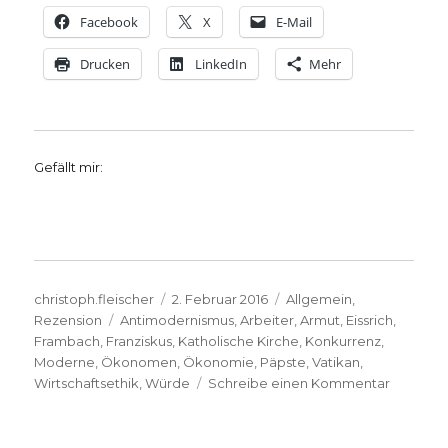
Facebook
X
E-Mail
Drucken
LinkedIn
Mehr
Gefällt mir:
Autor
Veröffentlicht
Kategorien
christoph.fleischer
2. Februar 2016
Allgemein
,
Schlagwörter
am
Rezension
Antimodernismus
,
Arbeiter
,
Armut
,
Eissrich
,
Frambach
,
Franziskus
,
Katholische Kirche
,
Konkurrenz
,
Moderne
,
Ökonomen
,
Ökonomie
,
Päpste
,
Vatikan
,
zu
Wirtschaftsethik
,
Würde
Schreibe einen Kommentar
Vatikani
Wirtschaf
Rezensi