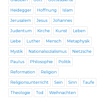
Heidegger
Hoffnung
Islam
Jerusalem
Jesus
Johannes
Judentum
Kirche
Kunst
Leben
Liebe
Luther
Mensch
Metaphysik
Mystik
Nationalsozialismus
Nietzsche
Paulus
Philosophie
Politik
Reformation
Religion
Religionsunterricht
Sein
Sinn
Taufe
Theologie
Tod
Weihnachten