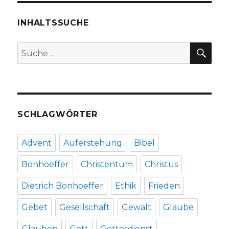
von
Christop
INHALTSSUCHE
Fleischer
Welver
SU
Suche
2016
nach:
SCHLAGWÖRTER
Advent
Auferstehung
Bibel
Bonhoeffer
Christentum
Christus
Dietrich Bonhoeffer
Ethik
Frieden
Gebet
Gesellschaft
Gewalt
Glaube
Glauben
Gott
Gottesdienst