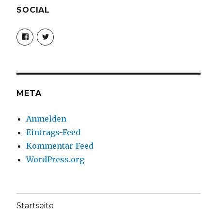
SOCIAL
Profil
Profil
von
von
christoph.fleischer1
ChristophFl
auf
auf
Facebook
Twitter
anzeigen
anzeigen
META
Anmelden
Eintrags-Feed
Kommentar-Feed
WordPress.org
Startseite