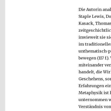
Die Autorin ana
Staple Lewis, D
Kasack, Thomas
zeitgeschichtlic
inwieweit sie s
im traditionell
unthematisch-pa
bewegen (117 f.)
miteinander verb
handelt, die Wi
Geschehens, so
Erfahrungen ein
Metaphysik ist 
unternommen we
Verständnis von