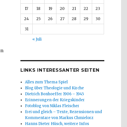
17
18
19
20
21
22
23
24
25
26
27
28
29
30
31
« Juli
on
LINKS INTERESSANTER SEITEN
Alles zum Thema Spiel
Blog über Theologie und Kirche
Dietrich Bonhoeffer 1906 – 1945
Erinnerungen der Kriegskinder
Fotoblog von Niklas Fleischer
frei und gleich – Texte, Rezensionen und
Kommentare von Markus Chmielorz
Hanns Dieter Hüsch, weitere Infos