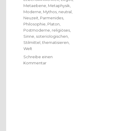
Metaebene
,
Metaphysik
,
Moderne
,
Mythos
,
neutral
,
Neuzeit
,
Parmenides
,
Philosophie
,
Platon
,
Postmoderne
,
religiöses
,
Sinne
,
soteriologischen
,
Stilmittel
,
thematisieren
,
Welt
Schreibe einen
zu
Kommentar
Fragen
nach
Welt-
Anschauung,
Rezension
von
Konrad
Schrieder,
Hamm
2019