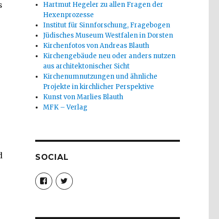
s
Hartmut Hegeler zu allen Fragen der
Hexenprozesse
Institut für Sinnforschung, Fragebogen
Jüdisches Museum Westfalen in Dorsten
Kirchenfotos von Andreas Blauth
Kirchengebäude neu oder anders nutzen
aus architektonischer Sicht
Kirchenumnutzungen und ähnliche
Projekte in kirchlicher Perspektive
Kunst von Marlies Blauth
MFK – Verlag
d
SOCIAL
Profil
Profil
von
von
christoph.fleischer1
ChristophFl
auf
auf
Facebook
Twitter
anzeigen
anzeigen