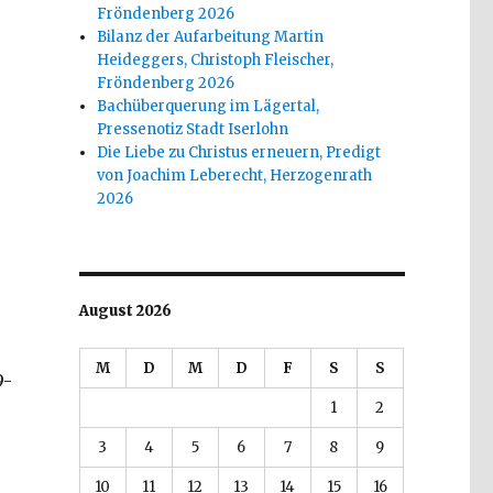
Fröndenberg 2026
Bilanz der Aufarbeitung Martin
Heideggers, Christoph Fleischer,
Fröndenberg 2026
Bachüberquerung im Lägertal,
Pressenotiz Stadt Iserlohn
Die Liebe zu Christus erneuern, Predigt
von Joachim Leberecht, Herzogenrath
2026
August 2026
M
D
M
D
F
S
S
9-
1
2
3
4
5
6
7
8
9
10
11
12
13
14
15
16