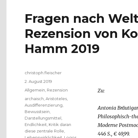
Fragen nach Wel
Rezension von Ko
Hamm 2019
Autor
christoph.fleischer
Veröffentlicht
2. August 2019
am
Kategorien
Allgemein
,
Rezension
Zu:
Schlagwörter
archaisch
,
Aristoteles
,
Ausdifferenzierung
,
Antonia Bräutiga
Bewusstsein
,
Philosophisch-theo
Darstellungsmittel
,
Endlichkeit
,
Kritik daran
Moderne Postmoder
diese zentrale Rolle
,
446 S., € 49,99.
Lebenswirklichkeit
,
Logos
,