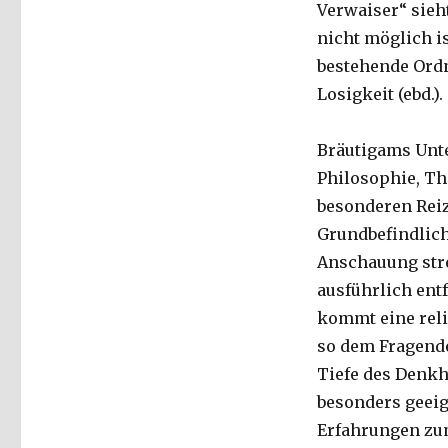
Verwaiser“ sieht
nicht möglich i
bestehende Ordn
Losigkeit (ebd.).
Bräutigams Unte
Philosophie, Th
besonderen Reiz
Grundbefindlich
Anschauung str
ausführlich ent
kommt eine reli
so dem Fragende
Tiefe des Denkh
besonders geei
Erfahrungen zu