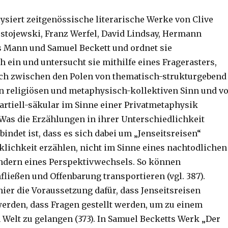
lysiert zeitgenössische literarische Werke von Clive
ostojewski, Franz Werfel, David Lindsay, Hermann
 Mann und Samuel Beckett und ordnet sie
h ein und untersucht sie mithilfe eines Fragerasters,
ich zwischen den Polen von thematisch-strukturgebend
en religiösen und metaphysisch-kollektiven Sinn und v
rtiell-säkular im Sinne einer Privatmetaphysik
. Was die Erzählungen in ihrer Unterschiedlichkeit
indet ist, dass es sich dabei um „Jenseitsreisen“
rklichkeit erzählen, nicht im Sinne eines nachtodlichen
ndern eines Perspektivwechsels. So können
fließen und Offenbarung transportieren (vgl. 387).
hier die Voraussetzung dafür, dass Jenseitsreisen
rden, dass Fragen gestellt werden, um zu einem
 Welt zu gelangen (373). In Samuel Becketts Werk „Der