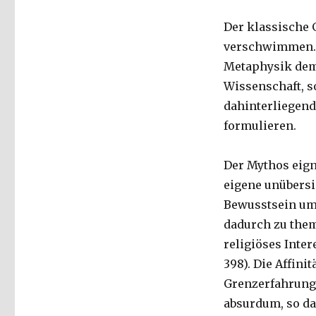
Der klassische 
verschwimmen. I
Metaphysik demn
Wissenschaft, s
dahinterliegend
formulieren.
Der Mythos eigne
eigene unübersi
Bewusstsein um 
dadurch zu thema
religiöses Inte
398). Die Affini
Grenzerfahrunge
absurdum, so da