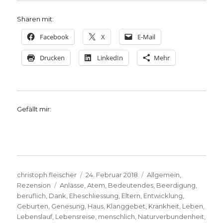
Sharen mit:
Facebook
X
E-Mail
Drucken
LinkedIn
Mehr
Gefällt mir:
Autor
Veröffentlicht
Kategorien
christoph.fleischer
24. Februar 2018
Allgemein
,
Schlagwörter
am
Rezension
Anlässe
,
Atem
,
Bedeutendes
,
Beerdigung
,
beruflich
,
Dank
,
Eheschliessung
,
Eltern
,
Entwicklung
,
Geburten
,
Genesung
,
Haus
,
Klanggebet
,
Krankheit
,
Leben
,
Lebenslauf
,
Lebensreise
,
menschlich
,
Naturverbundenheit
,