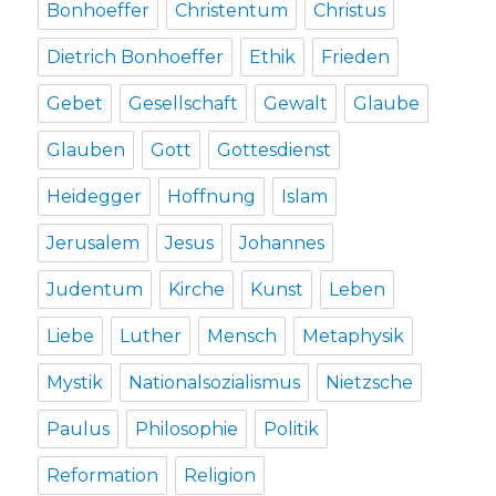
Bonhoeffer
Christentum
Christus
Dietrich Bonhoeffer
Ethik
Frieden
Gebet
Gesellschaft
Gewalt
Glaube
Glauben
Gott
Gottesdienst
Heidegger
Hoffnung
Islam
Jerusalem
Jesus
Johannes
Judentum
Kirche
Kunst
Leben
Liebe
Luther
Mensch
Metaphysik
Mystik
Nationalsozialismus
Nietzsche
Paulus
Philosophie
Politik
Reformation
Religion