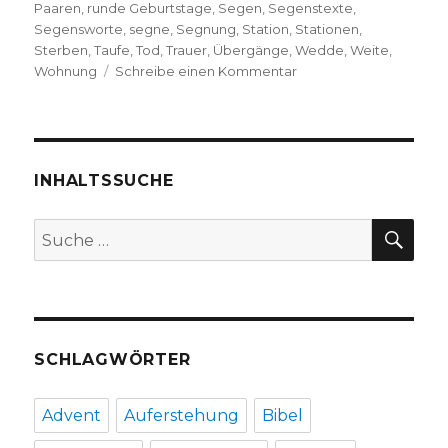
Paaren
,
runde Geburtstage
,
Segen
,
Segenstexte
,
Segensworte
,
segne
,
Segnung
,
Station
,
Stationen
,
Sterben
,
Taufe
,
Tod
,
Trauer
,
Übergänge
,
Wedde
,
Weite
,
zu
Wohnung
Schreibe einen Kommentar
Sei
gesegnet!
Rezension
von
Christoph
INHALTSSUCHE
Fleischer,
Welver
SU
Suche
2018
nach:
SCHLAGWÖRTER
Advent
Auferstehung
Bibel