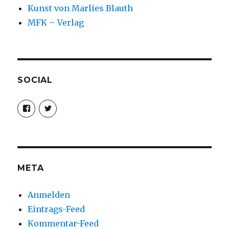
Kunst von Marlies Blauth
MFK – Verlag
SOCIAL
Profil
Profil
von
von
christoph.fleischer1
ChristophFl
auf
auf
Facebook
Twitter
anzeigen
anzeigen
META
Anmelden
Eintrags-Feed
Kommentar-Feed