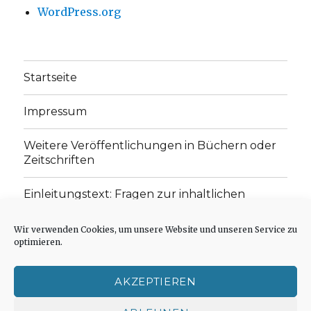
WordPress.org
Startseite
Impressum
Weitere Veröffentlichungen in Büchern oder
Zeitschriften
Einleitungstext: Fragen zur inhaltlichen
Position der Homepage und zum Begriff des
„schwachen Glaubens“
Wir verwenden Cookies, um unsere Website und unseren Service zu
optimieren.
Einladung zur Mitarbeit: Rezensionen,
Aufsätze, Gedichte und Predigten
AKZEPTIEREN
Cookie-Richtlinie (EU)