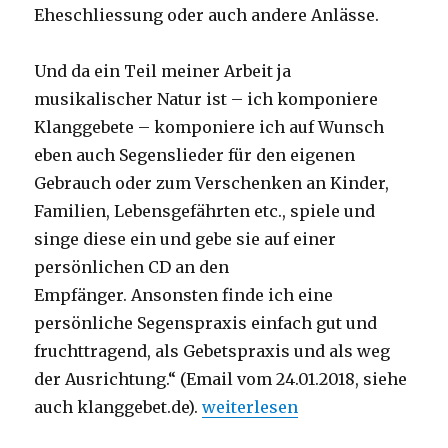
Eheschliessung oder auch andere Anlässe.
Und da ein Teil meiner Arbeit ja
musikalischer Natur ist – ich komponiere
Klanggebete – komponiere ich auf Wunsch
eben auch Segenslieder für den eigenen
Gebrauch oder zum Verschenken an Kinder,
Familien, Lebensgefährten etc., spiele und
singe diese ein und gebe sie auf einer
persönlichen CD an den
Empfänger. Ansonsten finde ich eine
persönliche Segenspraxis einfach gut und
fruchttragend, als Gebetspraxis und als weg
der Ausrichtung.“ (Email vom 24.01.2018, siehe
„Sei gesegnet! Rezension von 
auch klanggebet.de).
weiterlesen