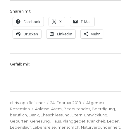
Sharen mit:
Facebook
X
E-Mail
Drucken
LinkedIn
Mehr
Gefällt mir:
Autor
Veröffentlicht
Kategorien
christoph.fleischer
24. Februar 2018
Allgemein
,
Schlagwörter
am
Rezension
Anlässe
,
Atem
,
Bedeutendes
,
Beerdigung
,
beruflich
,
Dank
,
Eheschliessung
,
Eltern
,
Entwicklung
,
Geburten
,
Genesung
,
Haus
,
Klanggebet
,
Krankheit
,
Leben
,
Lebenslauf
,
Lebensreise
,
menschlich
,
Naturverbundenheit
,