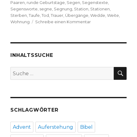
Paaren
,
runde Geburtstage
,
Segen
,
Segenstexte
,
Segensworte
,
segne
,
Segnung
,
Station
,
Stationen
,
Sterben
,
Taufe
,
Tod
,
Trauer
,
Übergänge
,
Wedde
,
Weite
,
zu
Wohnung
Schreibe einen Kommentar
Sei
gesegnet!
Rezension
von
Christoph
INHALTSSUCHE
Fleischer,
Welver
SU
Suche
2018
nach:
SCHLAGWÖRTER
Advent
Auferstehung
Bibel