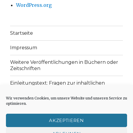
WordPress.org
Startseite
Impressum
Weitere Veröffentlichungen in Büchern oder
Zeitschriften
Einleitungstext: Fragen zur inhaltlichen
Position der Homepage und zum Begriff des
„schwachen Glaubens“
Wir verwenden Cookies, um unsere Website und unseren Service zu
optimieren.
Einladung zur Mitarbeit: Rezensionen,
Aufsätze, Gedichte und Predigten
AKZEPTIEREN
Cookie-Richtlinie (EU)