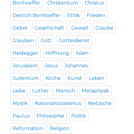
Bonhoeffer
Christentum
Christus
Dietrich Bonhoeffer
Ethik
Frieden
Gebet
Gesellschaft
Gewalt
Glaube
Glauben
Gott
Gottesdienst
Heidegger
Hoffnung
Islam
Jerusalem
Jesus
Johannes
Judentum
Kirche
Kunst
Leben
Liebe
Luther
Mensch
Metaphysik
Mystik
Nationalsozialismus
Nietzsche
Paulus
Philosophie
Politik
Reformation
Religion