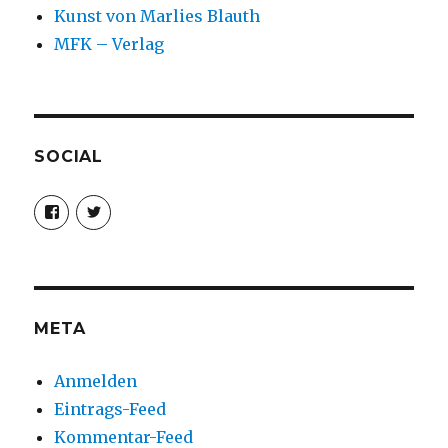
Kunst von Marlies Blauth
MFK – Verlag
SOCIAL
Profil
Profil
von
von
christoph.fleischer1
ChristophFl
auf
auf
Facebook
Twitter
anzeigen
anzeigen
META
Anmelden
Eintrags-Feed
Kommentar-Feed