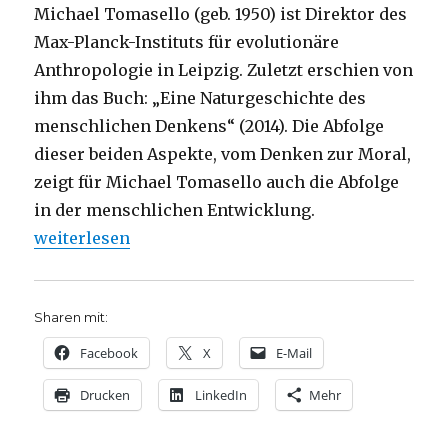
Michael Tomasello (geb. 1950) ist Direktor des
Max-Planck-Instituts für evolutionäre
Anthropologie in Leipzig. Zuletzt erschien von
ihm das Buch: „Eine Naturgeschichte des
menschlichen Denkens“ (2014). Die Abfolge
dieser beiden Aspekte, vom Denken zur Moral,
zeigt für Michael Tomasello auch die Abfolge
in der menschlichen Entwicklung.
„Von Natur aus gut, Rezension von Christoph Fleisc
weiterlesen
Sharen mit:
Facebook
X
E-Mail
Drucken
LinkedIn
Mehr