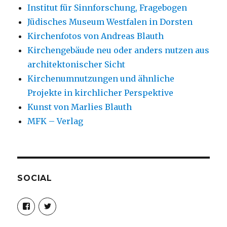
Institut für Sinnforschung, Fragebogen
Jüdisches Museum Westfalen in Dorsten
Kirchenfotos von Andreas Blauth
Kirchengebäude neu oder anders nutzen aus
architektonischer Sicht
Kirchenumnutzungen und ähnliche
Projekte in kirchlicher Perspektive
Kunst von Marlies Blauth
MFK – Verlag
SOCIAL
Profil
Profil
von
von
christoph.fleischer1
ChristophFl
auf
auf