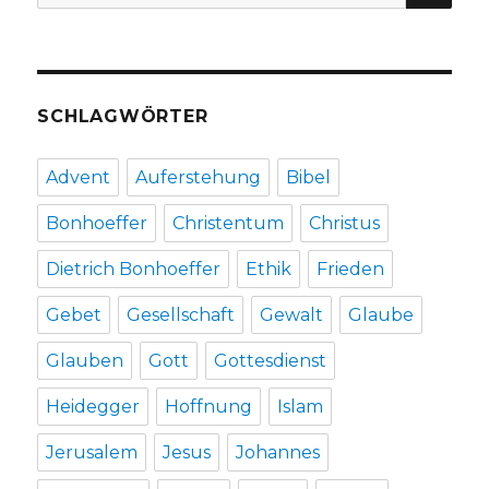
nach:
Welver
2017
SCHLAGWÖRTER
Advent
Auferstehung
Bibel
Bonhoeffer
Christentum
Christus
Dietrich Bonhoeffer
Ethik
Frieden
Gebet
Gesellschaft
Gewalt
Glaube
Glauben
Gott
Gottesdienst
Heidegger
Hoffnung
Islam
Jerusalem
Jesus
Johannes