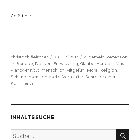
Gefällt mir:
Autor
Veröffentlicht
Kategorien
christoph.fleischer
30. Juni 2017
Allgemein
,
Rezension
Schlagwörter
am
Bonobo
,
Denken
,
Entwicklung
,
Glaube
,
Handeln
,
Max-
Planck-Institut
,
menschlich
,
Mitgefühl
,
Moral
,
Religion
,
Schimpansen
,
tomasello
,
Vernunft
Schreibe einen
zu
Kommentar
Von
Natur
aus
gut,
Rezension
INHALTSSUCHE
von
Christoph
SU
Suche
Fleischer,