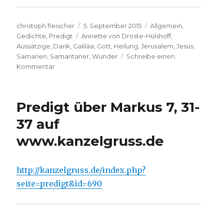
Autor
Veröffentlicht
Kategorien
christoph.fleischer
5. September 2015
Allgemein
,
Schlagwörter
am
Gedichte
,
Predigt
Annette von Droste-Hülshoff
,
Aussätzige
,
Dank
,
Galiläa
,
Gott
,
Heilung
,
Jerusalem
,
Jesus
,
Samarien
,
Samaritaner
,
Wunder
Schreibe einen
zu
Kommentar
Predigt
über
Lukas
Predigt über Markus 7, 31-
17,
11
37 auf
–
www.kanzelgruss.de
19
mit
einem
Gedicht
http://kanzelgruss.de/index.php?
von
seite=predigt&id=690
Annette
von
Droste-