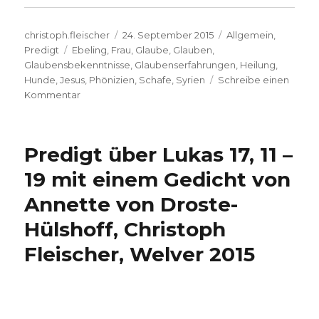
Autor
Veröffentlicht
Kategorien
christoph.fleischer
24. September 2015
Allgemein
,
Schlagwörter
am
Predigt
Ebeling
,
Frau
,
Glaube
,
Glauben
,
Glaubensbekenntnisse
,
Glaubenserfahrungen
,
Heilung
,
Hunde
,
Jesus
,
Phönizien
,
Schafe
,
Syrien
Schreibe einen
zu
Kommentar
Predigt
über
Matthäus
Predigt über Lukas 17, 11 –
15,
21-
19 mit einem Gedicht von
28,
Annette von Droste-
Christoph
Fleischer,
Hülshoff, Christoph
Welver
2015
Fleischer, Welver 2015