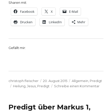
Hülshoff,
Sharen mit:
Christoph
Facebook
Fleischer,
X
E-Mail
Welver
Drucken
2015
LinkedIn
Mehr
Gefällt mir:
Autor
Veröffentlicht
Kategorien
christoph.fleischer
20. August 2015
Allgemein
,
Predigt
Schlagwörter
am
zu
Heilung
,
Jesus
,
Predigt
Schreibe einen Kommentar
Predigt
über
Markus
Predigt über Markus 1,
7,
31-