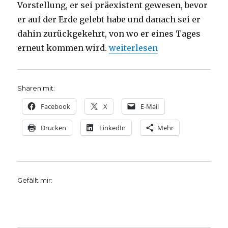
Vorstellung, er sei präexistent gewesen, bevor
er auf der Erde gelebt habe und danach sei er
dahin zurückgekehrt, von wo er eines Tages
„Sieben Kurzbesprechungen k
erneut kommen wird.
weiterlesen
Sharen mit:
Facebook
X
E-Mail
Drucken
LinkedIn
Mehr
Gefällt mir: