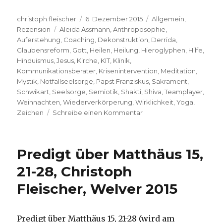
Autor
Veröffentlicht
Kategorien
christoph.fleischer
6. Dezember 2015
Allgemein
,
Schlagwörter
am
Rezension
Aleida Assmann
,
Anthroposophie
,
Auferstehung
,
Coaching
,
Dekonstruktion
,
Derrida
,
Glaubensreform
,
Gott
,
Heilen
,
Heilung
,
Hieroglyphen
,
Hilfe
,
Hinduismus
,
Jesus
,
Kirche
,
KIT
,
Klinik
,
Kommunikationsberater
,
Krisenintervention
,
Meditation
,
Mystik
,
Notfallseelsorge
,
Papst Franziskus
,
Sakrament
,
Schwikart
,
Seelsorge
,
Semiotik
,
Shakti
,
Shiva
,
Teamplayer
,
Weihnachten
,
Wiederverkörperung
,
Wirklichkeit
,
Yoga
,
zu
Zeichen
Schreibe einen Kommentar
Sieben
Kurzbesprechungen
kurz
Predigt über Matthäus 15,
vor
Weihnachten,
21-28, Christoph
Christoph
Fleischer, Welver 2015
Fleischer,
Welver
2015
Predigt über Matthäus 15, 21-28 (wird am