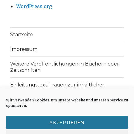
WordPress.org
Startseite
Impressum
Weitere Veröffentlichungen in Büchern oder
Zeitschriften
Einleitungstext: Fragen zur inhaltlichen
Position der Homepage und zum Begriff des
„schwachen Glaubens“
Wir verwenden Cookies, um unsere Website und unseren Service zu
optimieren.
Einladung zur Mitarbeit: Rezensionen,
Aufsätze, Gedichte und Predigten
AKZEPTIEREN
Cookie-Richtlinie (EU)