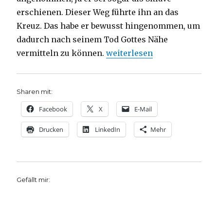
erschienen. Dieser Weg führte ihn an das
Kreuz. Das habe er bewusst hingenommen, um
dadurch nach seinem Tod Gottes Nähe
„Predigt über Lukas 17, 11 –
vermitteln zu können.
weiterlesen
Sharen mit:
Facebook
X
E-Mail
Drucken
LinkedIn
Mehr
Gefällt mir: