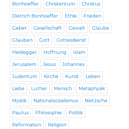
Bonhoeffer
Christentum
Christus
Dietrich Bonhoeffer
Ethik
Frieden
Gebet
Gesellschaft
Gewalt
Glaube
Glauben
Gott
Gottesdienst
Heidegger
Hoffnung
Islam
Jerusalem
Jesus
Johannes
Judentum
Kirche
Kunst
Leben
Liebe
Luther
Mensch
Metaphysik
Mystik
Nationalsozialismus
Nietzsche
Paulus
Philosophie
Politik
Reformation
Religion