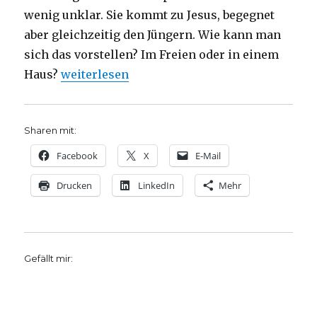
wenig unklar. Sie kommt zu Jesus, begegnet
aber gleichzeitig den Jüngern. Wie kann man
sich das vorstellen? Im Freien oder in einem
„Predigt über Matthäus 15, 21-28, Christoph F
Haus?
weiterlesen
Sharen mit:
Facebook
X
E-Mail
Drucken
LinkedIn
Mehr
Gefällt mir: