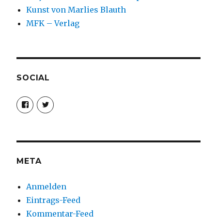
Kunst von Marlies Blauth
MFK – Verlag
SOCIAL
Profil
Profil
von
von
christoph.fleischer1
ChristophFl
auf
auf
Facebook
Twitter
anzeigen
anzeigen
META
Anmelden
Eintrags-Feed
Kommentar-Feed