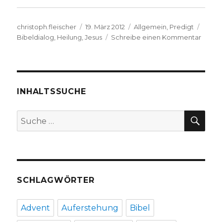
Autor
Veröffentlicht
Kategorien
Schla
christoph.fleischer
19. März 2012
Allgemein
,
Predigt
am
zu
Bibeldialog
,
Heilung
,
Jesus
Schreibe einen Kommentar
Predig
über
Marku
1,
40-
INHALTSSUCHE
45,
Christ
SU
Suche
Fleisc
nach:
Werl
2011
SCHLAGWÖRTER
Advent
Auferstehung
Bibel