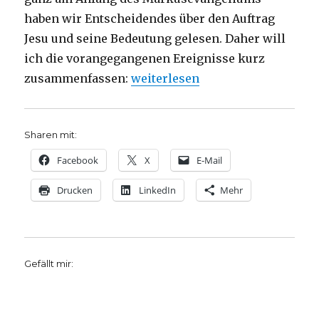
haben wir Entscheidendes über den Auftrag
Jesu und seine Bedeutung gelesen. Daher will
ich die vorangegangenen Ereignisse kurz
„Predigt über Markus 1, 40-45, Ch
zusammenfassen:
weiterlesen
Sharen mit:
Facebook
X
E-Mail
Drucken
LinkedIn
Mehr
Gefällt mir: