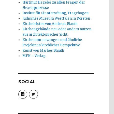
Hartmut Hegeler zu allen Fragen der
Hexenprozesse
Institut für Sinnforschung, Fragebogen
Jüdisches Museum Westfalen in Dorsten
Kirchenfotos von Andreas Blauth
Kirchengebäude neu oder anders nutzen
aus architektonischer Sicht
Kirchenumnutzungen und ähnliche
Projekte in kirchlicher Perspektive
Kunst von Marlies Blauth
MFK – Verlag
SOCIAL
Profil
Profil
von
von
christoph.fleischer1
ChristophFl
auf
auf
Facebook
Twitter
anzeigen
anzeigen