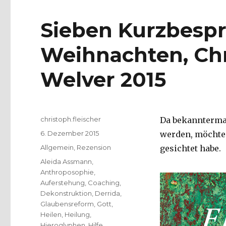
Sieben Kurzbesp
Weihnachten, Chr
Welver 2015
Autor
christoph.fleischer
Da bekanntermaß
Veröffentlicht
6. Dezember 2015
werden, möchte 
am
Kategorien
Allgemein
,
Rezension
gesichtet habe.
Schlagwörter
Aleida Assmann
,
Anthroposophie
,
Auferstehung
,
Coaching
,
Dekonstruktion
,
Derrida
,
Glaubensreform
,
Gott
,
Heilen
,
Heilung
,
Hieroglyphen
,
Hilfe
,