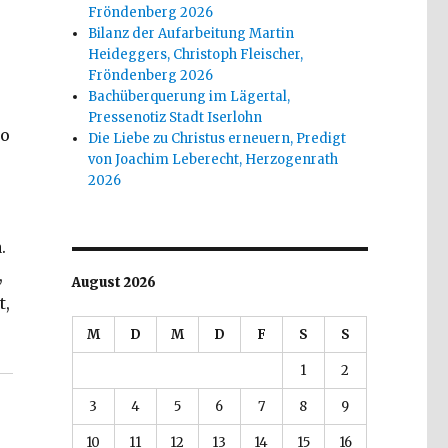
Fröndenberg 2026
Bilanz der Aufarbeitung Martin
Heideggers, Christoph Fleischer,
Fröndenberg 2026
Bachüberquerung im Lägertal,
Pressenotiz Stadt Iserlohn
So
Die Liebe zu Christus erneuern, Predigt
von Joachim Leberecht, Herzogenrath
2026
.
,
August 2026
t,
 kurz vor Weihnachten, Christoph Fleischer, Welver 2
M
D
M
D
F
S
S
1
2
3
4
5
6
7
8
9
10
11
12
13
14
15
16