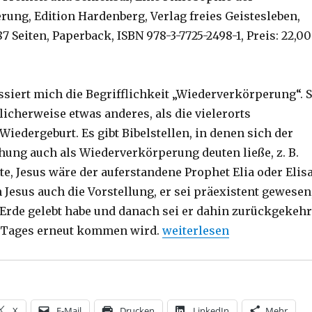
ung, Edition Hardenberg, Verlag freies Geistesleben,
87 Seiten, Paperback, ISBN 978-3-7725-2498-1, Preis: 22,00
ssiert mich die Begrifflichkeit „Wiederverkörperung“. 
licherweise etwas anderes, als die vielerorts
iedergeburt. Es gibt Bibelstellen, in denen sich der
ehung auch als Wiederverkörperung deuten ließe, z. B.
, Jesus wäre der auferstandene Prophet Elia oder Elisa
 Jesus auch die Vorstellung, er sei präexistent gewesen
 Erde gelebt habe und danach sei er dahin zurückgekehr
„Sieben Kurzbesprechungen
s Tages erneut kommen wird.
weiterlesen
X
E-Mail
Drucken
LinkedIn
Mehr