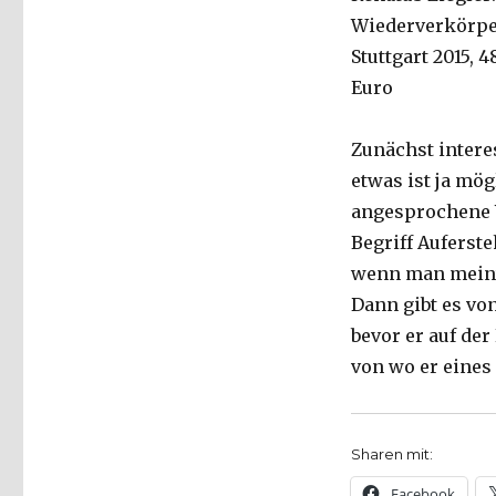
Wiederverkörper
Stuttgart 2015, 4
Euro
Zunächst intere
etwas ist ja mög
angesprochene W
Begriff Auferst
wenn man meinte
Dann gibt es von
bevor er auf der
von wo er eine
Sharen mit:
Facebook