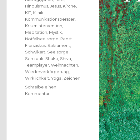
Hinduismus
,
Jesus
,
Kirche
,
KIT
,
Klinik
,
Kommunikationsberater
,
Krisenintervention
,
Meditation
,
Mystik
,
Notfallseelsorge
,
Papst
Franziskus
,
Sakrament
,
Schwikart
,
Seelsorge
,
Semiotik
,
Shakti
,
Shiva
,
Teamplayer
,
Weihnachten
,
Wiederverkörperung
,
Wirklichkeit
,
Yoga
,
Zeichen
Schreibe einen
zu
Kommentar
Sieben
Kurzbesprechungen
kurz
vor
Weihnachten,
Christoph
Fleischer,