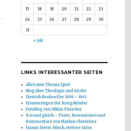
17
18
19
20
21
22
23
24
25
26
27
28
29
30
31
« Juli
LINKS INTERESSANTER SEITEN
Alles zum Thema Spiel
Blog über Theologie und Kirche
Dietrich Bonhoeffer 1906 – 1945
Erinnerungen der Kriegskinder
Fotoblog von Niklas Fleischer
frei und gleich – Texte, Rezensionen und
Kommentare von Markus Chmielorz
Hanns Dieter Hüsch, weitere Infos