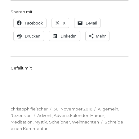
Sharen mit:
Facebook
X
E-Mail
Drucken
LinkedIn
Mehr
Gefällt mir:
Autor
Veröffentlicht
Kategorien
christoph.fleischer
30. November 2016
Allgemein
,
Schlagwörter
am
Rezension
Advent
,
Adventskalender
,
Humor
,
Meditation
,
Mystik
,
Scheibner
,
Weihnachten
Schreibe
zu
einen Kommentar
Advent