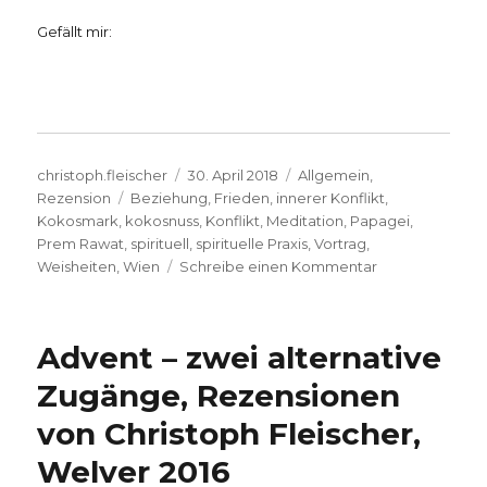
Gefällt mir:
Autor
Veröffentlicht
Kategorien
christoph.fleischer
30. April 2018
Allgemein
,
Schlagwörter
am
Rezension
Beziehung
,
Frieden
,
innerer Konflikt
,
Kokosmark
,
kokosnuss
,
Konflikt
,
Meditation
,
Papagei
,
Prem Rawat
,
spirituell
,
spirituelle Praxis
,
Vortrag
,
zu
Weisheiten
,
Wien
Schreibe einen Kommentar
Friedensbotsch
von
Prem
Advent – zwei alternative
Rawat,
Rezension
Zugänge, Rezensionen
von
von Christoph Fleischer,
Christoph
Fleischer,
Welver 2016
Welver