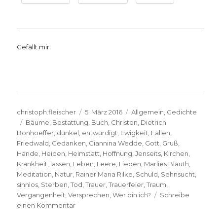
Gefällt mir:
Autor
Veröffentlicht
Kategorien
christoph.fleischer
5. März 2016
Allgemein
,
Gedichte
Schlagwörter
am
Bäume
,
Bestattung
,
Buch
,
Christen
,
Dietrich
Bonhoeffer
,
dunkel
,
entwürdigt
,
Ewigkeit
,
Fallen
,
Friedwald
,
Gedanken
,
Giannina Wedde
,
Gott
,
Gruß
,
Hände
,
Heiden
,
Heimstatt
,
Hoffnung
,
Jenseits
,
Kirchen
,
Krankheit
,
lassen
,
Leben
,
Leere
,
Lieben
,
Marlies Blauth
,
Meditation
,
Natur
,
Rainer Maria Rilke
,
Schuld
,
Sehnsucht
,
sinnlos
,
Sterben
,
Tod
,
Trauer
,
Trauerfeier
,
Traum
,
Vergangenheit
,
Versprechen
,
Wer bin ich?
Schreibe
zu
einen Kommentar
Trauer,