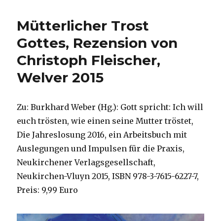
illustrierte
Gedichtauswahl
Mütterlicher Trost
für
Bestattungsfeiern,
Gottes, Rezension von
herausgegeben
Christoph Fleischer,
von
Christoph
Welver 2015
Fleischer,
Welver
2016
Zu: Burkhard Weber (Hg.): Gott spricht: Ich will
euch trösten, wie einen seine Mutter tröstet,
Die Jahreslosung 2016, ein Arbeitsbuch mit
Auslegungen und Impulsen für die Praxis,
Neukirchener Verlagsgesellschaft,
Neukirchen-Vluyn 2015, ISBN 978-3-7615-6227-7,
Preis: 9,99 Euro