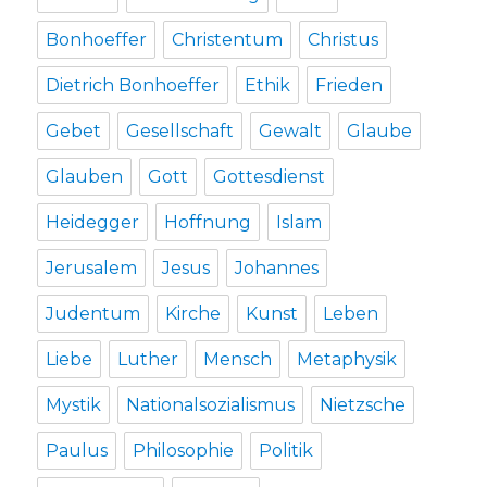
Bonhoeffer
Christentum
Christus
Dietrich Bonhoeffer
Ethik
Frieden
Gebet
Gesellschaft
Gewalt
Glaube
Glauben
Gott
Gottesdienst
Heidegger
Hoffnung
Islam
Jerusalem
Jesus
Johannes
Judentum
Kirche
Kunst
Leben
Liebe
Luther
Mensch
Metaphysik
Mystik
Nationalsozialismus
Nietzsche
Paulus
Philosophie
Politik