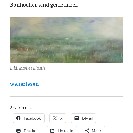
Bonhoeffer sind gemeinfrei.
Bild: Marlies Blauth
„Trauer, illustrierte Gedichtauswahl für Bestattun
weiterlesen
Sharen mit:
Facebook
X
E-Mail
Drucken
LinkedIn
Mehr