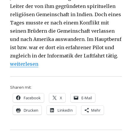
Leiter der von ihm gegründeten spirituellen
religiösen Gemeinschaft in Indien. Doch eines
Tages musste er nach einem Konflikt mit
seinen Brüdern die Gemeinschaft verlassen
und nach Amerika auswandern. Im Hauptberuf
ist bzw. war er dort ein erfahrener Pilot und
zugleich in der Informatik der Luftfahrt tätig.
„Friedensbotschaft von Prem Rawat, Rezension von
weiterlesen
Sharen mit:
Facebook
X
E-Mail
Drucken
LinkedIn
Mehr