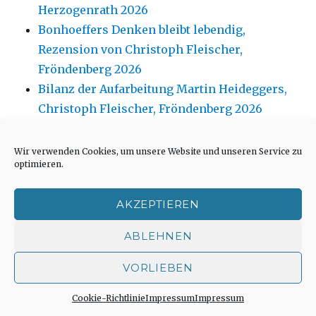
Herzogenrath 2026
Bonhoeffers Denken bleibt lebendig,
Rezension von Christoph Fleischer,
Fröndenberg 2026
Bilanz der Aufarbeitung Martin Heideggers,
Christoph Fleischer, Fröndenberg 2026
Bachüberquerung im Lägertal, Pressenotiz
Stadt Iserlohn
Wir verwenden Cookies, um unsere Website und unseren Service zu
optimieren.
Die Liebe zu Christus erneuern, Predigt von
Joachim Leberecht, Herzogenrath 2026
AKZEPTIEREN
ABLEHNEN
VORLIEBEN
August 2026
Cookie-Richtlinie
Impressum
Impressum
M
D
M
D
F
S
S