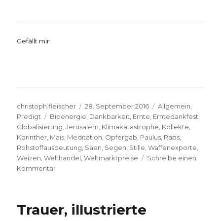
Gefällt mir:
Autor
Veröffentlicht
Kategorien
christoph.fleischer
28. September 2016
Allgemein
,
Schlagwörter
am
Predigt
Bioenergie
,
Dankbarkeit
,
Ernte
,
Erntedankfest
,
Globalisierung
,
Jerusalem
,
Klimakatastrophe
,
Kollekte
,
Korinther
,
Mais
,
Meditation
,
Opfergab
,
Paulus
,
Raps
,
Rohstoffausbeutung
,
Säen
,
Segen
,
Stille
,
Waffenexporte
,
Weizen
,
Welthandel
,
Weltmarktpreise
Schreibe einen
zu
Kommentar
Predigt
Erntedankfest
2016,
Trauer, illustrierte
Christoph
Fleischer,Welver