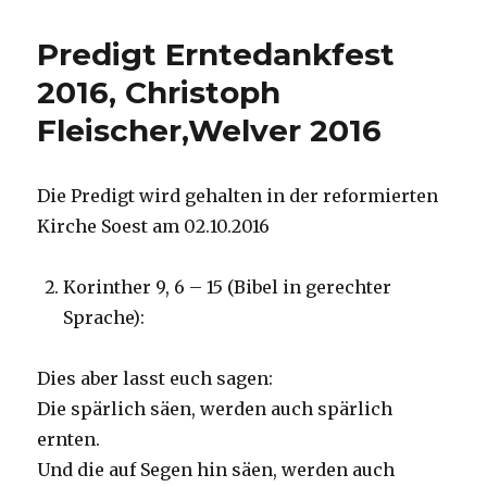
–
zwei
Predigt Erntedankfest
alternative
Zugänge,
2016, Christoph
Rezensionen
Fleischer,Welver 2016
von
Christoph
Fleischer,
Welver
Die Predigt wird gehalten in der reformierten
2016
Kirche Soest am 02.10.2016
Korinther 9, 6 – 15 (Bibel in gerechter
Sprache):
Dies aber lasst euch sagen:
Die spärlich säen, werden auch spärlich
ernten.
Und die auf Segen hin säen, werden auch