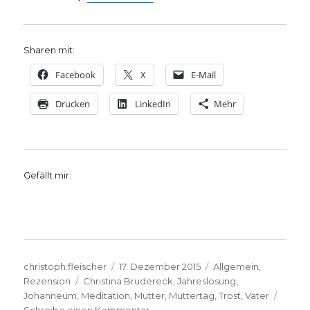
Sharen mit:
Facebook
X
E-Mail
Drucken
LinkedIn
Mehr
Gefällt mir:
Autor
Veröffentlicht
Kategorien
christoph.fleischer
17. Dezember 2015
Allgemein
,
Schlagwörter
am
Rezension
Christina Brudereck
,
Jahreslosung
,
Johanneum
,
Meditation
,
Mutter
,
Muttertag
,
Trost
,
Vater
zu
Schreibe einen Kommentar