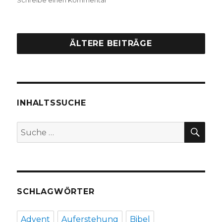
Mütterlicher
Trost
Gottes,
Rezension
ÄLTERE BEITRÄGE
von
Christoph
Fleischer,
Welver
2015
INHALTSSUCHE
SU
Suche
nach:
SCHLAGWÖRTER
Advent
Auferstehung
Bibel