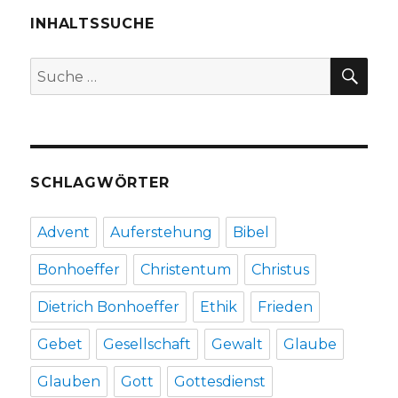
Fragen,
Gerhard
INHALTSSUCHE
Kracht,
Recklinghausen
SU
Suche
2012
nach:
SCHLAGWÖRTER
Advent
Auferstehung
Bibel
Bonhoeffer
Christentum
Christus
Dietrich Bonhoeffer
Ethik
Frieden
Gebet
Gesellschaft
Gewalt
Glaube
Glauben
Gott
Gottesdienst