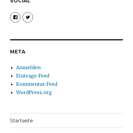
SOCIAL
Profil
Profil
von
von
christoph.fleischer1
ChristophFl
auf
auf
Facebook
Twitter
anzeigen
anzeigen
META
Anmelden
Eintrags-Feed
Kommentar-Feed
WordPress.org
Startseite