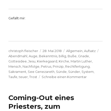
Gefällt mir:
Autor
Veröffentlicht
Kategorien
Schlag
christoph.fleischer
28. Mai 2018
Allgemein
,
Aufsatz
am
Abendmahl
,
Auge
,
Bekenntnis
,
billig
,
Buße
,
Gnade
,
Gottesidee
,
Jesu
,
Kierkegaard
,
Kirche
,
Martin Luther
,
Mensch
,
Nachfolge
,
Petrus
,
Prinzip
,
Rechtfertigung
,
Sakrament
,
See Genezareth
,
Sünde
,
Sünder
,
System
,
zu
Taufe
,
teuer
,
Trost
Schreibe einen Kommentar
„Die
teure
Gnade“,
Coming-Out eines
Dietrich
Bonhoeffer
Priesters, zum
(Reprint),