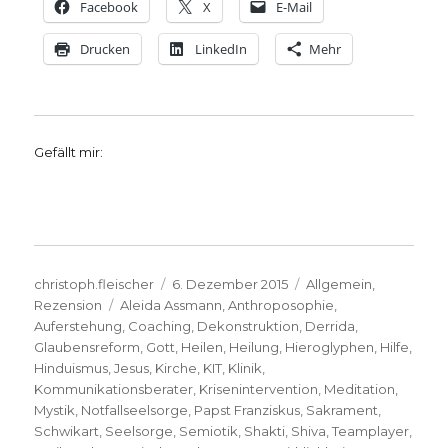
Facebook
X
E-Mail
Drucken
LinkedIn
Mehr
Gefällt mir:
Autor
Veröffentlicht
Kategorien
christoph.fleischer
6. Dezember 2015
Allgemein
,
Schlagwörter
am
Rezension
Aleida Assmann
,
Anthroposophie
,
Auferstehung
,
Coaching
,
Dekonstruktion
,
Derrida
,
Glaubensreform
,
Gott
,
Heilen
,
Heilung
,
Hieroglyphen
,
Hilfe
,
Hinduismus
,
Jesus
,
Kirche
,
KIT
,
Klinik
,
Kommunikationsberater
,
Krisenintervention
,
Meditation
,
Mystik
,
Notfallseelsorge
,
Papst Franziskus
,
Sakrament
,
Schwikart
,
Seelsorge
,
Semiotik
,
Shakti
,
Shiva
,
Teamplayer
,