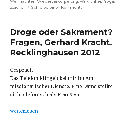
Weihnachten
,
Wiederverkörperung
,
Wirklichkeit
,
Yoga
,
zu
Zeichen
Schreibe einen Kommentar
Sieben
Kurzbesprechungen
kurz
Droge oder Sakrament?
vor
Weihnachten,
Fragen, Gerhard Kracht,
Christoph
Recklinghausen 2012
Fleischer,
Welver
2015
Gespräch
Das Telefon klingelt bei mir im Amt
missionarischer Dienste. Eine Dame stellte
sich telefonisch als Frau X vor.
„Droge oder Sakrament? Fragen, Gerhard Kracht, R
weiterlesen