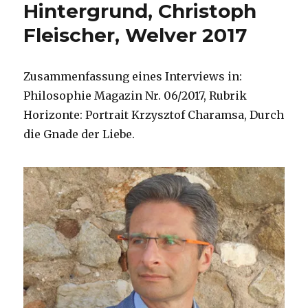
Hintergrund, Christoph
hrsg.
von
Fleischer, Welver 2017
Christoph
Fleischer,
Welver
Zusammenfassung eines Interviews in:
2017
Philosophie Magazin Nr. 06/2017, Rubrik
Horizonte: Portrait Krzysztof Charamsa, Durch
die Gnade der Liebe.