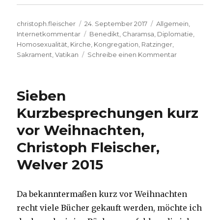
Autor
Veröffentlicht
Kategorien
christoph.fleischer
24. September 2017
Allgemein
,
am
Schlagwörter
Internetkommentar
Benedikt
,
Charamsa
,
Diplomatie
,
Homosexualität
,
Kirche
,
Kongregation
,
Ratzinger
,
zu
Sakrament
,
Vatikan
Schreibe einen Kommentar
Coming-
Out
eines
Sieben
Priesters,
zum
Kurzbesprechungen kurz
Hintergrund,
vor Weihnachten,
Christoph
Fleischer,
Christoph Fleischer,
Welver
2017
Welver 2015
Da bekanntermaßen kurz vor Weihnachten
recht viele Bücher gekauft werden, möchte ich