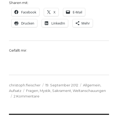
Sharen mit:
Facebook
X
E-Mail
Drucken
LinkedIn
Mehr
Gefällt mir:
Autor
Veröffentlicht
Kategorien
christoph.fleischer
19. September 2012
Allgemein
,
Schlagwörter
am
Aufsatz
Fragen
,
Mystik
,
Sakrament
,
Weltanschauungen
zu
2 Kommentare
Droge
oder
Sakrament?