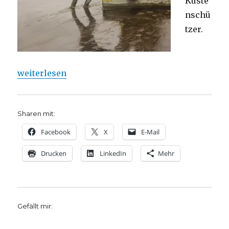
Küste
nschü
tzer.
„Ausstellung zu den „ZwischenWelten“ des Herman
weiterlesen
Sharen mit:
Facebook
X
E-Mail
Drucken
LinkedIn
Mehr
Gefällt mir: