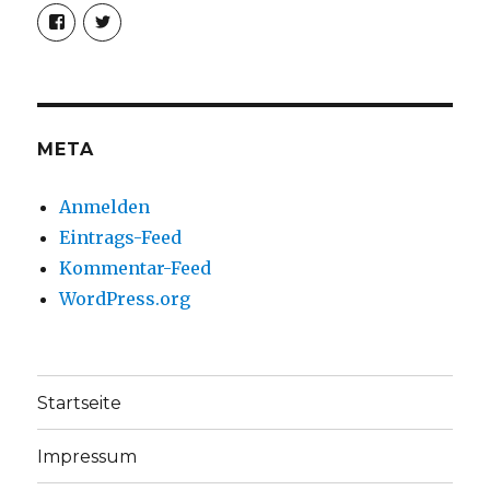
Profil
Profil
von
von
christoph.fleischer1
ChristophFl
auf
auf
Facebook
Twitter
anzeigen
anzeigen
META
Anmelden
Eintrags-Feed
Kommentar-Feed
WordPress.org
Startseite
Impressum