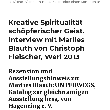
Schlagwörter
am
zu
Kirche
,
Kirchraum
,
Kunst
Schreibe einen Kommentar
„Kuns
in
der
Kreative Spiritualität –
Apsis“
–
schöpferischer Geist.
Ein
Interview mit Marlies
paar
Geda
Blauth von Christoph
nach
zehn
Fleischer, Werl 2013
Jahre
Kunst
im
Rezension und
Kirch
Ausstellungshinweis zu:
Marlie
Marlies Blauth: UNTERWEGS,
Blauth
Meer
Katalog zur gleichnamigen
2013
Ausstellung hrsg. von
Hagenring e. V.