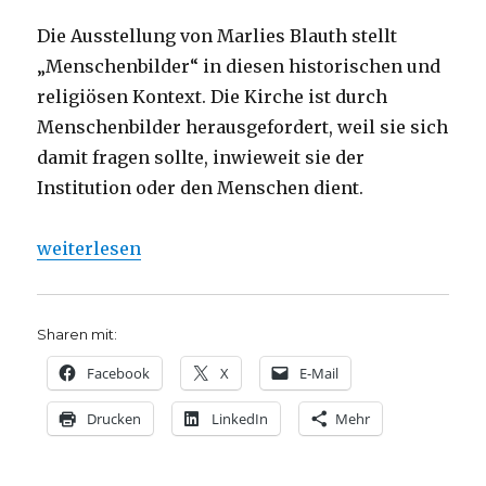
Die Ausstellung von Marlies Blauth stellt
„Menschenbilder“ in diesen historischen und
religiösen Kontext. Die Kirche ist durch
Menschenbilder herausgefordert, weil sie sich
damit fragen sollte, inwieweit sie der
Institution oder den Menschen dient.
„Kreative Spiritualität – schöpferischer Geist. Int
weiterlesen
Sharen mit:
Facebook
X
E-Mail
Drucken
LinkedIn
Mehr