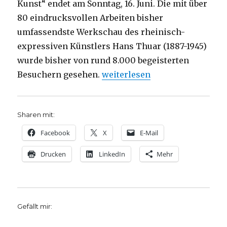
Kunst“ endet am Sonntag, 16. Juni. Die mit über
80 eindrucksvollen Arbeiten bisher
umfassendste Werkschau des rheinisch-
expressiven Künstlers Hans Thuar (1887-1945)
wurde bisher von rund 8.000 begeisterten
„Opherdicker Ausstellung end
Besuchern gesehen.
weiterlesen
Sharen mit:
Facebook
X
E-Mail
Drucken
LinkedIn
Mehr
Gefällt mir: