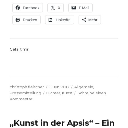
Facebook
X
E-Mail
Drucken
LinkedIn
Mehr
Gefällt mir:
Autor
Veröffentlicht
Kategorien
christoph.fleischer
11. Juni 2013
Allgemein
,
Schlagwörter
am
Pressemitteilung
Dichter
,
Kunst
Schreibe einen
zu
Kommentar
Ausstellung
„DichterOrte“
endet
„Kunst in der Apsis“ – Ein