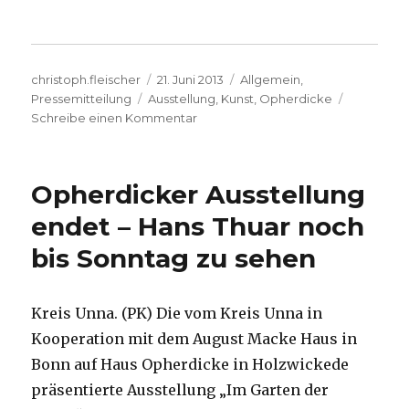
Autor
Veröffentlicht
Kategorien
christoph.fleischer
21. Juni 2013
Allgemein
,
Schlagwörter
am
Pressemitteilung
Ausstellung
,
Kunst
,
Opherdicke
zu
Schreibe einen Kommentar
Ausstellung
zu
den
Opherdicker Ausstellung
„ZwischenWelten“
des
endet – Hans Thuar noch
Hermann
bis Sonntag zu sehen
Buß
in
Opherdicke
bei
Kreis Unna. (PK) Die vom Kreis Unna in
Unna
Kooperation mit dem August Macke Haus in
Bonn auf Haus Opherdicke in Holzwickede
präsentierte Ausstellung „Im Garten der