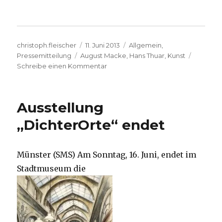
Autor
Veröffentlicht
Kategorien
christoph.fleischer
11. Juni 2013
Allgemein
,
Schlagwörter
am
Pressemitteilung
August Macke
,
Hans Thuar
,
Kunst
zu
Schreibe einen Kommentar
Opherdicker
Ausstellung
endet
Ausstellung
–
Hans
„DichterOrte“ endet
Thuar
noch
bis
Münster (SMS) Am Sonntag, 16. Juni, endet im
Sonntag
Stadtmuseum die
zu
sehen