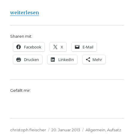
„„Kunst in der Apsis“ – Ein paar Gedanken nach z
weiterlesen
Sharen mit:
Facebook
X
E-Mail
Drucken
LinkedIn
Mehr
Gefällt mir:
Autor
Veröffentlicht
Kategorien
christoph.fleischer
20. Januar 2013
Allgemein
,
Aufsatz