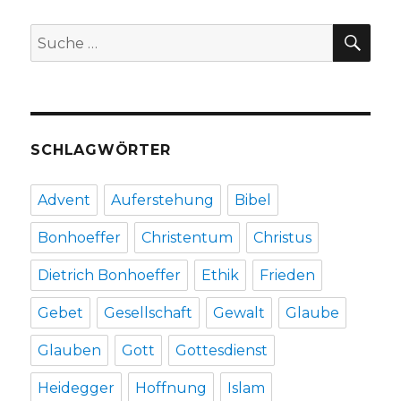
Fleischer,
SU
Suche
Werl
2013
nach:
SCHLAGWÖRTER
Advent
Auferstehung
Bibel
Bonhoeffer
Christentum
Christus
Dietrich Bonhoeffer
Ethik
Frieden
Gebet
Gesellschaft
Gewalt
Glaube
Glauben
Gott
Gottesdienst
Heidegger
Hoffnung
Islam