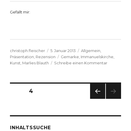
Gefällt mir:
Autor
Veröffentlicht
Kategorien
christoph.fleischer
5. Januar 2013
Allgemein
,
am
Schlagwörter
Präsentation
,
Rezension
Gemarke
,
Immanuelskirche
,
zu
Kunst
,
Marlies Blauth
Schreibe einen Kommentar
Kreative
Spiritualität
–
schöpferisc
Seitennummerierung
SEITE
4
Geist.
Interview
VOR
der
mit
HERI
Marlies
GE
Beiträge
SEIT
Blauth
E
von
INHALTSSUCHE
Christoph