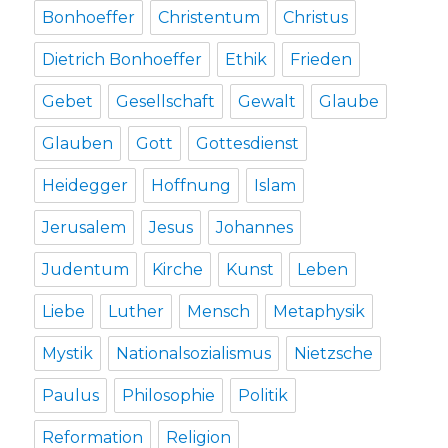
Bonhoeffer
Christentum
Christus
Dietrich Bonhoeffer
Ethik
Frieden
Gebet
Gesellschaft
Gewalt
Glaube
Glauben
Gott
Gottesdienst
Heidegger
Hoffnung
Islam
Jerusalem
Jesus
Johannes
Judentum
Kirche
Kunst
Leben
Liebe
Luther
Mensch
Metaphysik
Mystik
Nationalsozialismus
Nietzsche
Paulus
Philosophie
Politik
Reformation
Religion