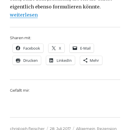
eigentlich ebenso formulieren könnte.
„Jüdische Religion, philosophisch betrachtet, Reze
weiterlesen
Sharen mit:
Facebook
X
E-Mail
Drucken
LinkedIn
Mehr
Gefällt mir:
Autor
Veröffentlicht
Kategorien
christoph.fleischer
28. Juli 2017
Allgemein
,
Rezension