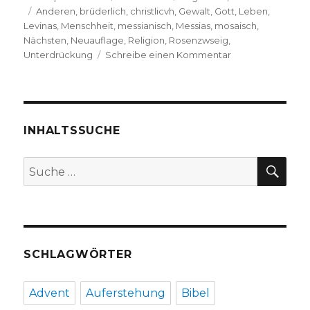
Schlagwörter
am
Anderen
,
brüderlich
,
christlicvh
,
Gewalt
,
Gott
,
Leben
,
Levinas
,
Menschheit
,
messianisch
,
Messias
,
mosaisch
,
Nächsten
,
Neuauflage
,
Religion
,
Rosenzwseig
,
zu
Unterdrückung
Schreibe einen Kommentar
Jüdische
Religion,
philosophisch
betrachtet,
Rezension
INHALTSSUCHE
von
Christoph
SU
Suche
Fleischer,
nach:
Welver
2017
SCHLAGWÖRTER
Advent
Auferstehung
Bibel