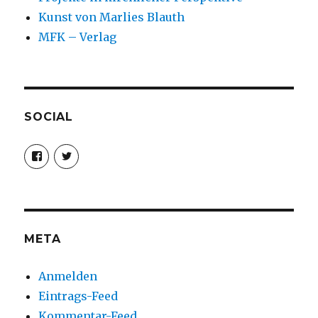
Kunst von Marlies Blauth
MFK – Verlag
SOCIAL
Profil
Profil
von
von
christoph.fleischer1
ChristophFl
auf
auf
Facebook
Twitter
anzeigen
anzeigen
META
Anmelden
Eintrags-Feed
Kommentar-Feed