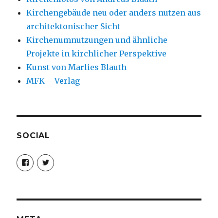
Kirchengebäude neu oder anders nutzen aus
architektonischer Sicht
Kirchenumnutzungen und ähnliche
Projekte in kirchlicher Perspektive
Kunst von Marlies Blauth
MFK – Verlag
SOCIAL
Profil
Profil
von
von
christoph.fleischer1
ChristophFl
auf
auf
Facebook
Twitter
anzeigen
anzeigen