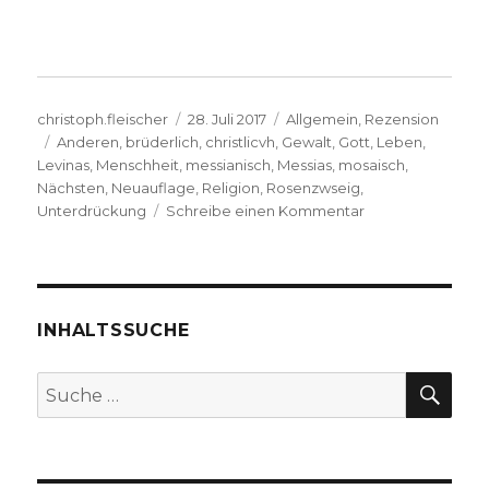
Autor
Veröffentlicht
Kategorien
christoph.fleischer
28. Juli 2017
Allgemein
,
Rezension
Schlagwörter
am
Anderen
,
brüderlich
,
christlicvh
,
Gewalt
,
Gott
,
Leben
,
Levinas
,
Menschheit
,
messianisch
,
Messias
,
mosaisch
,
Nächsten
,
Neuauflage
,
Religion
,
Rosenzwseig
,
zu
Unterdrückung
Schreibe einen Kommentar
Jüdische
Religion,
philosophisch
betrachtet,
Rezension
INHALTSSUCHE
von
Christoph
SU
Suche
Fleischer,
nach:
Welver
2017