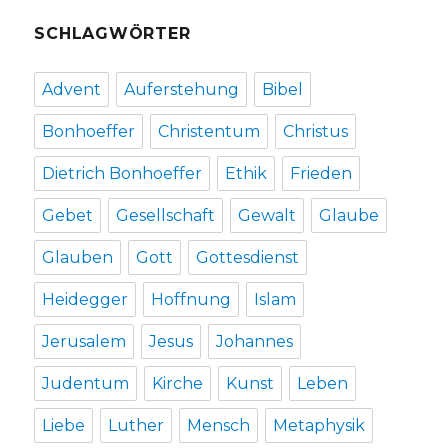
SCHLAGWÖRTER
Advent
Auferstehung
Bibel
Bonhoeffer
Christentum
Christus
Dietrich Bonhoeffer
Ethik
Frieden
Gebet
Gesellschaft
Gewalt
Glaube
Glauben
Gott
Gottesdienst
Heidegger
Hoffnung
Islam
Jerusalem
Jesus
Johannes
Judentum
Kirche
Kunst
Leben
Liebe
Luther
Mensch
Metaphysik