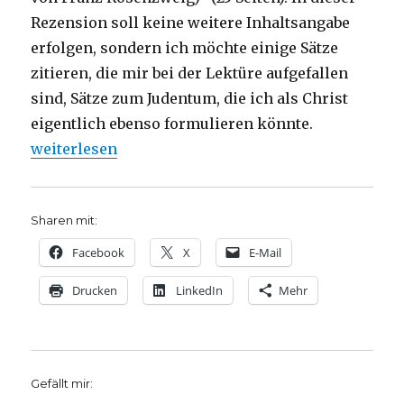
Rezension soll keine weitere Inhaltsangabe
erfolgen, sondern ich möchte einige Sätze
zitieren, die mir bei der Lektüre aufgefallen
sind, Sätze zum Judentum, die ich als Christ
eigentlich ebenso formulieren könnte.
„Jüdische Religion, philosophisch betrachtet, Reze
weiterlesen
Sharen mit:
Facebook
X
E-Mail
Drucken
LinkedIn
Mehr
Gefällt mir: