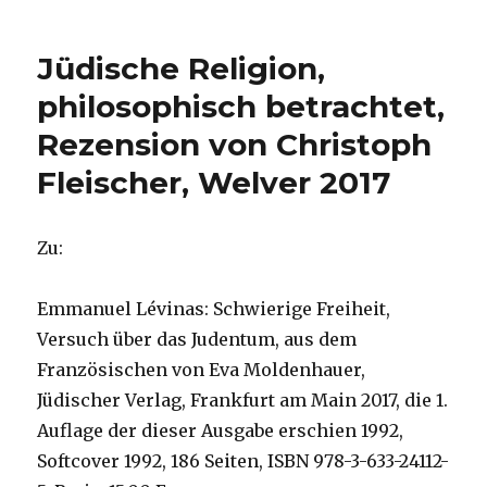
Exkursion:
Edvard
Jüdische Religion,
Munch
in
philosophisch betrachtet,
der
Rezension von Christoph
Kunstsammlung
NRW,
Fleischer, Welver 2017
K20
in
Düsseldorf,
Zu:
Pressemitteilung
VHS
Iserlohn
Emmanuel Lévinas: Schwierige Freiheit,
2020
Versuch über das Judentum, aus dem
Französischen von Eva Moldenhauer,
Jüdischer Verlag, Frankfurt am Main 2017, die 1.
Auflage der dieser Ausgabe erschien 1992,
Softcover 1992, 186 Seiten, ISBN 978-3-633-24112-