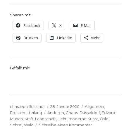
Sharen mit:
Facebook
X
E-Mail
Drucken
LinkedIn
Mehr
Gefällt mir:
Autor
Veröffentlicht
Kategorien
christoph.fleischer
28. Januar 2020
Allgemein
,
Schlagwörter
am
Pressemitteilung
Anderen
,
Chaos
,
Düsseldorf
,
Edvard
Munch
,
Kraft
,
Landschaft
,
Licht
,
moderne Kunst
,
Oslo
,
zu
Schrei
,
Wald
Schreibe einen Kommentar
VHS-