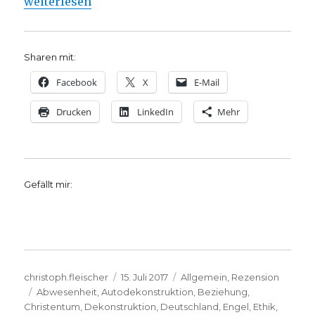
„J.-L. Nancy: „Ins Offene geworfen“, Rezension vo
weiterlesen
Sharen mit:
Facebook
X
E-Mail
Drucken
LinkedIn
Mehr
Gefällt mir:
Autor
Veröffentlicht
Kategorien
christoph.fleischer
15. Juli 2017
Allgemein
,
Rezension
Schlagwörter
am
Abwesenheit
,
Autodekonstruktion
,
Beziehung
,
Christentum
,
Dekonstruktion
,
Deutschland
,
Engel
,
Ethik
,