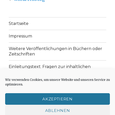
Startseite
Impressum
Weitere Veröffentlichungen in Büchern oder
Zeitschriften
Einleitungstext: Fragen zur inhaltlichen
Position der Homepage und zum Begriff des
„schwachen Glaubens“
Wir verwenden Cookies, um unsere Website und unseren Service zu
optimieren.
Einladung zur Mitarbeit: Rezensionen,
Aufsätze, Gedichte und Predigten
AKZEPTIEREN
Cookie-Richtlinie (EU)
ABLEHNEN