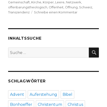
Gemeinschaft
,
Kirche
,
Körper
,
Leere
,
Netzwerk
,
offenbarungstheologisch
,
Offenheit
,
Öffnung
,
Schweiz
,
zu
Transzendenz
Schreibe einen Kommentar
J.-
L.
Nancy:
„Ins
Offene
INHALTSSUCHE
geworfen“,
Rezension
SU
Suche
von
nach:
Markus
Chmielorz,
Dortmund
und
Christoph
SCHLAGWÖRTER
Fleischer,
Welver
2017
Advent
Auferstehung
Bibel
Bonhoeffer
Christentum
Christus