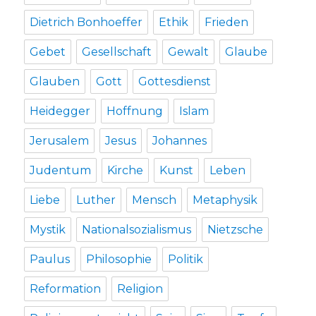
Dietrich Bonhoeffer
Ethik
Frieden
Gebet
Gesellschaft
Gewalt
Glaube
Glauben
Gott
Gottesdienst
Heidegger
Hoffnung
Islam
Jerusalem
Jesus
Johannes
Judentum
Kirche
Kunst
Leben
Liebe
Luther
Mensch
Metaphysik
Mystik
Nationalsozialismus
Nietzsche
Paulus
Philosophie
Politik
Reformation
Religion