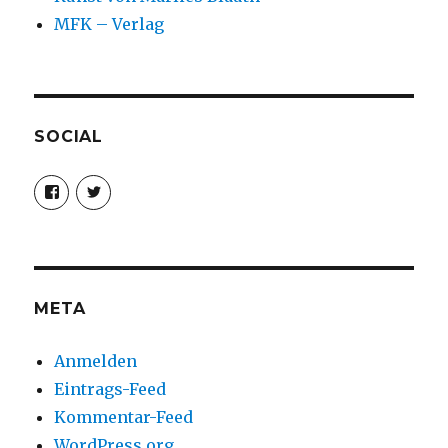
MFK – Verlag
SOCIAL
Profil
Profil
von
von
christoph.fleischer1
ChristophFl
auf
auf
Facebook
Twitter
anzeigen
anzeigen
META
Anmelden
Eintrags-Feed
Kommentar-Feed
WordPress.org