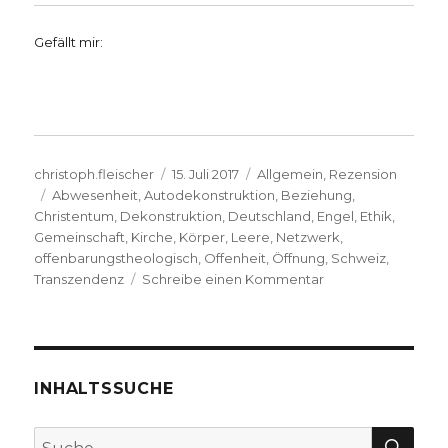
Gefällt mir:
Autor
Veröffentlicht
Kategorien
christoph.fleischer
15. Juli 2017
Allgemein
,
Rezension
Schlagwörter
am
Abwesenheit
,
Autodekonstruktion
,
Beziehung
,
Christentum
,
Dekonstruktion
,
Deutschland
,
Engel
,
Ethik
,
Gemeinschaft
,
Kirche
,
Körper
,
Leere
,
Netzwerk
,
offenbarungstheologisch
,
Offenheit
,
Öffnung
,
Schweiz
,
zu
Transzendenz
Schreibe einen Kommentar
J.-
L.
Nancy:
„Ins
Offene
INHALTSSUCHE
geworfen“,
Rezension
SU
Suche
von