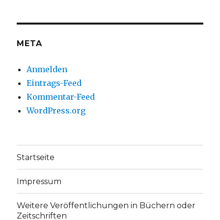
auf
auf
Facebook
Twitter
anzeigen
anzeigen
META
Anmelden
Eintrags-Feed
Kommentar-Feed
WordPress.org
Startseite
Impressum
Weitere Veröffentlichungen in Büchern oder
Zeitschriften