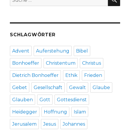
nach:
Markus
Chmielorz,
Dortmund
und
Christoph
SCHLAGWÖRTER
Fleischer,
Welver
2017
Advent
Auferstehung
Bibel
Bonhoeffer
Christentum
Christus
Dietrich Bonhoeffer
Ethik
Frieden
Gebet
Gesellschaft
Gewalt
Glaube
Glauben
Gott
Gottesdienst
Heidegger
Hoffnung
Islam
Jerusalem
Jesus
Johannes