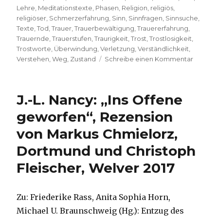
Lehre
,
Meditationstexte
,
Phasen
,
Religion
,
religiös
,
religiöser
,
Schmerzerfahrung
,
Sinn
,
Sinnfragen
,
Sinnsuche
,
Texte
,
Tod
,
Trauer
,
Trauerbewältigung
,
Trauererfahrung
,
Trauernde
,
Trauerstufen
,
Traurigkeit
,
Trost
,
Trostlosigkeit
,
Trostworte
,
Überwindung
,
Verletzung
,
Verständlichkeit
,
zu
Verstehen
,
Weg
,
Zustand
Schreibe einen Kommentar
Trauer
als
Sinnsuc
J.-L. Nancy: „Ins Offene
Rezens
von
geworfen“, Rezension
Christo
von Markus Chmielorz,
Fleische
Welver
Dortmund und Christoph
2019
Fleischer, Welver 2017
Zu: Friederike Rass, Anita Sophia Horn,
Michael U. Braunschweig (Hg.): Entzug des