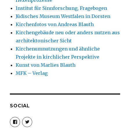
Hexenprozesse
Institut für Sinnforschung, Fragebogen
Jüdisches Museum Westfalen in Dorsten
Kirchenfotos von Andreas Blauth
Kirchengebäude neu oder anders nutzen aus
architektonischer Sicht
Kirchenumnutzungen und ähnliche
Projekte in kirchlicher Perspektive
Kunst von Marlies Blauth
MFK – Verlag
SOCIAL
Profil
Profil
von
von
christoph.fleischer1
ChristophFl