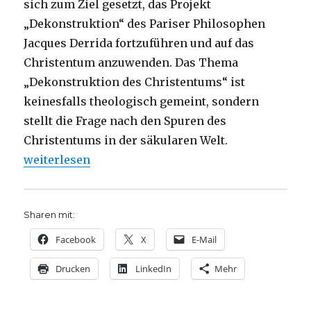
sich zum Ziel gesetzt, das Projekt
„Dekonstruktion“ des Pariser Philosophen
Jacques Derrida fortzuführen und auf das
Christentum anzuwenden. Das Thema
„Dekonstruktion des Christentums“ ist
keinesfalls theologisch gemeint, sondern
stellt die Frage nach den Spuren des
Christentums in der säkularen Welt.
„J.-L. Nancy: „Ins Offene geworfen“, Rezension vo
weiterlesen
Sharen mit:
Facebook
X
E-Mail
Drucken
LinkedIn
Mehr