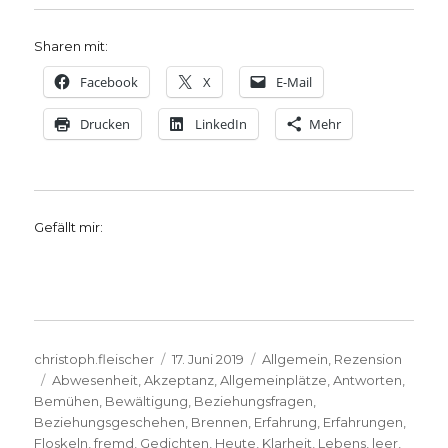
Sharen mit:
Facebook
X
E-Mail
Drucken
LinkedIn
Mehr
Gefällt mir:
Autor
Veröffentlicht
Kategorien
christoph.fleischer
17. Juni 2019
Allgemein
,
Rezension
Schlagwörter
am
Abwesenheit
,
Akzeptanz
,
Allgemeinplätze
,
Antworten
,
Bemühen
,
Bewältigung
,
Beziehungsfragen
,
Beziehungsgeschehen
,
Brennen
,
Erfahrung
,
Erfahrungen
,
Floskeln
,
fremd
,
Gedichten
,
Heute
,
Klarheit
,
Lebens
,
leer
,