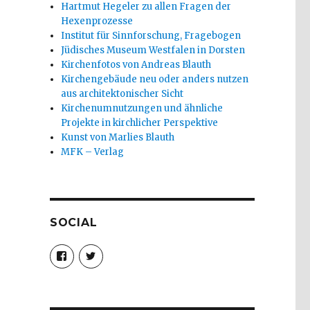
Hartmut Hegeler zu allen Fragen der
Hexenprozesse
Institut für Sinnforschung, Fragebogen
Jüdisches Museum Westfalen in Dorsten
Kirchenfotos von Andreas Blauth
Kirchengebäude neu oder anders nutzen
aus architektonischer Sicht
Kirchenumnutzungen und ähnliche
Projekte in kirchlicher Perspektive
Kunst von Marlies Blauth
MFK – Verlag
SOCIAL
Profil
Profil
von
von
christoph.fleischer1
ChristophFl
auf
auf
Facebook
Twitter
anzeigen
anzeigen