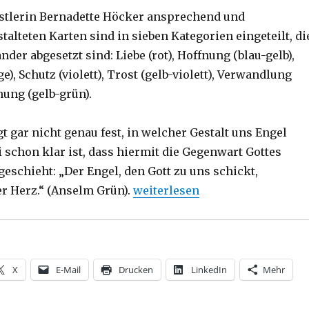
stlerin Bernadette Höcker ansprechend und
talteten Karten sind in sieben Kategorien eingeteilt, di
nder abgesetzt sind: Liebe (rot), Hoffnung (blau-gelb),
e), Schutz (violett), Trost (gelb-violett), Verwandlung
nung (gelb-grün).
 gar nicht genau fest, in welcher Gestalt uns Engel
 schon klar ist, dass hiermit die Gegenwart Gottes
 geschieht: „Der Engel, den Gott zu uns schickt,
„In dir ist Vertrauen, Rezensio
r Herz.“ (Anselm Grün).
weiterlesen
X
E-Mail
Drucken
LinkedIn
Mehr