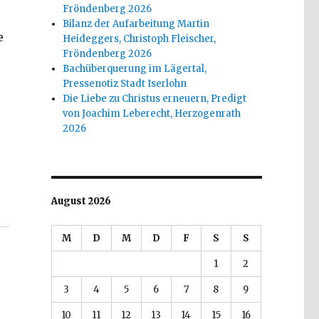
Fröndenberg 2026
Bilanz der Aufarbeitung Martin
e
Heideggers, Christoph Fleischer,
Fröndenberg 2026
Bachüberquerung im Lägertal,
Pressenotiz Stadt Iserlohn
Die Liebe zu Christus erneuern, Predigt
von Joachim Leberecht, Herzogenrath
2026
n von Christoph Fleischer, Welver 2018“
August 2026
M
D
M
D
F
S
S
1
2
3
4
5
6
7
8
9
10
11
12
13
14
15
16