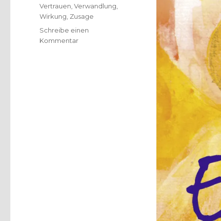
Vertrauen
,
Verwandlung
,
Wirkung
,
Zusage
Schreibe einen
zu
Kommentar
In
dir
ist
Vertrauen,
Rezension
von
Christoph
Fleischer,
Welver
2018