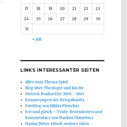
17
18
19
20
21
22
23
24
25
26
27
28
29
30
31
« Juli
LINKS INTERESSANTER SEITEN
Alles zum Thema Spiel
Blog über Theologie und Kirche
Dietrich Bonhoeffer 1906 – 1945
Erinnerungen der Kriegskinder
Fotoblog von Niklas Fleischer
frei und gleich – Texte, Rezensionen und
Kommentare von Markus Chmielorz
Hanns Dieter Hüsch, weitere Infos