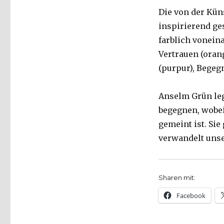
Die von der Kün
inspirierend ges
farblich voneina
Vertrauen (orang
(purpur), Begeg
Anselm Grün legt
begegnen, wobei
gemeint ist. Sie
verwandelt unse
Sharen mit:
Facebook