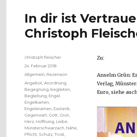
In dir ist Vertra
Christoph Fleisch
Autor
christoph.fleischer
Zu:
Veröffentlicht
24. Februar 2018
am
Kategorien
Allgemein
,
Rezension
Anselm Grün: En
Schlagwörter
Angebot
,
Anordnung
,
Verlag, Münsters
Begegnung
,
begleiten
,
Euro, siehe auch
Begleitung
,
Engel
,
Engelkarten
,
Engelsnamen
,
Esoterik
,
Gegenwart
,
Gott
,
Grün
,
Herz
,
Hoffnung
,
Liebe
,
Münsterschwarzach
,
Nähe
,
Pflicht
,
Schutz
,
Trost
,