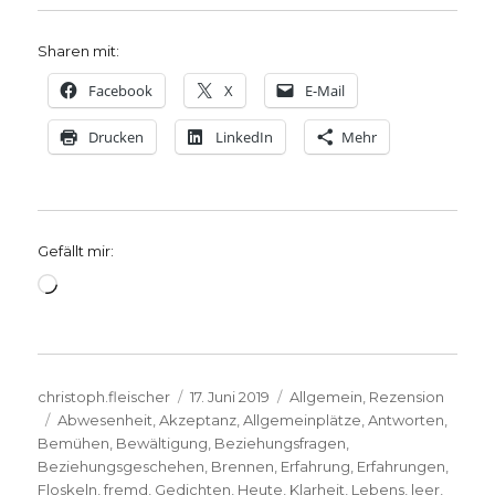
Sharen mit:
Facebook
X
E-Mail
Drucken
LinkedIn
Mehr
Gefällt mir:
Wird
geladen …
Autor
Veröffentlicht
Kategorien
christoph.fleischer
17. Juni 2019
Allgemein
,
Rezension
Schlagwörter
am
Abwesenheit
,
Akzeptanz
,
Allgemeinplätze
,
Antworten
,
Bemühen
,
Bewältigung
,
Beziehungsfragen
,
Beziehungsgeschehen
,
Brennen
,
Erfahrung
,
Erfahrungen
,
Floskeln
,
fremd
,
Gedichten
,
Heute
,
Klarheit
,
Lebens
,
leer
,