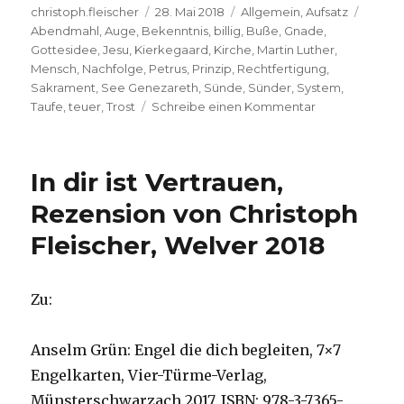
Autor
Veröffentlicht
Kategorien
Schlag
christoph.fleischer
28. Mai 2018
Allgemein
,
Aufsatz
am
Abendmahl
,
Auge
,
Bekenntnis
,
billig
,
Buße
,
Gnade
,
Gottesidee
,
Jesu
,
Kierkegaard
,
Kirche
,
Martin Luther
,
Mensch
,
Nachfolge
,
Petrus
,
Prinzip
,
Rechtfertigung
,
Sakrament
,
See Genezareth
,
Sünde
,
Sünder
,
System
,
zu
Taufe
,
teuer
,
Trost
Schreibe einen Kommentar
„Die
teure
Gnade“,
In dir ist Vertrauen,
Dietrich
Bonhoeffer
Rezension von Christoph
(Reprint),
Fleischer, Welver 2018
hrsg.
von
Christoph
Fleischer,
Zu:
Welver
2017
Anselm Grün: Engel die dich begleiten, 7×7
Engelkarten, Vier-Türme-Verlag,
Münsterschwarzach 2017, ISBN: 978-3-7365-