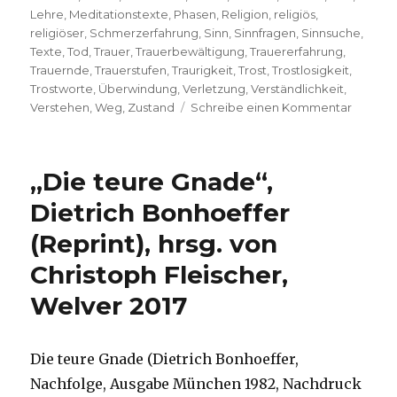
Lehre
,
Meditationstexte
,
Phasen
,
Religion
,
religiös
,
religiöser
,
Schmerzerfahrung
,
Sinn
,
Sinnfragen
,
Sinnsuche
,
Texte
,
Tod
,
Trauer
,
Trauerbewältigung
,
Trauererfahrung
,
Trauernde
,
Trauerstufen
,
Traurigkeit
,
Trost
,
Trostlosigkeit
,
Trostworte
,
Überwindung
,
Verletzung
,
Verständlichkeit
,
zu
Verstehen
,
Weg
,
Zustand
Schreibe einen Kommentar
Trauer
als
Sinnsuc
„Die teure Gnade“,
Rezens
von
Dietrich Bonhoeffer
Christo
(Reprint), hrsg. von
Fleische
Welver
Christoph Fleischer,
2019
Welver 2017
Die teure Gnade (Dietrich Bonhoeffer,
Nachfolge, Ausgabe München 1982, Nachdruck