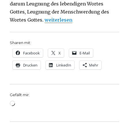
darum Leugnung des lebendigen Wortes
Gottes, Leugnung der Menschwerdung des
„„Die teure Gnade“, Dietrich Bonhoef
Wortes Gottes.
weiterlesen
Sharen mit:
Facebook
X
E-Mail
Drucken
LinkedIn
Mehr
Gefällt mir:
Wird
geladen …