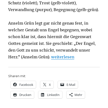
Schutz (violett), Trost (gelb-violett),
Verwandlung (purpur), Begegnung (gelb-grün).
Anselm Grün legt gar nicht genau fest, in
welcher Gestalt uns Engel begegnen, wobei
schon klar ist, dass hiermit die Gegenwart
Gottes gemeint ist. Sie geschieht: „Der Engel,
den Gott zu uns schickt, verwandelt unser
„In dir ist Vertrauen, Rezens
Herz.“ (Anselm Grün).
weiterlesen
Sharen mit:
Facebook
X
E-Mail
Drucken
LinkedIn
Mehr