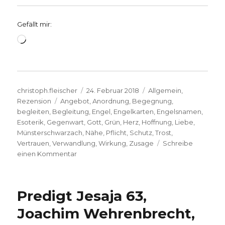
Gefällt mir:
Wird
geladen …
Autor
Veröffentlicht
Kategorien
christoph.fleischer
24. Februar 2018
Allgemein
,
Schlagwörter
am
Rezension
Angebot
,
Anordnung
,
Begegnung
,
begleiten
,
Begleitung
,
Engel
,
Engelkarten
,
Engelsnamen
,
Esoterik
,
Gegenwart
,
Gott
,
Grün
,
Herz
,
Hoffnung
,
Liebe
,
Münsterschwarzach
,
Nähe
,
Pflicht
,
Schutz
,
Trost
,
Vertrauen
,
Verwandlung
,
Wirkung
,
Zusage
Schreibe
zu
einen Kommentar
In
dir
ist
Predigt Jesaja 63,
Vertrauen,
Rezension
Joachim Wehrenbrecht,
von