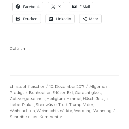
Facebook
X
E-Mail
Drucken
LinkedIn
Mehr
Gefällt mir:
Autor
Veröffentlicht
Kategorien
christoph.fleischer
10. Dezember 2017
Allgemein
,
Schlagwörter
am
Predigt
Bonhoeffer
,
Erlöser
,
Exil
,
Gerechtigkeit
,
Gottvergessenheit
,
Heiligtum
,
Himmel
,
Hüsch
,
Jesaja
,
Liebe
,
Plakat
,
Steinwüste
,
Trost
,
Trump
,
Vater
,
Weihnachten
,
Weihnachtsmärkte
,
Werbung
,
Wohnung
zu
Schreibe einen Kommentar
Predigt
Jesaja