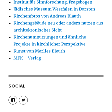
Institut für Sinnforschung, Fragebogen
Jüdisches Museum Westfalen in Dorsten
Kirchenfotos von Andreas Blauth
Kirchengebäude neu oder anders nutzen aus
architektonischer Sicht
Kirchenumnutzungen und ähnliche
Projekte in kirchlicher Perspektive
Kunst von Marlies Blauth
MFK – Verlag
SOCIAL
Profil
Profil
von
von
christoph.fleischer1
ChristophFl
auf
auf