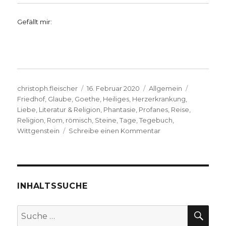
Gefällt mir:
Autor
Veröffentlicht
Kategorien
Schlagwör
christoph.fleischer
16. Februar 2020
Allgemein
am
Friedhof
,
Glaube
,
Goethe
,
Heiliges
,
Herzerkrankung
,
Liebe
,
Literatur & Religion
,
Phantasie
,
Profanes
,
Reise
,
Religion
,
Rom
,
römisch
,
Steine
,
Tage
,
Tegebuch
,
zu
Wittgenstein
Schreibe einen Kommentar
Feuerwerk
des
Geistes,
Rezension
Joachim
INHALTSSUCHE
Leberecht,
Herzogenrath
SU
Suche
2020