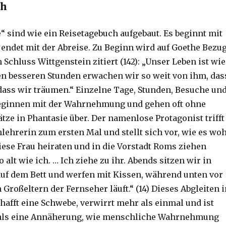
ch
 sind wie ein Reisetagebuch aufgebaut. Es beginnt mit
 endet mit der Abreise. Zu Beginn wird auf Goethe Bezu
chluss Wittgenstein zitiert (142): „Unser Leben ist wie
en besseren Stunden erwachen wir so weit von ihm, das
dass wir träumen.“ Einzelne Tage, Stunden, Besuche un
ginnen mit der Wahrnehmung und gehen oft ohne
tze in Phantasie über. Der namenlose Protagonist trifft
hlehrerin zum ersten Mal und stellt sich vor, wie es woh
iese Frau heiraten und in die Vorstadt Roms ziehen
o alt wie ich. … Ich ziehe zu ihr. Abends sitzen wir in
f dem Bett und werfen mit Kissen, während unten vor
Großeltern der Fernseher läuft.“ (14) Dieses Abgleiten i
hafft eine Schwebe, verwirrt mehr als einmal und ist
 als eine Annäherung, wie menschliche Wahrnehmung