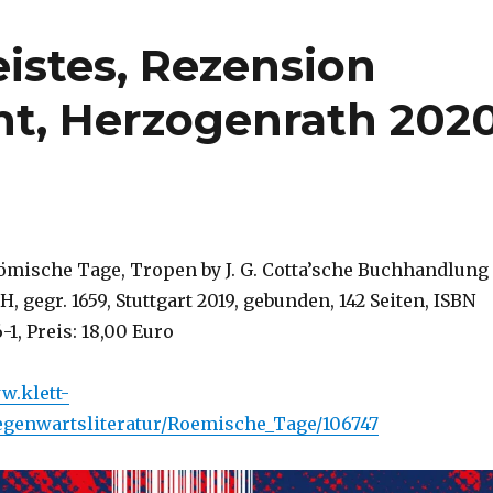
istes, Rezension
t, Herzogenrath 202
ömische Tage, Tropen by J. G. Cotta’sche Buchhandlung
 gegr. 1659, Stuttgart 2019, gebunden, 142 Seiten, ISBN
1, Preis: 18,00 Euro
w.klett-
egenwartsliteratur/Roemische_Tage/106747