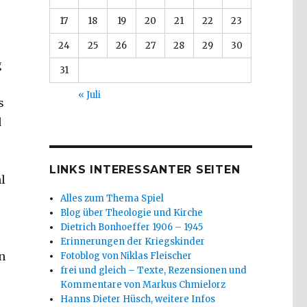
17
18
19
20
21
22
23
24
25
26
27
28
29
30
g
31
« Juli
s
d
LINKS INTERESSANTER SEITEN
l
Alles zum Thema Spiel
Blog über Theologie und Kirche
Dietrich Bonhoeffer 1906 – 1945
Erinnerungen der Kriegskinder
n
Fotoblog von Niklas Fleischer
frei und gleich – Texte, Rezensionen und
Kommentare von Markus Chmielorz
Hanns Dieter Hüsch, weitere Infos