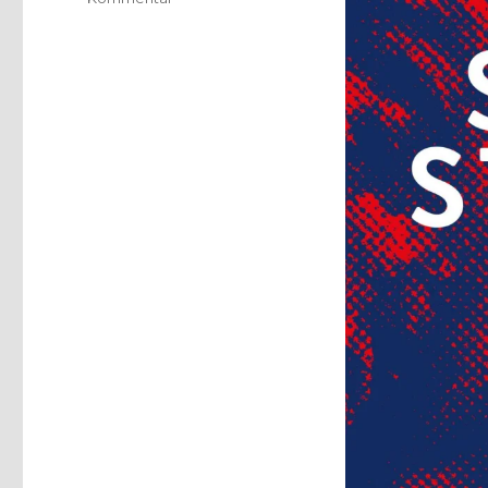
Feuerwerk
des
Geistes,
Rezension
Joachim
Leberecht,
Herzogenrath
2020