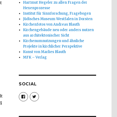
t
Hartmut Hegeler zu allen Fragen der
Hexenprozesse
Institut für Sinnforschung, Fragebogen
Jüdisches Museum Westfalen in Dorsten
Kirchenfotos von Andreas Blauth
Kirchengebäude neu oder anders nutzen
aus architektonischer Sicht
Kirchenumnutzungen und ähnliche
Projekte in kirchlicher Perspektive
Kunst von Marlies Blauth
MFK – Verlag
SOCIAL
Profil
Profil
lt
von
von
ß
christoph.fleischer1
ChristophFl
auf
auf
Facebook
Twitter
anzeigen
anzeigen