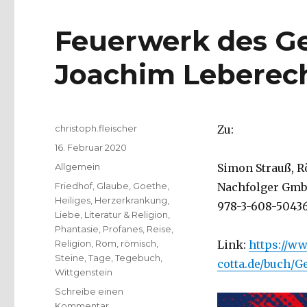
Feuerwerk des Ge
Joachim Leberech
Autor
christoph.fleischer
Zu:
Veröffentlicht
16. Februar 2020
am
Kategorien
Allgemein
Simon Strauß, R
Schlagwörter
Friedhof
,
Glaube
,
Goethe
,
Nachfolger GmbH,
Heiliges
,
Herzerkrankung
,
978-3-608-50436-
Liebe
,
Literatur & Religion
,
Phantasie
,
Profanes
,
Reise
,
Religion
,
Rom
,
römisch
,
Link:
https://ww
Steine
,
Tage
,
Tegebuch
,
cotta.de/buch/G
Wittgenstein
Schreibe einen
zu
Kommentar