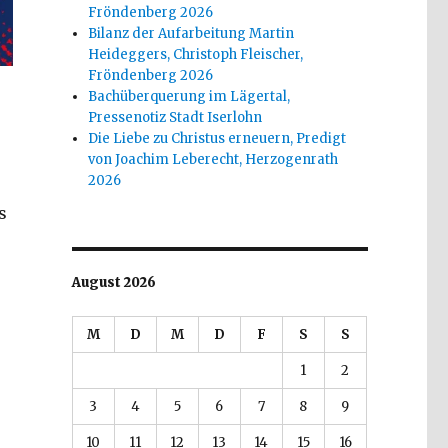
Fröndenberg 2026
Bilanz der Aufarbeitung Martin
Heideggers, Christoph Fleischer,
Fröndenberg 2026
Bachüberquerung im Lägertal,
Pressenotiz Stadt Iserlohn
Die Liebe zu Christus erneuern, Predigt
von Joachim Leberecht, Herzogenrath
2026
s
August 2026
M
D
M
D
F
S
S
1
2
3
4
5
6
7
8
9
10
11
12
13
14
15
16