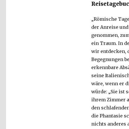
Reisetagebu
„Römische Tage“
der Anreise und
genommen, zum S
ein Traum. In d
wir entdecken, 
Begegnungen be
erkennbare Absä
seine Italienisc
wäre, wenn er d
würde: „Sie ist s
ihrem Zimmer au
den schlafenden 
die Phantasie sc
nichts anderes