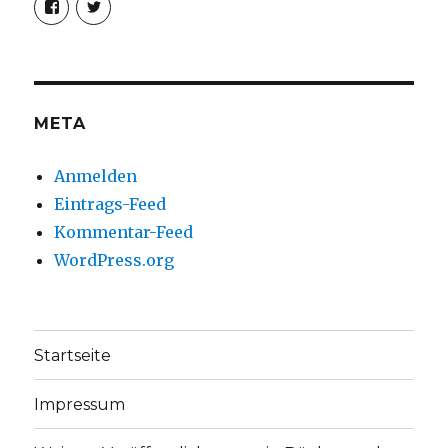
von
von
christoph.fleischer1
ChristophFl
auf
auf
Facebook
Twitter
anzeigen
anzeigen
META
Anmelden
Eintrags-Feed
Kommentar-Feed
WordPress.org
Startseite
Impressum