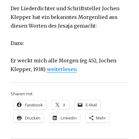
Der Liederdichter und Schriftsteller Jochen
Klepper hat ein bekanntes Morgenlied aus
diesen Worten des Jesaja gemacht:
Dazu:
Er weckt mich alle Morgen (eg 452, Jochen
„Predigt über Jesaja 50, Christoph Fl
Klepper, 1938)
weiterlesen
Sharen mit:
Facebook
X
E-Mail
Drucken
LinkedIn
Mehr