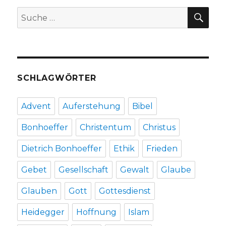
Welver
SU
Suche
2018
nach:
SCHLAGWÖRTER
Advent
Auferstehung
Bibel
Bonhoeffer
Christentum
Christus
Dietrich Bonhoeffer
Ethik
Frieden
Gebet
Gesellschaft
Gewalt
Glaube
Glauben
Gott
Gottesdienst
Heidegger
Hoffnung
Islam