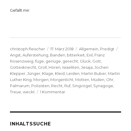
Gefällt mir:
Autor
Veröffentlicht
Kategorien
Schla
christoph.fleischer
17. März 2018
Allgemein
,
Predigt
am
Angst
,
Auferstehung
,
Banden
,
bitterkeit
,
Exil
,
Franz
Rosenzweig
,
füge
,
genüge
,
gerecht
,
Glück
,
Gott
,
Gottesknecht
,
Groll
,
Hören
,
Israeliten
,
Jesaja
,
Jochen
Klepper
,
Jünger
,
Klage
,
Kleid
,
Leiden
,
Martin Buber
,
Martin
Luther King
,
Morgen
,
Morgenlicht
,
Motten
,
Müden
,
Ohr
,
Palmarum
,
Polizisten
,
Recht
,
Ruf
,
Singvögel
,
Synagoge
,
zu
Treue
,
weckt
1 Kommentar
Predigt
über
Jesaja
50,
Christoph
INHALTSSUCHE
Fleischer,