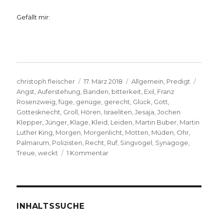
Gefällt mir:
Autor
Veröffentlicht
Kategorien
Schla
christoph.fleischer
17. März 2018
Allgemein
,
Predigt
am
Angst
,
Auferstehung
,
Banden
,
bitterkeit
,
Exil
,
Franz
Rosenzweig
,
füge
,
genüge
,
gerecht
,
Glück
,
Gott
,
Gottesknecht
,
Groll
,
Hören
,
Israeliten
,
Jesaja
,
Jochen
Klepper
,
Jünger
,
Klage
,
Kleid
,
Leiden
,
Martin Buber
,
Martin
Luther King
,
Morgen
,
Morgenlicht
,
Motten
,
Müden
,
Ohr
,
Palmarum
,
Polizisten
,
Recht
,
Ruf
,
Singvögel
,
Synagoge
,
zu
Treue
,
weckt
1 Kommentar
Predigt
über
Jesaja
50,
Christoph
INHALTSSUCHE
Fleischer,