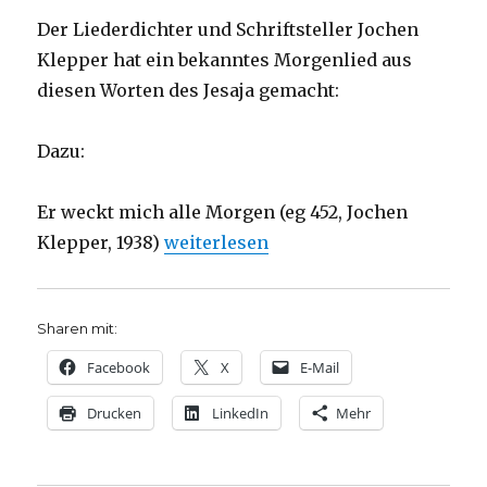
Der Liederdichter und Schriftsteller Jochen
Klepper hat ein bekanntes Morgenlied aus
diesen Worten des Jesaja gemacht:
Dazu:
Er weckt mich alle Morgen (eg 452, Jochen
„Predigt über Jesaja 50, Christoph Fl
Klepper, 1938)
weiterlesen
Sharen mit:
Facebook
X
E-Mail
Drucken
LinkedIn
Mehr