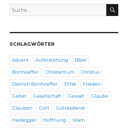
Welver
SU
Suche
2018
nach:
SCHLAGWÖRTER
Advent
Auferstehung
Bibel
Bonhoeffer
Christentum
Christus
Dietrich Bonhoeffer
Ethik
Frieden
Gebet
Gesellschaft
Gewalt
Glaube
Glauben
Gott
Gottesdienst
Heidegger
Hoffnung
Islam