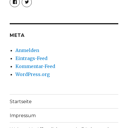
von
von
christoph.fleischer1
ChristophFl
auf
auf
Facebook
Twitter
anzeigen
anzeigen
META
Anmelden
Eintrags-Feed
Kommentar-Feed
WordPress.org
Startseite
Impressum