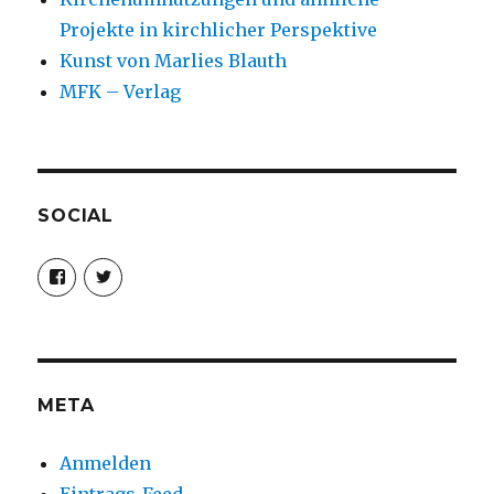
Projekte in kirchlicher Perspektive
Kunst von Marlies Blauth
MFK – Verlag
SOCIAL
Profil
Profil
von
von
christoph.fleischer1
ChristophFl
auf
auf
Facebook
Twitter
anzeigen
anzeigen
META
Anmelden
Eintrags-Feed