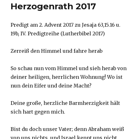
Herzogenrath 2017
Welver
2018
Predigt am 2. Advent 2017 zu Jesaja 63,15.16 u.
19b, IV. Predigtreihe (Lutherbibel 2017)
Zerreiß den Himmel und fahre herab
So schau nun vom Himmel und sieh herab von
deiner heiligen, herrlichen Wohnung! Wo ist
nun dein Eifer und deine Macht?
Deine große, herzliche Barmherzigkeit hält
sich hart gegen mich.
Bist du doch unser Vater; denn Abraham weiß
von uns nichts, und Israel kennt uns nicht.