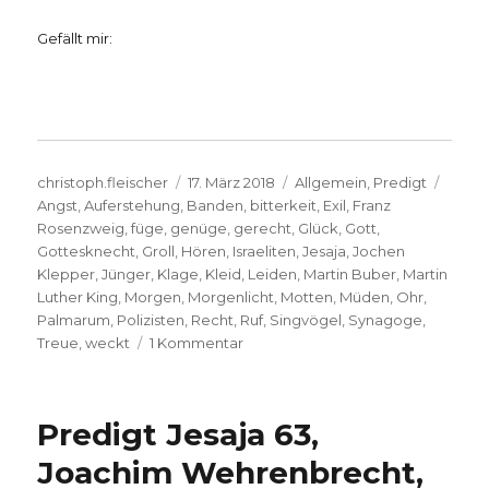
Gefällt mir:
Autor
Veröffentlicht
Kategorien
Schla
christoph.fleischer
17. März 2018
Allgemein
,
Predigt
am
Angst
,
Auferstehung
,
Banden
,
bitterkeit
,
Exil
,
Franz
Rosenzweig
,
füge
,
genüge
,
gerecht
,
Glück
,
Gott
,
Gottesknecht
,
Groll
,
Hören
,
Israeliten
,
Jesaja
,
Jochen
Klepper
,
Jünger
,
Klage
,
Kleid
,
Leiden
,
Martin Buber
,
Martin
Luther King
,
Morgen
,
Morgenlicht
,
Motten
,
Müden
,
Ohr
,
Palmarum
,
Polizisten
,
Recht
,
Ruf
,
Singvögel
,
Synagoge
,
zu
Treue
,
weckt
1 Kommentar
Predigt
über
Jesaja
Predigt Jesaja 63,
50,
Christoph
Joachim Wehrenbrecht,
Fleischer,