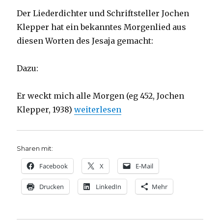
Der Liederdichter und Schriftsteller Jochen
Klepper hat ein bekanntes Morgenlied aus
diesen Worten des Jesaja gemacht:
Dazu:
Er weckt mich alle Morgen (eg 452, Jochen
„Predigt über Jesaja 50, Christoph Fl
Klepper, 1938)
weiterlesen
Sharen mit:
Facebook
X
E-Mail
Drucken
LinkedIn
Mehr