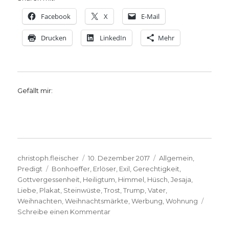
Facebook
X
E-Mail
Drucken
LinkedIn
Mehr
Gefällt mir:
Autor
Veröffentlicht
Kategorien
christoph.fleischer
10. Dezember 2017
Allgemein
,
Schlagwörter
am
Predigt
Bonhoeffer
,
Erlöser
,
Exil
,
Gerechtigkeit
,
Gottvergessenheit
,
Heiligtum
,
Himmel
,
Hüsch
,
Jesaja
,
Liebe
,
Plakat
,
Steinwüste
,
Trost
,
Trump
,
Vater
,
Weihnachten
,
Weihnachtsmärkte
,
Werbung
,
Wohnung
zu
Schreibe einen Kommentar
Predigt