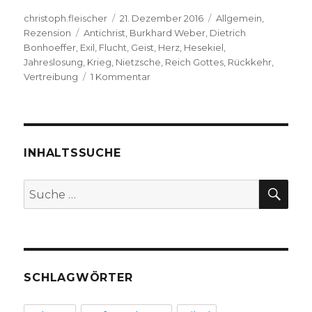
Autor
Veröffentlicht
Kategorien
christoph.fleischer
21. Dezember 2016
Allgemein
,
Schlagwörter
am
Rezension
Antichrist
,
Burkhard Weber
,
Dietrich
Bonhoeffer
,
Exil
,
Flucht
,
Geist
,
Herz
,
Hesekiel
,
Jahreslosung
,
Krieg
,
Nietzsche
,
Reich Gottes
,
Rückkehr
,
zu
Vertreibung
1 Kommentar
Predigt
über
die
Jahreslosung
2017,
INHALTSSUCHE
Christoph
Fleischer,
SU
Suche
Welver
nach:
2016
SCHLAGWÖRTER