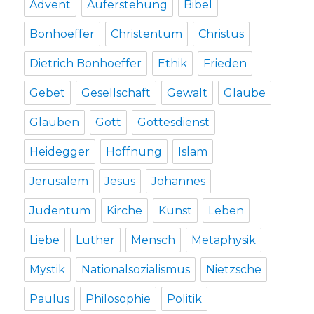
Advent
Auferstehung
Bibel
Bonhoeffer
Christentum
Christus
Dietrich Bonhoeffer
Ethik
Frieden
Gebet
Gesellschaft
Gewalt
Glaube
Glauben
Gott
Gottesdienst
Heidegger
Hoffnung
Islam
Jerusalem
Jesus
Johannes
Judentum
Kirche
Kunst
Leben
Liebe
Luther
Mensch
Metaphysik
Mystik
Nationalsozialismus
Nietzsche
Paulus
Philosophie
Politik