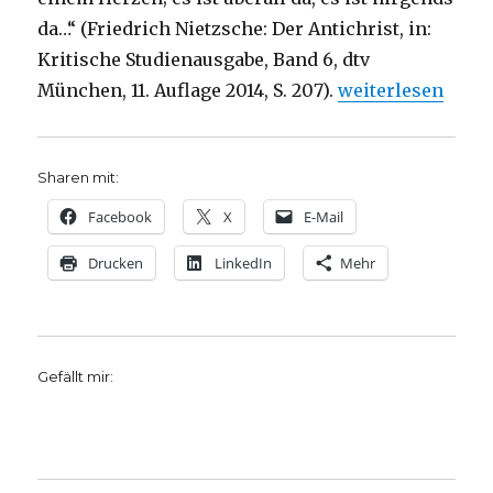
da…“ (Friedrich Nietzsche: Der Antichrist, in:
Kritische Studienausgabe, Band 6, dtv
„Predigt über die
München, 11. Auflage 2014, S. 207).
weiterlesen
Sharen mit:
Facebook
X
E-Mail
Drucken
LinkedIn
Mehr
Gefällt mir: