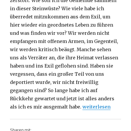
zerstört. Wie soll ich die Gemeinde sammeln
in dieser Steinwüste? Wie viele habe ich
überredet mitzukommen aus dem Exil, um
hier wieder ein geordnetes Leben zu führen
und was finden wir vor? Wir werden nicht
empfangen mit offenem Armen, im Gegenteil,
wir werden kritisch beäugt. Manche sehen
uns als Verräter an, die ihre Heimat verlassen
haben und ins Exil geflohen sind. Haben sie
vergessen, dass ein großer Teil von uns
deportiert wurde, wir nicht freiwillig
gegangen sind? So lange habe ich auf
Rückkehr gewartet und jetzt ist alles anders
„Predigt Jesaja 63,
als ich es mir ausgemalt habe.
weiterlesen
Sharen mit: